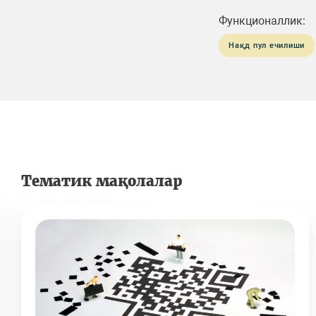
Функционаллик:
Нақд пул ечилиши
Тематик мақолалар