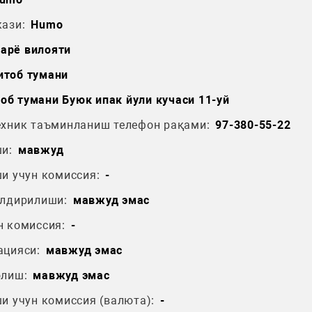
ази:
Humo
арё вилояти
итоб тумани
об тумани Буюк ипак йули кучаси 11-уй
ехник таъминланиш телефон рақами:
97-380-55-22
и:
мавжуд
и учун комиссия:
-
ўлдирилиши:
мавжуд эмас
н комиссия:
-
ацияси:
мавжуд эмас
олиш:
мавжуд эмас
и учун комиссия (валюта):
-