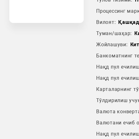
Процессинг марк
Вилоят:
Қашқад
Туман/шаҳар:
К
Жойлашуви:
Кит
Банкоматнинг т
Нақд пул ечилиш
Нақд пул ечилиш
Карталарнинг т
Тўлдирилиш учу
Валюта конверт
Валютани ечиб 
Нақд пул ечилиш