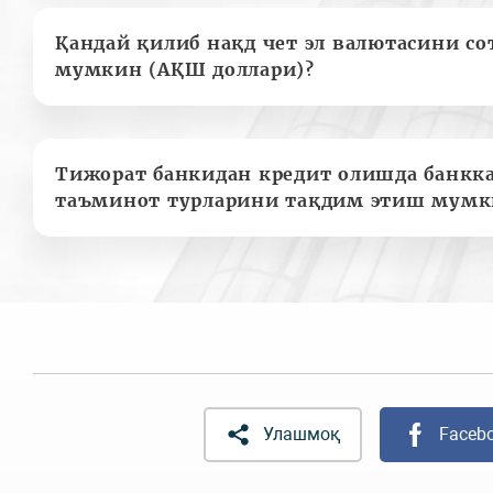
Қандай қилиб нақд чет эл валютасини с
мумкин (АҚШ доллари)?
Тижорат банкидан кредит олишда банкк
таъминот турларини тақдим этиш мумк
Улашмоқ
Faceb