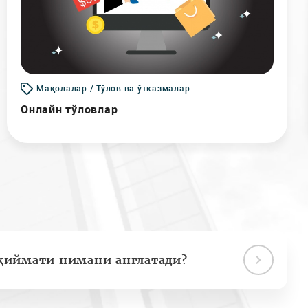
Мақолалар / Тўлов ва ўтказмалар
Онлайн тўловлар
қиймати нимани англатади?