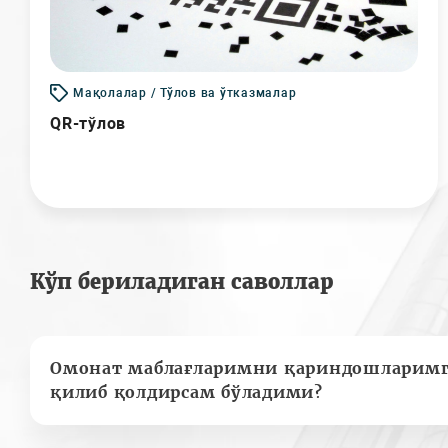
Мақолалар / Тўлов ва ўтказмалар
QR-тўлов
Кўп бериладиган саволлар
Омонат маблағларимни қариндошларимг
қилиб қолдирсам бўладими?