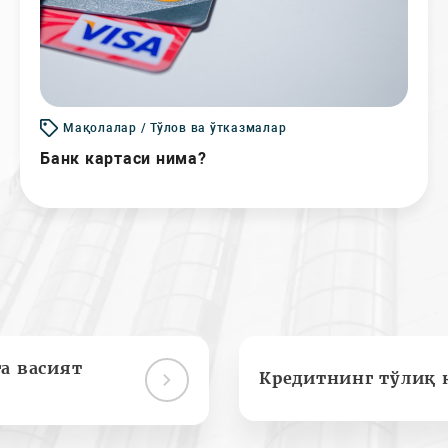
Мақолалар / Тўлов ва ўтказмалар
Банк картаси нима?
а васият
Кредитнинг тўлиқ 