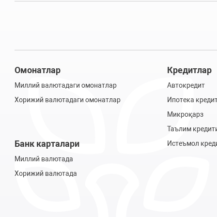
Омонатлар
Кредитлар
Миллий валютадаги омонатлар
Автокредит
Хорижий валютадаги омонатлар
Ипотека креди
Микроқарз
Таълим кредит
Банк карталари
Истеъмол кред
Миллий валютада
Хорижий валютада