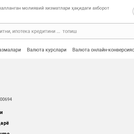
жалланган молиявий хизматлари ҳақидаги ахборот
казмалари
Валюта курслари
Валюта онлайн-конверсия
 00694
и
арё
umo