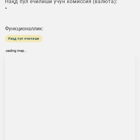
Нақд пул ечилиши учун комиссия (валюта):
-
Функционаллик:
Нақд пул ечилиши
loading map...