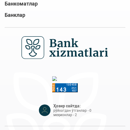
Банкоматлар
Банклар
Ҳозир сайтда:
рўйхатдан ўтганлар - 0
меҳмонлар - 2