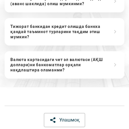
(аванс шаклида) олиш мумкинми?
Тижорат банкидан кредит олишда банкка
қандай таъминот турларини тақдим этиш
мумкин?
Валюта картасидаги чет эл валютаси (АҚШ
доллари)ни банкоматлар орқали
нақдлаштира оламанми?
Улашмоқ