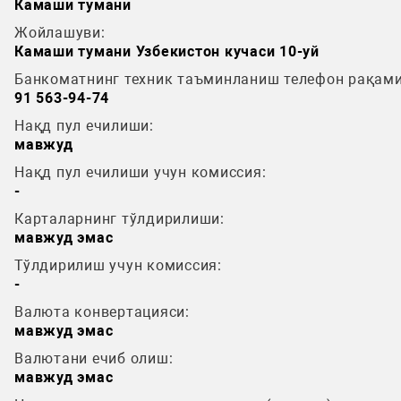
Камаши тумани
Жойлашуви:
Камаши тумани Узбекистон кучаси 10-уй
Банкоматнинг техник таъминланиш телефон рақами
91 563-94-74
Нақд пул ечилиши:
мавжуд
Нақд пул ечилиши учун комиссия:
-
Карталарнинг тўлдирилиши:
мавжуд эмас
Тўлдирилиш учун комиссия:
-
Валюта конвертацияси:
мавжуд эмас
Валютани ечиб олиш:
мавжуд эмас