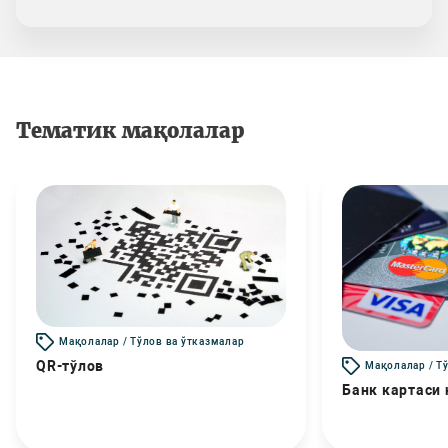
Тематик мақолалар
Мақолалар / Тўлов ва ўтказмалар
QR-тўлов
Мақолалар / Т
Банк картаси