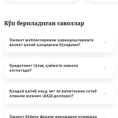
Кўп бериладиган саволлар
Омонат маблағларимни қариндошларимга
васият қилиб қолдирсам бўладими?
Кредитнинг тўлиқ қиймати нимани
англатади?
Қандай қилиб нақд чет эл валютасини сотиб
олишим мумкин (АҚШ доллари)?
Омонат бўйича фоизли даромадни олдиндан