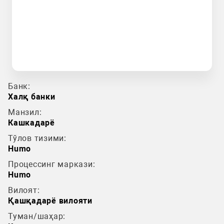
Банк:
Халқ банки
Манзил:
Кашкадарё
Тўлов тизими:
Humo
Процессинг маркази:
Humo
Вилоят:
Қашқадарё вилояти
Туман/шаҳар: