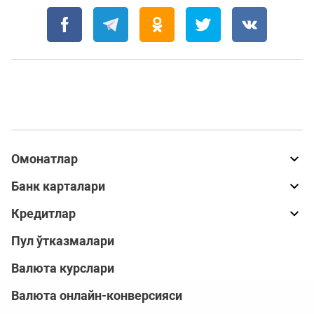
Омонатлар
Банк карталари
Кредитлар
Пул ўтказмалари
Валюта курслари
Валюта онлайн-конверсияси