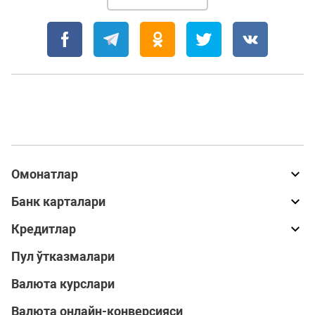
Омонатлар
Банк карталари
Кредитлар
Пул ўтказмалари
Валюта курслари
Валюта онлайн-конверсияси