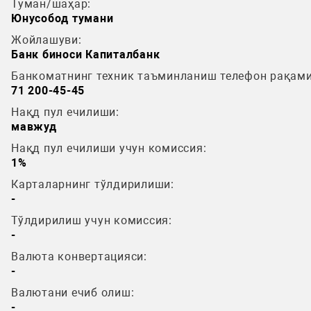
Туман/шаҳар:
Юнусобод тумани
Жойлашуви:
Банк биноси Капиталбанк
Банкоматнинг техник таъминланиш телефон рақами
71 200-45-45
Нақд пул ечилиши:
мавжуд
Нақд пул ечилиши учун комиссия:
1%
Карталарнинг тўлдирилиши:
-
Тўлдирилиш учун комиссия:
-
Валюта конвертацияси:
-
Валютани ечиб олиш:
-