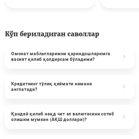
Кўп бериладиган саволлар
Омонат маблағларимни қариндошларимга
васият қилиб қолдирсам бўладими?
Кредитнинг тўлиқ қиймати нимани
англатади?
Қандай қилиб нақд чет эл валютасини сотиб
олишим мумкин (АҚШ доллари)?