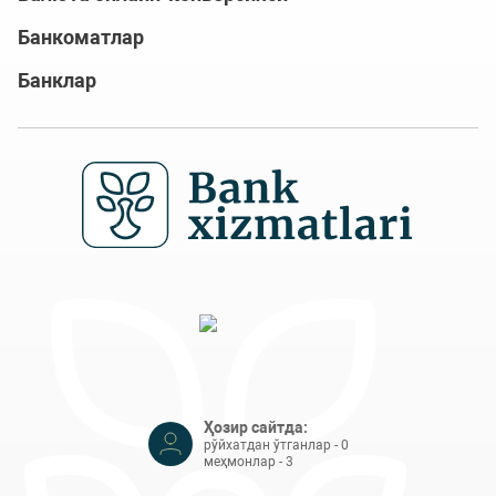
Банкоматлар
Банклар
Ҳозир сайтда:
рўйхатдан ўтганлар - 0
меҳмонлар - 3