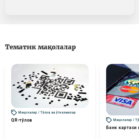
Тематик мақолалар
Мақолалар / Тўлов ва ўтказмалар
QR-тўлов
Мақолалар / Т
Банк картаси