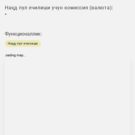
Нақд пул ечилиши учун комиссия (валюта):
-
Функционаллик:
Нақд пул ечилиши
loading map...