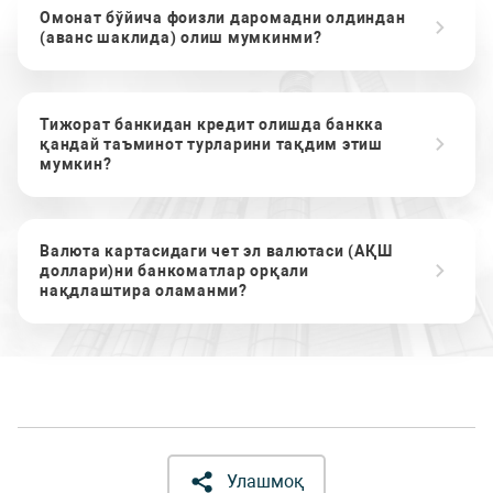
Омонат бўйича фоизли даромадни олдиндан
(аванс шаклида) олиш мумкинми?
Тижорат банкидан кредит олишда банкка
қандай таъминот турларини тақдим этиш
мумкин?
Валюта картасидаги чет эл валютаси (АҚШ
доллари)ни банкоматлар орқали
нақдлаштира оламанми?
Улашмоқ