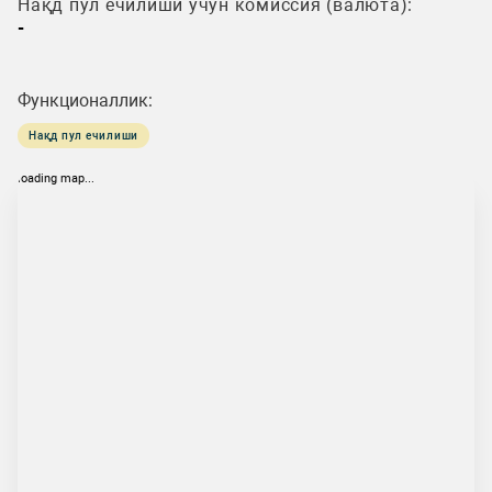
Нақд пул ечилиши учун комиссия (валюта):
-
Функционаллик:
Нақд пул ечилиши
loading map...