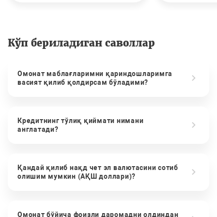
Кўп бериладиган саволлар
Омонат маблағларимни қариндошларимга
васият қилиб қолдирсам бўладими?
Кредитнинг тўлиқ қиймати нимани
англатади?
Қандай қилиб нақд чет эл валютасини сотиб
олишим мумкин (АҚШ доллари)?
Омонат бўйича фоизли даромадни олдиндан