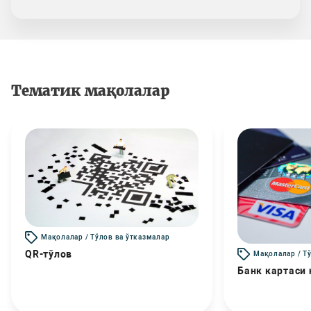
Тематик мақолалар
Мақолалар / Тўлов ва ўтказмалар
QR-тўлов
Мақолалар / Т
Банк картаси