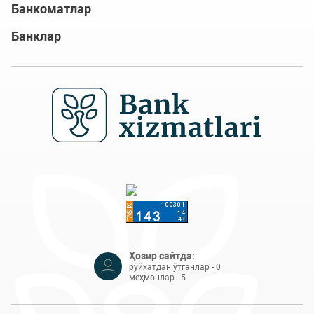
Банкоматлар
Банклар
Ҳозир сайтда:
рўйхатдан ўтганлар - 0
меҳмонлар - 5