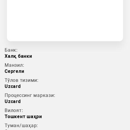
Банк:
Халқ банки
Манзил:
Сергели
Тўлов тизими:
Uzcard
Процессинг маркази:
Uzcard
Вилоят:
Тошкент шаҳри
Туман/шаҳар: