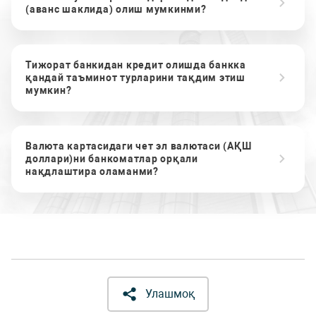
(аванс шаклида) олиш мумкинми?
Тижорат банкидан кредит олишда банкка
қандай таъминот турларини тақдим этиш
мумкин?
Валюта картасидаги чет эл валютаси (АҚШ
доллари)ни банкоматлар орқали
нақдлаштира оламанми?
Улашмоқ