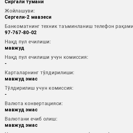
Сиргали тумани
Жойлашуви:
Сергели-2 мавзеси
Банкоматнинг техник таъминланиш телефон рақами
97-767-80-02
Нақд пул ечилиши:
мавжуд
Нақд пул ечилиши учун комиссия:
-
Карталарнинг тўлдирилиши:
мавжуд эмас
Тўлдирилиш учун комиссия:
-
Валюта конвертацияси:
мавжуд эмас
Валютани ечиб олиш:
мавжуд эмас