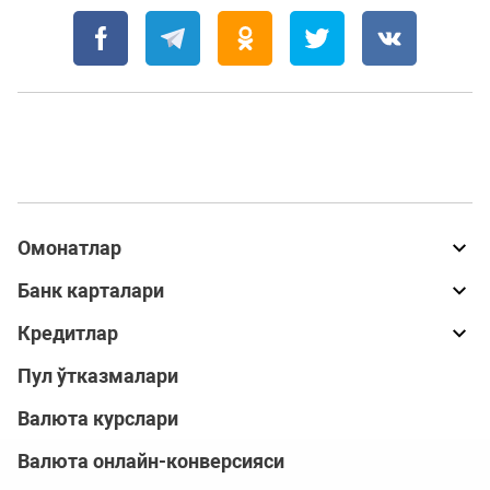
Омонатлар
Банк карталари
Кредитлар
Пул ўтказмалари
Валюта курслари
Валюта онлайн-конверсияси