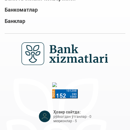
Банкоматлар
Банклар
Ҳозир сайтда:
рўйхатдан ўтганлар - 0
меҳмонлар - 5