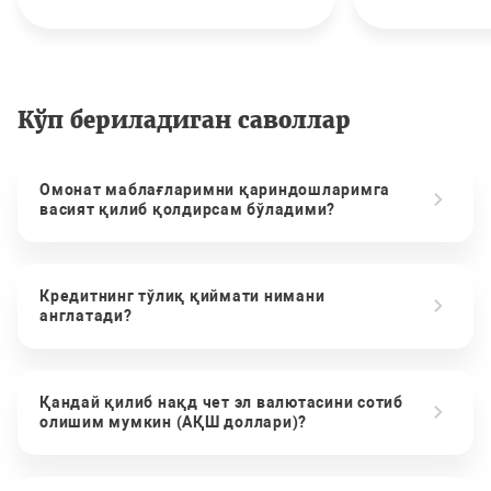
Кўп бериладиган саволлар
Омонат маблағларимни қариндошларимга
васият қилиб қолдирсам бўладими?
Кредитнинг тўлиқ қиймати нимани
англатади?
Қандай қилиб нақд чет эл валютасини сотиб
олишим мумкин (АҚШ доллари)?