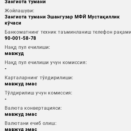
Зангиота тумани
Жойлашуви:
Зангиота тумани Эшангузар МФЙ Мустақиллик
кўчаси
Банкоматнинг техник таъминланиш телефон рақами
90-001-58-78
Нақд пул ечилиши:
мавжуд
Нақд пул ечилиши учун комиссия:
-
Карталарнинг тўлдирилиши:
мавжуд эмас
Тўлдирилиш учун комиссия:
-
Валюта конвертацияси:
мавжуд эмас
Валютани ечиб олиш:
мавжуд эмас