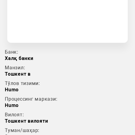
Банк:
Халқ банки
Манзил:
Тошкент в
Тўлов тизими:
Humo
Процессинг маркази:
Humo
Вилоят:
Тошкент вилояти
Туман/шаҳар: