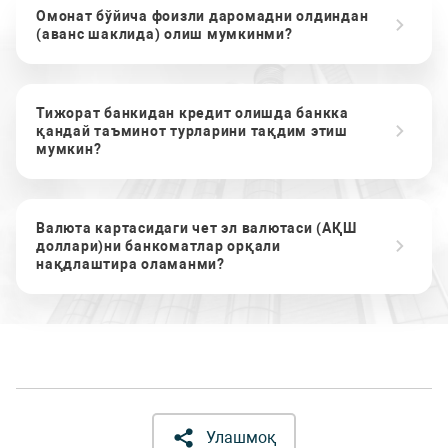
Омонат бўйича фоизли даромадни олдиндан
(аванс шаклида) олиш мумкинми?
Тижорат банкидан кредит олишда банкка
қандай таъминот турларини тақдим этиш
мумкин?
Валюта картасидаги чет эл валютаси (АҚШ
доллари)ни банкоматлар орқали
нақдлаштира оламанми?
Улашмоқ