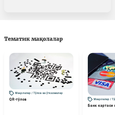
Тематик мақолалар
Мақолалар / Тўлов ва ўтказмалар
QR-тўлов
Мақолалар / Т
Банк картаси