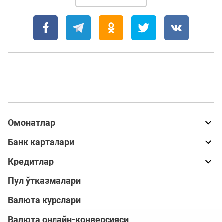
Омонатлар
Банк карталари
Кредитлар
Пул ўтказмалари
Валюта курслари
Валюта онлайн-конверсияси