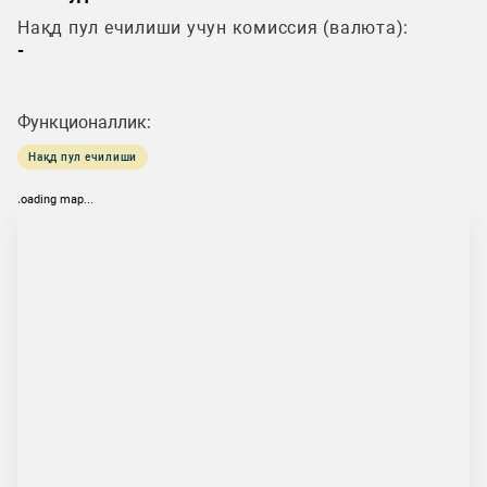
Нақд пул ечилиши учун комиссия (валюта):
-
Функционаллик:
Нақд пул ечилиши
loading map...