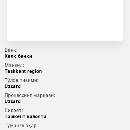
Банк:
Халқ банки
Манзил:
Tashkent region
Тўлов тизими:
Uzcard
Процессинг маркази:
Uzcard
Вилоят:
Тошкент вилояти
Туман/шаҳар: