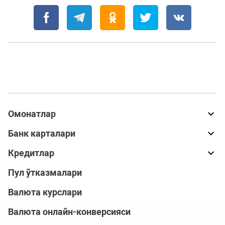
Омонатлар
Банк карталари
Кредитлар
Пул ўтказмалари
Валюта курслари
Валюта онлайн-конверсияси