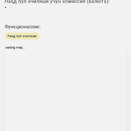
Нақд пул ечилиши учун комиссия (валюта):
-
Функционаллик:
Нақд пул ечилиши
loading map...