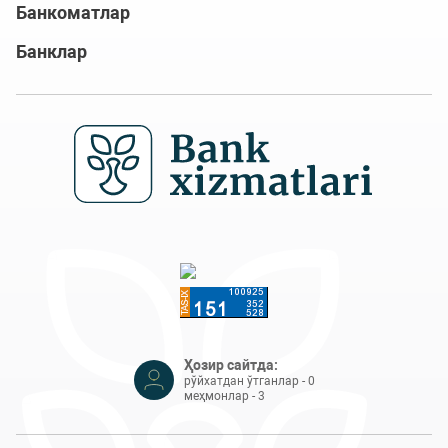
Банкоматлар
Банклар
Ҳозир сайтда:
рўйхатдан ўтганлар - 0
меҳмонлар - 3