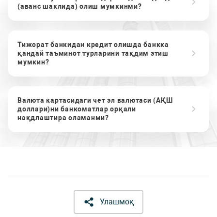
(аванс шаклида) олиш мумкинми?
Тижорат банкидан кредит олишда банкка
қандай таъминот турларини тақдим этиш
мумкин?
Валюта картасидаги чет эл валютаси (АҚШ
доллари)ни банкоматлар орқали
нақдлаштира оламанми?
Улашмоқ