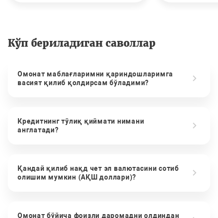
Кўп бериладиган саволлар
Омонат маблағларимни қариндошларимга
васият қилиб қолдирсам бўладими?
Кредитнинг тўлиқ қиймати нимани
англатади?
Қандай қилиб нақд чет эл валютасини сотиб
олишим мумкин (АҚШ доллари)?
Омонат бўйича фоизли даромадни олдиндан