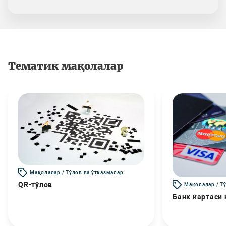
Тематик мақолалар
Мақолалар / Тўлов ва ўтказмалар
QR-тўлов
Мақолалар / Т
Банк картаси