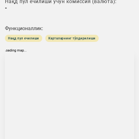
Нақд пул ечилиши учун комиссия (валюта):
-
Функционаллик:
Нақд пул ечилиши
Карталарнинг тўлдирилиши
loading map...