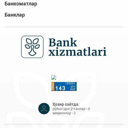
Банкоматлар
Банклар
Ҳозир сайтда:
рўйхатдан ўтганлар - 0
меҳмонлар - 2