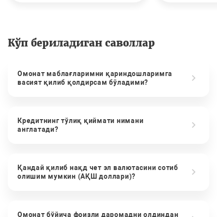
Кўп бериладиган саволлар
Омонат маблағларимни қариндошларимга
васият қилиб қолдирсам бўладими?
Кредитнинг тўлиқ қиймати нимани
англатади?
Қандай қилиб нақд чет эл валютасини сотиб
олишим мумкин (АҚШ доллари)?
Омонат бўйича фоизли даромадни олдиндан