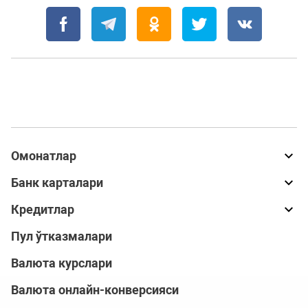
Омонатлар
Банк карталари
Кредитлар
Пул ўтказмалари
Валюта курслари
Валюта онлайн-конверсияси