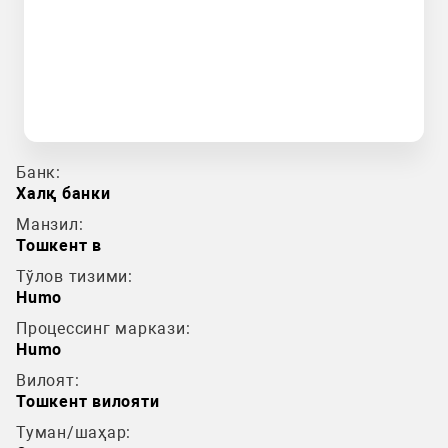
Банк:
Халқ банки
Манзил:
Тошкент в
Тўлов тизими:
Humo
Процессинг маркази:
Humo
Вилоят:
Тошкент вилояти
Туман/шаҳар: