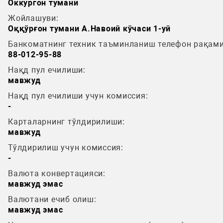
Оккургон тумани
Жойлашуви:
Оққўрғон тумани А.Навоий кўчаси 1-уй
Банкоматнинг техник таъминланиш телефон рақами
88-012-95-88
Нақд пул ечилиши:
мавжуд
Нақд пул ечилиши учун комиссия:
-
Карталарнинг тўлдирилиши:
мавжуд
Тўлдирилиш учун комиссия:
-
Валюта конвертацияси:
мавжуд эмас
Валютани ечиб олиш:
мавжуд эмас