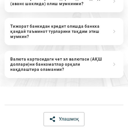
(аванс шаклида) олиш мумкинми?
Тижорат банкидан кредит олишда банкка
қандай таъминот турларини тақдим этиш
мумкин?
Валюта картасидаги чет эл валютаси (АҚШ
доллари)ни банкоматлар орқали
нақдлаштира оламанми?
Улашмоқ