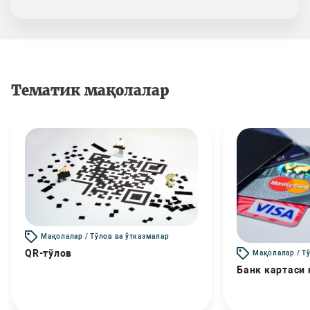
Тематик мақолалар
Мақолалар / Тўлов ва ўтказмалар
QR-тўлов
Мақолалар / Т
Банк картаси