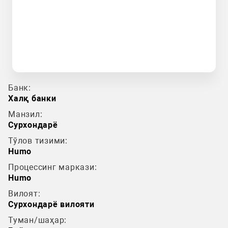
Банк:
Халқ банки
Манзил:
Сурхондарё
Тўлов тизими:
Humo
Процессинг маркази:
Humo
Вилоят:
Сурхондарё вилояти
Туман/шаҳар: