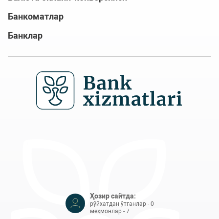
Банкоматлар
Банклар
Ҳозир сайтда:
рўйхатдан ўтганлар - 0
меҳмонлар - 7