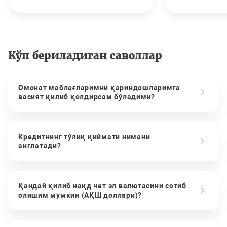
Кўп бериладиган саволлар
Омонат маблағларимни қариндошларимга
васият қилиб қолдирсам бўладими?
Кредитнинг тўлиқ қиймати нимани
англатади?
Қандай қилиб нақд чет эл валютасини сотиб
олишим мумкин (АҚШ доллари)?