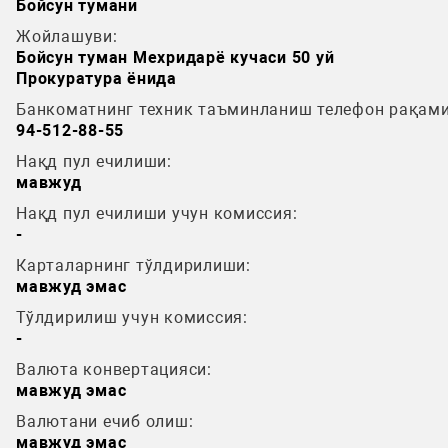
Бойсун тумани
Жойлашуви:
Бойсун туман Мехридарё кучаси 50 уй
Прокуратура ёнида
Банкоматнинг техник таъминланиш телефон рақами
94-512-88-55
Нақд пул ечилиши:
мавжуд
Нақд пул ечилиши учун комиссия:
-
Карталарнинг тўлдирилиши:
мавжуд эмас
Тўлдирилиш учун комиссия:
-
Валюта конвертацияси:
мавжуд эмас
Валютани ечиб олиш:
мавжуд эмас