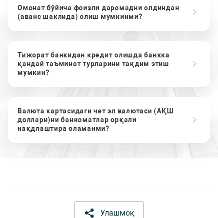
Омонат бўйича фоизли даромадни олдиндан
(аванс шаклида) олиш мумкинми?
Тижорат банкидан кредит олишда банкка
қандай таъминот турларини тақдим этиш
мумкин?
Валюта картасидаги чет эл валютаси (АҚШ
доллари)ни банкоматлар орқали
нақдлаштира оламанми?
Улашмоқ