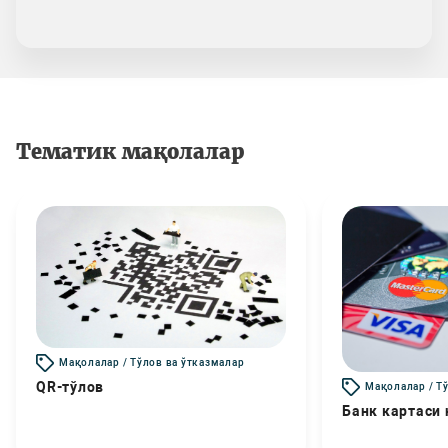
Тематик мақолалар
Мақолалар / Тўлов ва ўтказмалар
QR-тўлов
Мақолалар / Т
Банк картаси