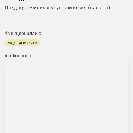
Нақд пул ечилиши учун комиссия (валюта):
-
Функционаллик:
Нақд пул ечилиши
loading map...