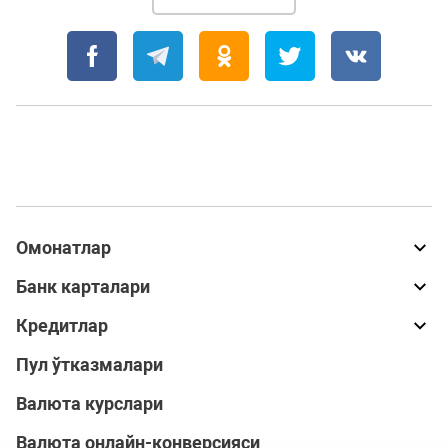
Омонатлар
Банк карталари
Кредитлар
Пул ўтказмалари
Валюта курслари
Валюта онлайн-конверсияси