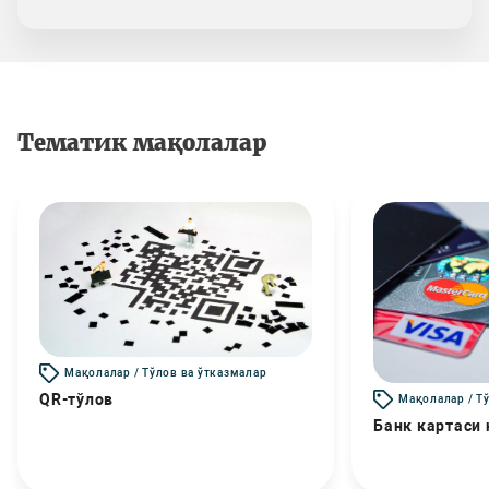
Тематик мақолалар
Мақолалар / Тўлов ва ўтказмалар
QR-тўлов
Мақолалар / Т
Банк картаси