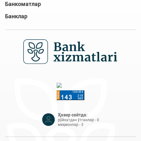
Банкоматлар
Банклар
Ҳозир сайтда:
рўйхатдан ўтганлар - 0
меҳмонлар - 3