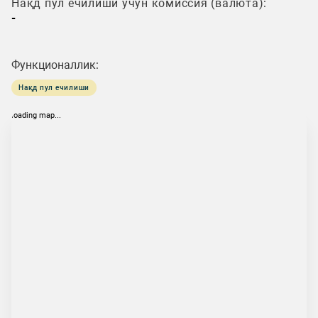
Нақд пул ечилиши учун комиссия (валюта):
-
Функционаллик:
Нақд пул ечилиши
loading map...