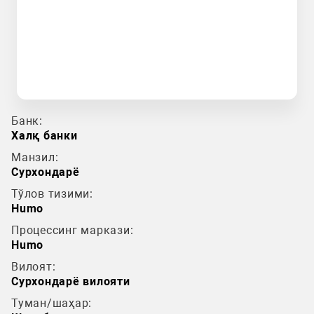
Банк:
Халқ банки
Манзил:
Сурхондарё
Тўлов тизими:
Humo
Процессинг маркази:
Humo
Вилоят:
Сурхондарё вилояти
Туман/шаҳар: