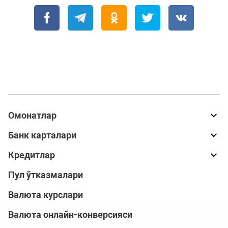
Омонатлар
Банк карталари
Кредитлар
Пул ўтказмалари
Валюта курслари
Валюта онлайн-конверсияси