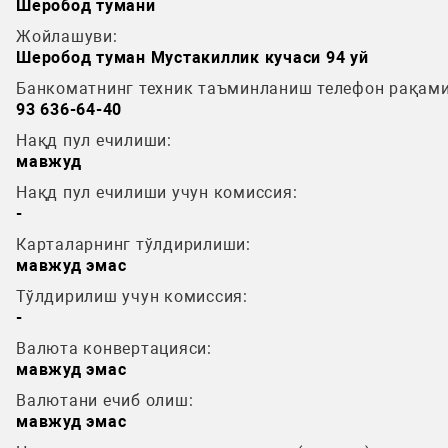
Шеробод тумани
Жойлашуви:
Шеробод туман Мустакиллик кучаси 94 уй
Банкоматнинг техник таъминланиш телефон рақами
93 636-64-40
Нақд пул ечилиши:
мавжуд
Нақд пул ечилиши учун комиссия:
-
Карталарнинг тўлдирилиши:
мавжуд эмас
Тўлдирилиш учун комиссия:
-
Валюта конвертацияси:
мавжуд эмас
Валютани ечиб олиш:
мавжуд эмас