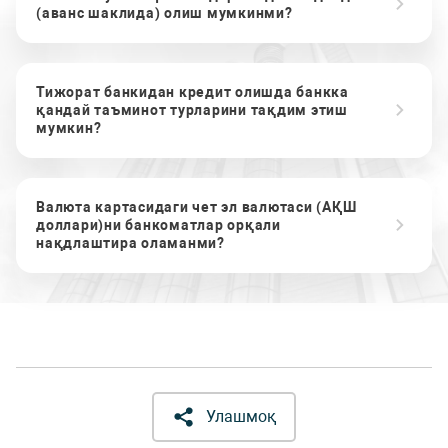
(аванс шаклида) олиш мумкинми?
Тижорат банкидан кредит олишда банкка
қандай таъминот турларини тақдим этиш
мумкин?
Валюта картасидаги чет эл валютаси (АҚШ
доллари)ни банкоматлар орқали
нақдлаштира оламанми?
Улашмоқ