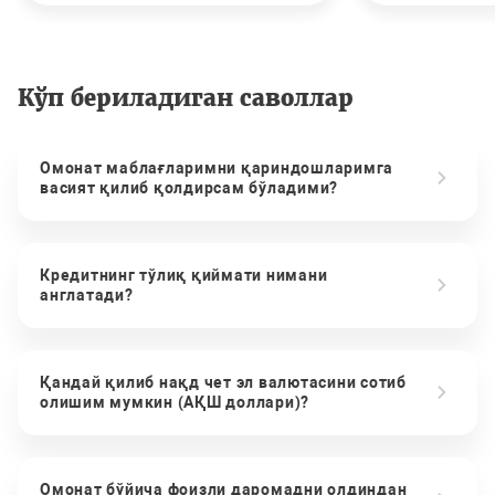
Кўп бериладиган саволлар
Омонат маблағларимни қариндошларимга
васият қилиб қолдирсам бўладими?
Кредитнинг тўлиқ қиймати нимани
англатади?
Қандай қилиб нақд чет эл валютасини сотиб
олишим мумкин (АҚШ доллари)?
Омонат бўйича фоизли даромадни олдиндан