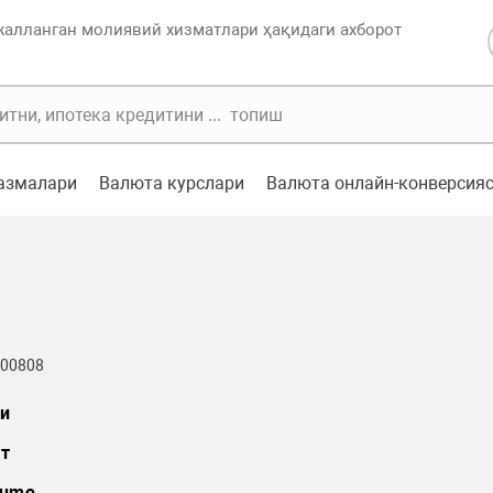
жалланган молиявий хизматлари ҳақидаги ахборот
казмалари
Валюта курслари
Валюта онлайн-конверсия
 00808
и
т
umo