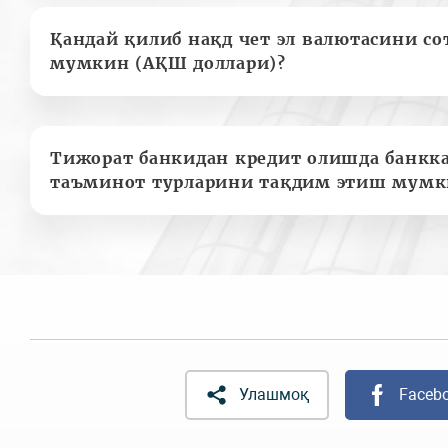
Қандай қилиб нақд чет эл валютасини с
мумкин (АҚШ доллари)?
Тижорат банкидан кредит олишда банкк
таъминот турларини тақдим этиш мумк
Улашмоқ
Faceb