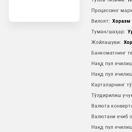
Процессинг марк
Вилоят:
Хоразм 
Туман/шаҳар:
У
Жойлашуви:
Хор
Банкоматнинг т
Нақд пул ечилиш
Нақд пул ечилиш
Карталарнинг т
Тўлдирилиш учу
Валюта конверт
Валютани ечиб 
Нақд пул ечилиш