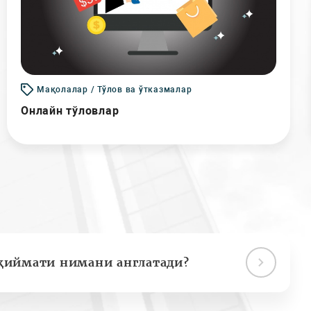
Мақолалар / Тўлов ва ўтказмалар
Онлайн тўловлар
қиймати нимани англатади?