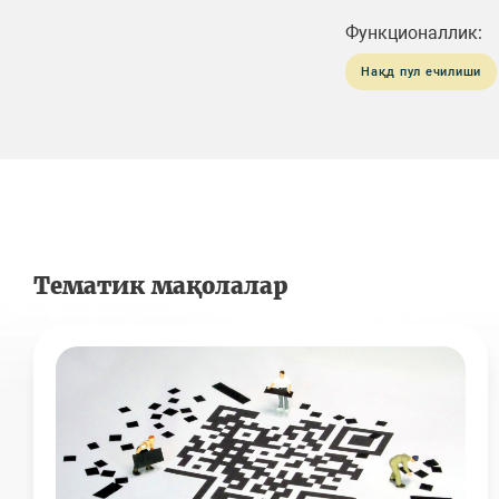
Функционаллик:
Нақд пул ечилиши
Тематик мақолалар