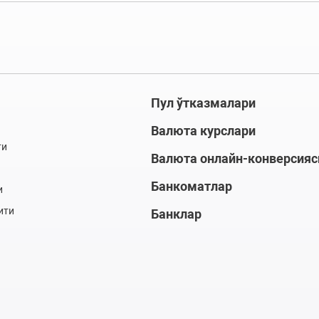
Пул ўтказмалари
Валюта курслари
ти
Валюта онлайн-конверсияс
Банкоматлар
и
ити
Банклар