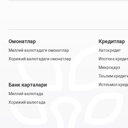
Омонатлар
Кредитлар
Миллий валютадаги омонатлар
Автокредит
Хорижий валютадаги омонатлар
Ипотека креди
Микроқарз
Таълим кредит
Банк карталари
Истеъмол кред
Миллий валютада
Хорижий валютада