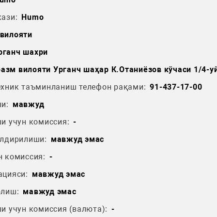
ази:
Humo
вилояти
рганч шахри
азм вилояти Урганч шаҳар К.Отаниёзов кўчаси 1/4-у
ехник таъминланиш телефон рақами:
91-437-17-00
и:
мавжуд
и учун комиссия:
-
ўлдирилиши:
мавжуд эмас
н комиссия:
-
ацияси:
мавжуд эмас
олиш:
мавжуд эмас
и учун комиссия (валюта):
-