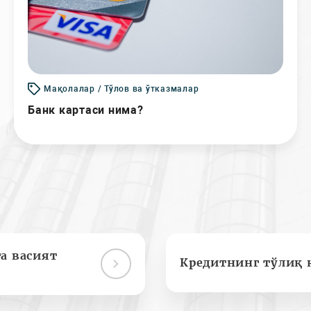
Мақолалар / Тўлов ва ўтказмалар
Банк картаси нима?
а васият
Кредитнинг тўлиқ 