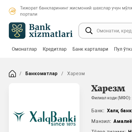
Тижорат банкларининг жисмоний шахслар учун мўл
портали
Омонатлар
Кредитлар
Банк карталари
Пул ўт
Банкоматлар
Харезм
Харезм
Филиал коди (МФО):
Банк:
Халқ банк
Манзил:
Амалиё
Тўлов тизими:
H