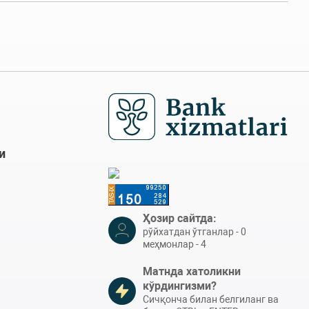
и
Ҳозир сайтда:
рўйхатдан ўтганлар - 0
меҳмонлар - 4
Матнда хатоликни
кўрдингизми?
Сичқонча билан белгиланг ва