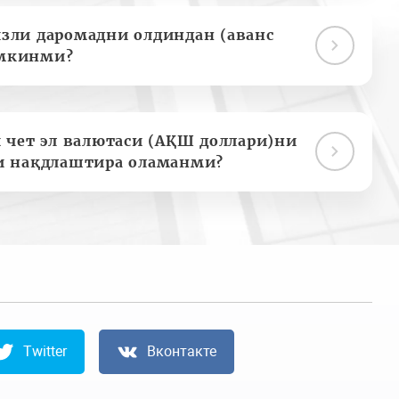
зли даромадни олдиндан (аванс
мкинми?
 чет эл валютаси (АҚШ доллари)ни
и нақдлаштира оламанми?
Twitter
Вконтакте