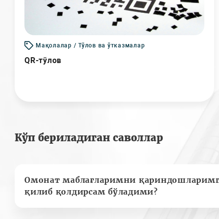
Мақолалар / Тўлов ва ўтказмалар
QR-тўлов
Кўп бериладиган саволлар
Омонат маблағларимни қариндошларимг
қилиб қолдирсам бўладими?