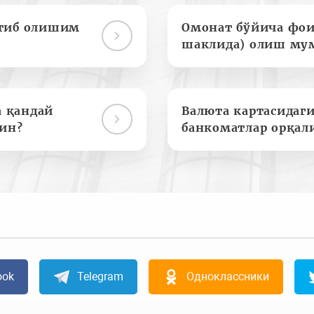
отиб олишим
Омонат бўйича фои
шаклида) олиш му
а қандай
Валюта картасидаги
ин?
банкоматлар орқал
ook
Telegram
Одноклассники