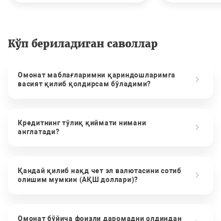
Кўп бериладиган саволлар
Омонат маблағларимни қариндошларимга
васият қилиб қолдирсам бўладими?
Кредитнинг тўлиқ қиймати нимани
англатади?
Қандай қилиб нақд чет эл валютасини сотиб
олишим мумкин (АҚШ доллари)?
Омонат бўйича фоизли даромадни олдиндан