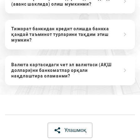
(аванс шаклида) олиш мумкинми?
Тижорат банкидан кредит олишда банкка
қандай таъминот турларини тақдим этиш
мумкин?
Валюта картасидаги чет эл валютаси (АҚШ
доллари)ни банкоматлар орқали
нақдлаштира оламанми?
Улашмоқ