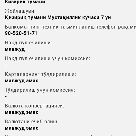
Кизирик тумани
Жойлашуви:
Қизириқ тумани Мустақиллик кўчаси 7 уй
Банкоматнинг техник таъминланиш телефон рақами
90-520-51-71
Нақд пул ечилиши:
мавжуд
Нақд пул ечилиши учун комиссия:
-
Карталарнинг тўлдирилиши:
мавжуд эмас
Тўлдирилиш учун комиссия:
-
Валюта конвертацияси:
мавжуд эмас
Валютани ечиб олиш:
мавжуд эмас