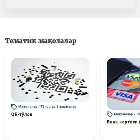
Тематик мақолалар
Мақолалар / Тўлов ва ўтказмалар
QR-тўлов
Мақолалар / Т
Банк картаси