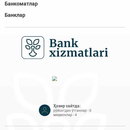
Банкоматлар
Банклар
Ҳозир сайтда:
рўйхатдан ўтганлар - 0
меҳмонлар - 4