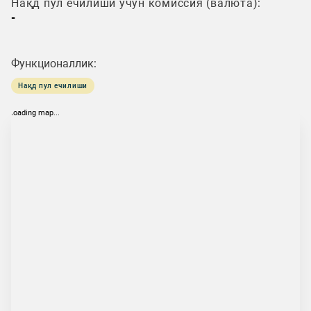
Нақд пул ечилиши учун комиссия (валюта):
-
Функционаллик:
Нақд пул ечилиши
loading map...