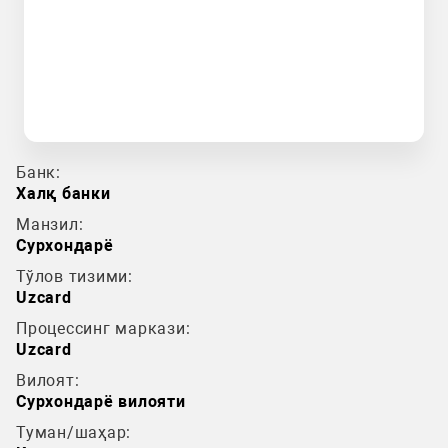
Банк:
Халқ банки
Манзил:
Сурхондарё
Тўлов тизими:
Uzcard
Процессинг маркази:
Uzcard
Вилоят:
Сурхондарё вилояти
Туман/шаҳар: