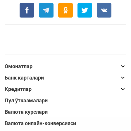
Омонатлар
Банк карталари
Кредитлар
Пул ўтказмалари
Валюта курслари
Валюта онлайн-конверсияси