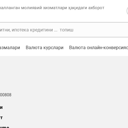
жалланган молиявий хизматлари ҳақидаги ахборот
казмалари
Валюта курслари
Валюта онлайн-конверсия
 00808
и
т
umo