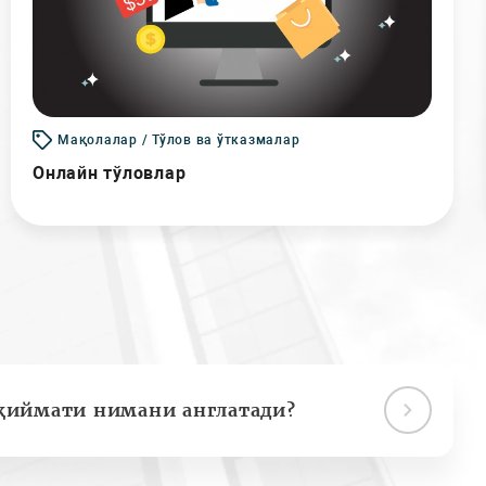
Мақолалар / Тўлов ва ўтказмалар
Онлайн тўловлар
қиймати нимани англатади?