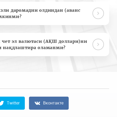
зли даромадни олдиндан (аванс
мкинми?
 чет эл валютаси (АҚШ доллари)ни
и нақдлаштира оламанми?
Twitter
Вконтакте