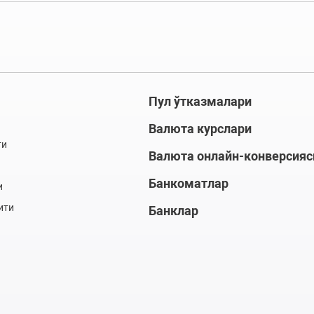
Пул ўтказмалари
Валюта курслари
ти
Валюта онлайн-конверсияс
Банкоматлар
и
ити
Банклар