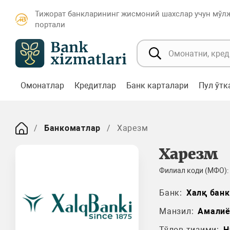
Тижорат банкларининг жисмоний шахслар учун мўл
портали
Омонатлар
Кредитлар
Банк карталари
Пул ўт
Банкоматлар
Харезм
Харезм
Филиал коди (МФО):
Банк:
Халқ банк
Манзил:
Амалиё
Тўлов тизими:
H