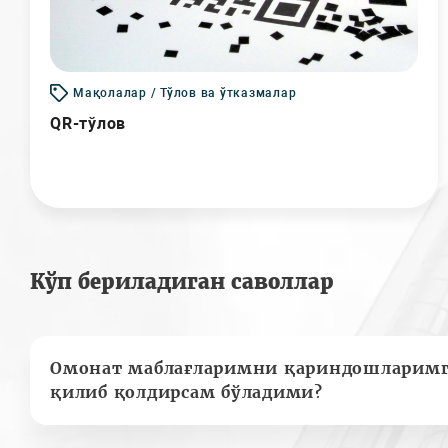
Мақолалар / Тўлов ва ўтказмалар
QR-тўлов
Кўп бериладиган саволлар
Омонат маблағларимни қариндошларимг
қилиб қолдирсам бўладими?