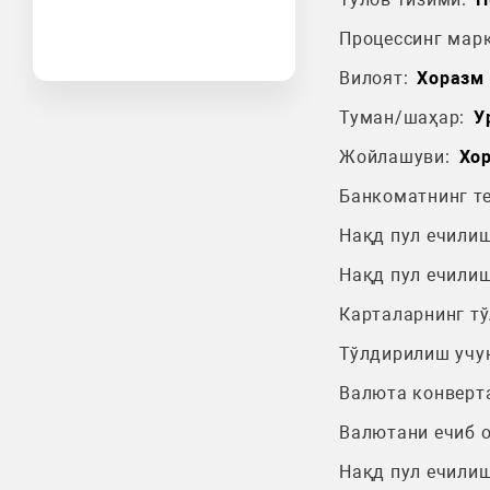
Процессинг марк
Вилоят:
Хоразм 
Туман/шаҳар:
У
Жойлашуви:
Хор
Банкоматнинг т
Нақд пул ечилиш
Нақд пул ечилиш
Карталарнинг т
Тўлдирилиш учу
Валюта конверт
Валютани ечиб 
Нақд пул ечилиш