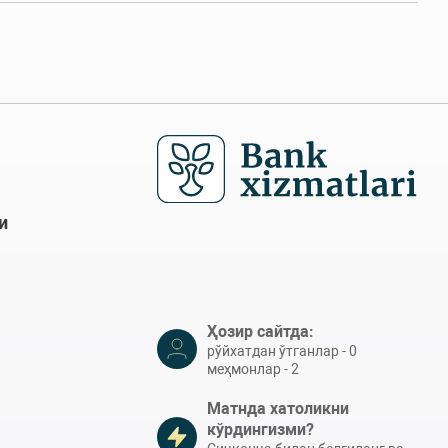
и
Ҳозир сайтда:
рўйхатдан ўтганлар - 0
меҳмонлар - 2
Матнда хатоликни
кўрдингизми?
Сичқонча билан белгиланг ва