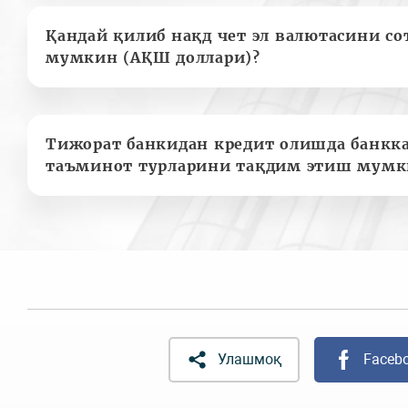
Қандай қилиб нақд чет эл валютасини с
мумкин (АҚШ доллари)?
Тижорат банкидан кредит олишда банкк
таъминот турларини тақдим этиш мумк
Улашмоқ
Faceb