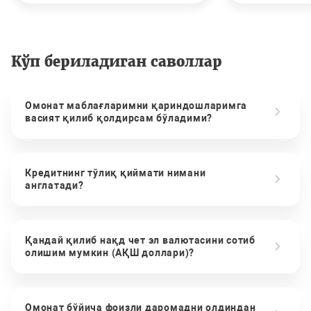
Кўп бериладиган саволлар
Омонат маблағларимни қариндошларимга
васият қилиб қолдирсам бўладими?
Кредитнинг тўлиқ қиймати нимани
англатади?
Қандай қилиб нақд чет эл валютасини сотиб
олишим мумкин (АҚШ доллари)?
Омонат бўйича фоизли даромадни олдиндан