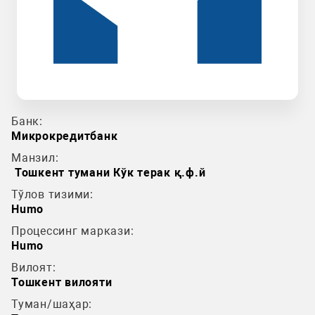
Банк:
Микрокредитбанк
Манзил:
Тошкент тумани Кўк терак қ.ф.й
Тўлов тизими:
Humo
Процессинг маркази:
Humo
Вилоят:
Тошкент вилояти
Туман/шаҳар: