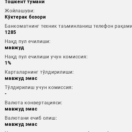
Тошкент тумани
Жойлашуви:
Кўктерак бозори
Банкоматнинг техник таъминланиш телефон рақами
1285
Нақд пул ечилиши:
мавжуд
Нақд пул ечилиши учун комиссия:
1%
Карталарнинг тўлдирилиши:
мавжуд эмас
Тўлдирилиш учун комиссия:
-
Валюта конвертацияси:
мавжуд эмас
Валютани ечиб олиш:
мавжуд эмас