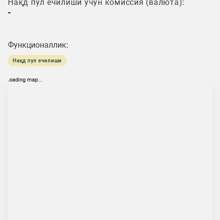
Нақд пул ечилиши учун комиссия (валюта):
-
Функционаллик:
Нақд пул ечилиши
loading map...