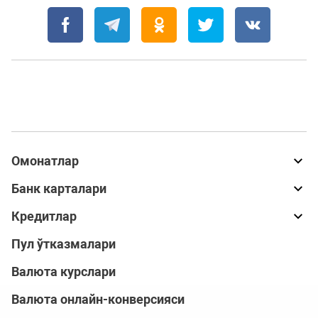
Омонатлар
Банк карталари
Кредитлар
Пул ўтказмалари
Валюта курслари
Валюта онлайн-конверсияси