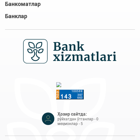
Банкоматлар
Банклар
Ҳозир сайтда:
рўйхатдан ўтганлар - 0
меҳмонлар - 5