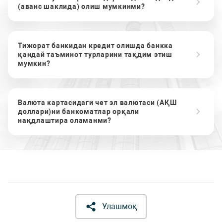
(аванс шаклида) олиш мумкинми?
Тижорат банкидан кредит олишда банкка
қандай таъминот турларини тақдим этиш
мумкин?
Валюта картасидаги чет эл валютаси (АҚШ
доллари)ни банкоматлар орқали
нақдлаштира оламанми?
Улашмоқ