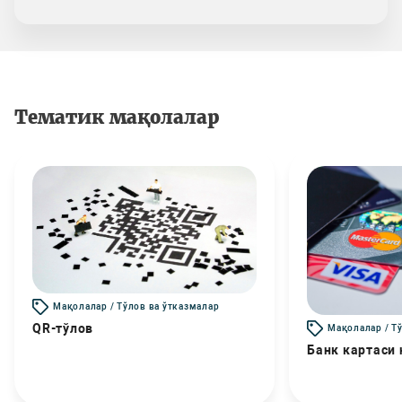
Тематик мақолалар
Мақолалар / Тўлов ва ўтказмалар
QR-тўлов
Мақолалар / Т
Банк картаси