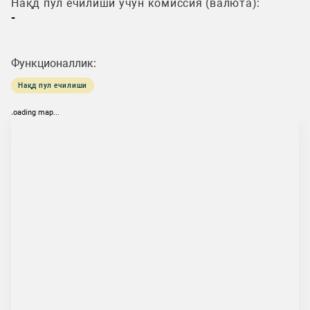
Нақд пул ечилиши учун комиссия (валюта):
-
Функционаллик:
Нақд пул ечилиши
loading map...