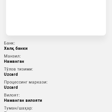
Банк:
Халқ банки
Манзил:
Наманган
Тўлов тизими:
Uzcard
Процессинг маркази:
Uzcard
Вилоят:
Наманган вилояти
Туман/шаҳар: