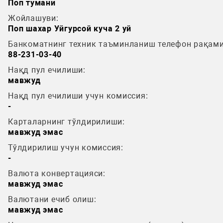
Поп тумани
Жойлашуви:
Поп шахар Уйгурсой куча 2 уй
Банкоматнинг техник таъминланиш телефон рақами
88-231-03-40
Нақд пул ечилиши:
мавжуд
Нақд пул ечилиши учун комиссия:
-
Карталарнинг тўлдирилиши:
мавжуд эмас
Тўлдирилиш учун комиссия:
-
Валюта конвертацияси:
мавжуд эмас
Валютани ечиб олиш:
мавжуд эмас