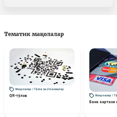
Тематик мақолалар
Мақолалар / Тўлов ва ўтказмалар
QR-тўлов
Мақолалар / Т
Банк картаси