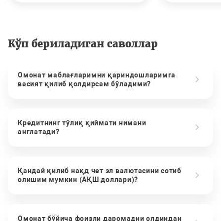
Кўп бериладиган саволлар
Омонат маблағларимни қариндошларимга
васият қилиб қолдирсам бўладими?
Кредитнинг тўлиқ қиймати нимани
англатади?
Қандай қилиб нақд чет эл валютасини сотиб
олишим мумкин (АҚШ доллари)?
Омонат бўйича фоизли даромадни олдиндан