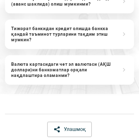
(аванс шаклида) олиш мумкинми?
Тижорат банкидан кредит олишда банкка
қандай таъминот турларини тақдим этиш
мумкин?
Валюта картасидаги чет эл валютаси (АҚШ
доллари)ни банкоматлар орқали
нақдлаштира оламанми?
Улашмоқ