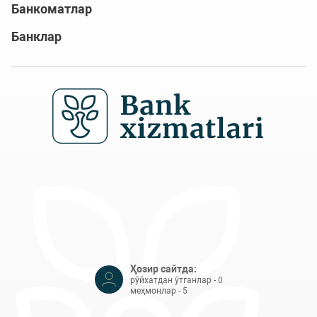
Банкоматлар
Банклар
Ҳозир сайтда:
рўйхатдан ўтганлар - 0
меҳмонлар - 5