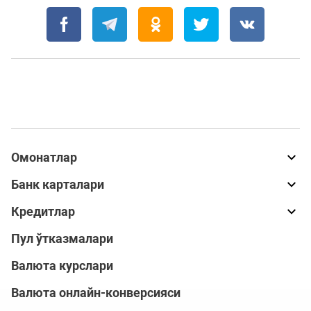
Омонатлар
Банк карталари
Кредитлар
Пул ўтказмалари
Валюта курслари
Валюта онлайн-конверсияси