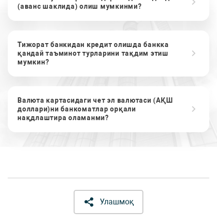
(аванс шаклида) олиш мумкинми?
Тижорат банкидан кредит олишда банкка
қандай таъминот турларини тақдим этиш
мумкин?
Валюта картасидаги чет эл валютаси (АҚШ
доллари)ни банкоматлар орқали
нақдлаштира оламанми?
Улашмоқ