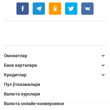
Омонатлар
Банк карталари
Кредитлар
Пул ўтказмалари
Валюта курслари
Валюта онлайн-конверсияси