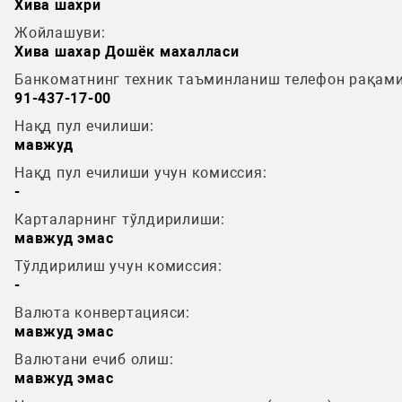
Хива шахри
Жойлашуви:
Хива шахар Дошёк махалласи
Банкоматнинг техник таъминланиш телефон рақами
91-437-17-00
Нақд пул ечилиши:
мавжуд
Нақд пул ечилиши учун комиссия:
-
Карталарнинг тўлдирилиши:
мавжуд эмас
Тўлдирилиш учун комиссия:
-
Валюта конвертацияси:
мавжуд эмас
Валютани ечиб олиш:
мавжуд эмас