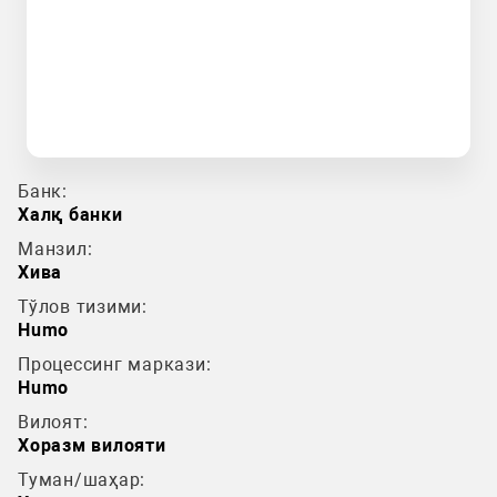
Банк:
Халқ банки
Манзил:
Хива
Тўлов тизими:
Humo
Процессинг маркази:
Humo
Вилоят:
Хоразм вилояти
Туман/шаҳар: