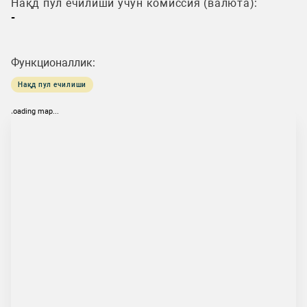
Нақд пул ечилиши учун комиссия (валюта):
-
Функционаллик:
Нақд пул ечилиши
loading map...