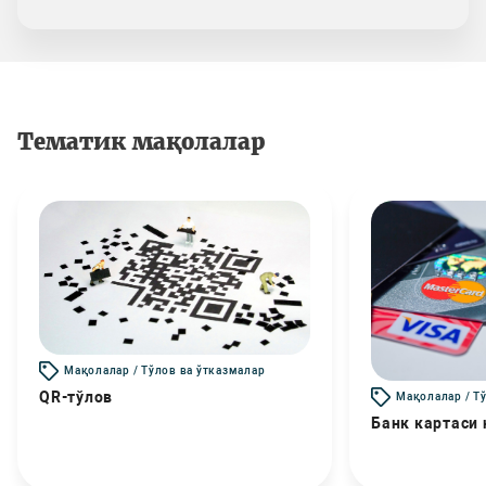
Тематик мақолалар
Мақолалар / Тўлов ва ўтказмалар
QR-тўлов
Мақолалар / Т
Банк картаси