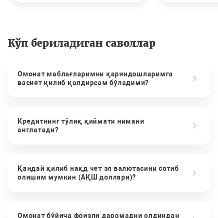
Кўп бериладиган саволлар
Омонат маблағларимни қариндошларимга
васият қилиб қолдирсам бўладими?
Кредитнинг тўлиқ қиймати нимани
англатади?
Қандай қилиб нақд чет эл валютасини сотиб
олишим мумкин (АҚШ доллари)?
Омонат бўйича фоизли даромадни олдиндан