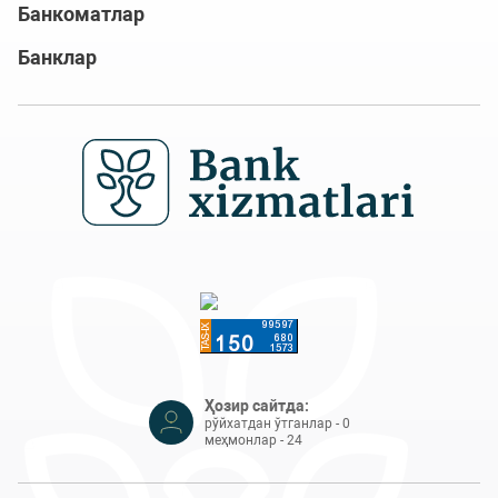
Банкоматлар
Банклар
Ҳозир сайтда:
рўйхатдан ўтганлар - 0
меҳмонлар - 24