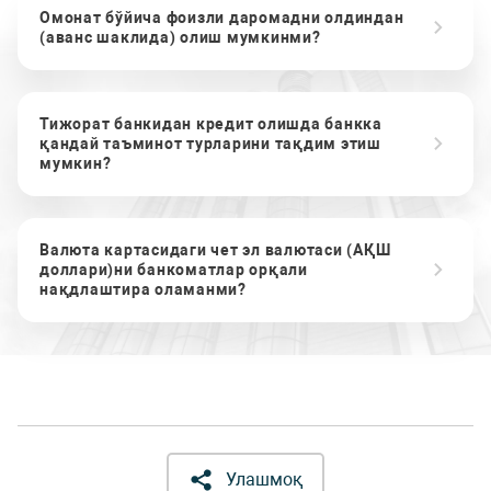
Омонат бўйича фоизли даромадни олдиндан
(аванс шаклида) олиш мумкинми?
Тижорат банкидан кредит олишда банкка
қандай таъминот турларини тақдим этиш
мумкин?
Валюта картасидаги чет эл валютаси (АҚШ
доллари)ни банкоматлар орқали
нақдлаштира оламанми?
Улашмоқ