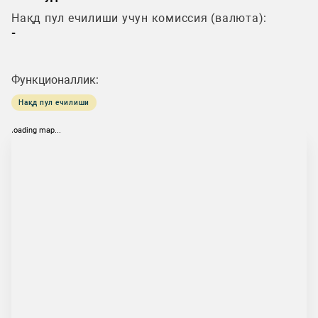
Нақд пул ечилиши учун комиссия (валюта):
-
Функционаллик:
Нақд пул ечилиши
loading map...