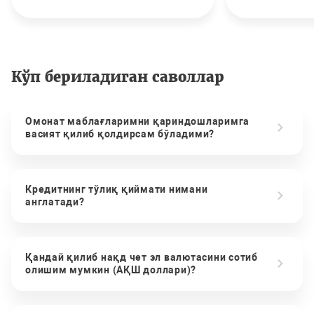
Кўп бериладиган саволлар
Омонат маблағларимни қариндошларимга
васият қилиб қолдирсам бўладими?
Кредитнинг тўлиқ қиймати нимани
англатади?
Қандай қилиб нақд чет эл валютасини сотиб
олишим мумкин (АҚШ доллари)?