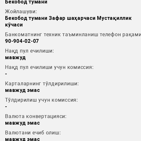
Бекобод тумани
Жойлашуви:
Бекобод тумани Зафар шаҳарчаси Мустақиллик
кўчаси
Банкоматнинг техник таъминланиш телефон рақами
90-904-02-07
Нақд пул ечилиши:
мавжуд
Нақд пул ечилиши учун комиссия:
-
Карталарнинг тўлдирилиши:
мавжуд эмас
Тўлдирилиш учун комиссия:
-
Валюта конвертацияси:
мавжуд эмас
Валютани ечиб олиш:
мавжуд эмас