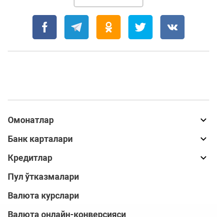
Омонатлар
Банк карталари
Кредитлар
Пул ўтказмалари
Валюта курслари
Валюта онлайн-конверсияси