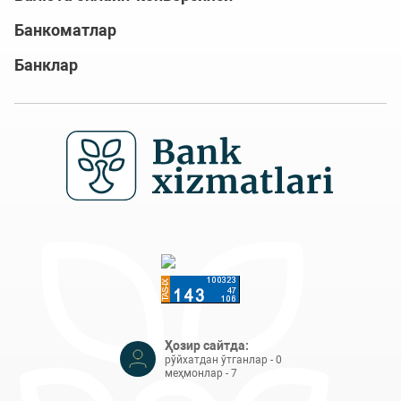
Банкоматлар
Банклар
Ҳозир сайтда:
рўйхатдан ўтганлар - 0
меҳмонлар - 7