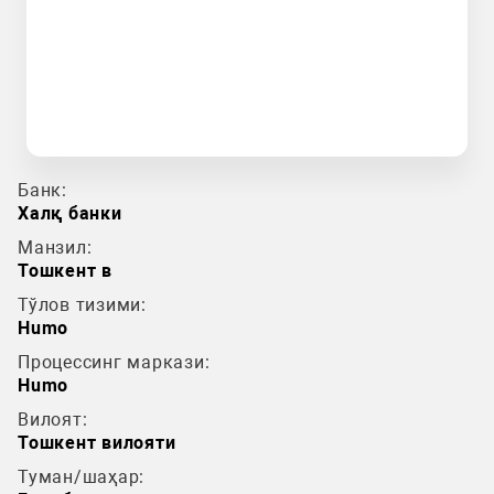
Банк:
Халқ банки
Манзил:
Тошкент в
Тўлов тизими:
Humo
Процессинг маркази:
Humo
Вилоят:
Тошкент вилояти
Туман/шаҳар: