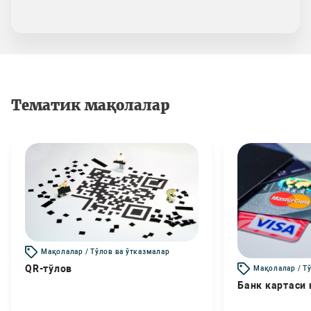
Тематик мақолалар
Мақолалар / Тўлов ва ўтказмалар
QR-тўлов
Мақолалар / Т
Банк картаси