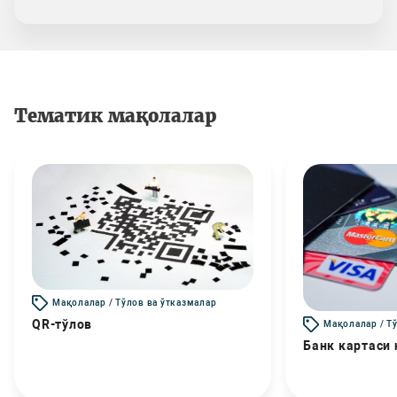
Тематик мақолалар
Мақолалар / Тўлов ва ўтказмалар
QR-тўлов
Мақолалар / Т
Банк картаси