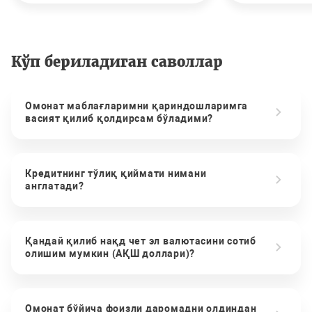
Кўп бериладиган саволлар
Омонат маблағларимни қариндошларимга
васият қилиб қолдирсам бўладими?
Кредитнинг тўлиқ қиймати нимани
англатади?
Қандай қилиб нақд чет эл валютасини сотиб
олишим мумкин (АҚШ доллари)?
Омонат бўйича фоизли даромадни олдиндан