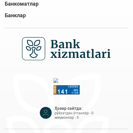
Банкоматлар
Банклар
Ҳозир сайтда:
рўйхатдан ўтганлар - 0
меҳмонлар - 5