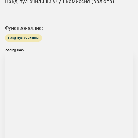
Нақд пул ечилиши учун комиссия (валюта):
-
Функционаллик:
Нақд пул ечилиши
loading map...