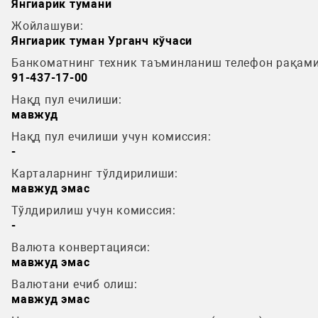
Янгиарик тумани
Жойлашуви:
Янгиарик туман Урганч кўчаси
Банкоматнинг техник таъминланиш телефон рақами
91-437-17-00
Нақд пул ечилиши:
мавжуд
Нақд пул ечилиши учун комиссия:
-
Карталарнинг тўлдирилиши:
мавжуд эмас
Тўлдирилиш учун комиссия:
-
Валюта конвертацияси:
мавжуд эмас
Валютани ечиб олиш:
мавжуд эмас