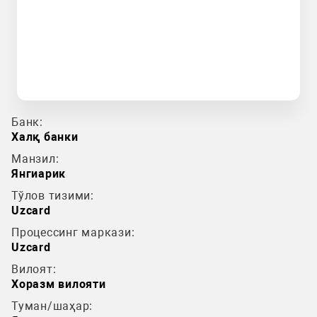
Банк:
Халқ банки
Манзил:
Янгиарик
Тўлов тизими:
Uzcard
Процессинг маркази:
Uzcard
Вилоят:
Хоразм вилояти
Туман/шаҳар: