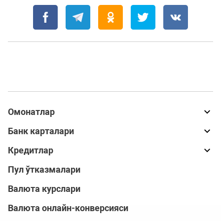
Омонатлар
Банк карталари
Кредитлар
Пул ўтказмалари
Валюта курслари
Валюта онлайн-конверсияси