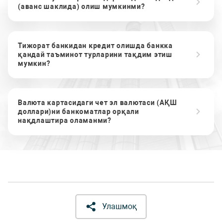
(аванс шаклида) олиш мумкинми?
Тижорат банкидан кредит олишда банкка
қандай таъминот турларини тақдим этиш
мумкин?
Валюта картасидаги чет эл валютаси (АҚШ
доллари)ни банкоматлар орқали
нақдлаштира оламанми?
Улашмоқ