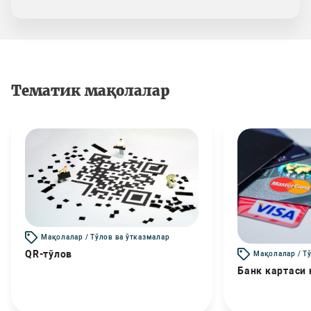
Тематик мақолалар
Мақолалар / Тўлов ва ўтказмалар
QR-тўлов
Мақолалар / Т
Банк картаси