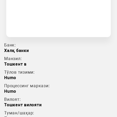
Банк:
Халқ банки
Манзил:
Тошкент в
Тўлов тизими:
Humo
Процессинг маркази:
Humo
Вилоят:
Тошкент вилояти
Туман/шаҳар: