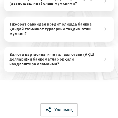
(аванс шаклида) олиш мумкинми?
Тижорат банкидан кредит олишда банкка
қандай таъминот турларини тақдим этиш
мумкин?
Валюта картасидаги чет эл валютаси (АҚШ
доллари)ни банкоматлар орқали
нақдлаштира оламанми?
Улашмоқ