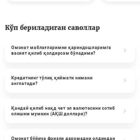
Кўп бериладиган саволлар
Омонат маблағларимни қариндошларимга
васият қилиб қолдирсам бўладими?
Кредитнинг тўлиқ қиймати нимани
англатади?
Қандай қилиб нақд чет эл валютасини сотиб
олишим мумкин (АҚШ доллари)?
Омонат бўйича фоизли даромадни олдиндан