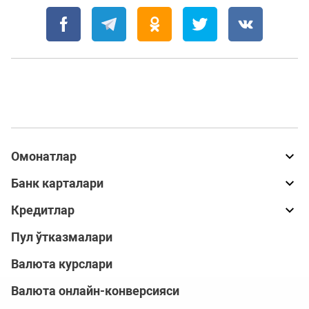
Омонатлар
Банк карталари
Кредитлар
Пул ўтказмалари
Валюта курслари
Валюта онлайн-конверсияси