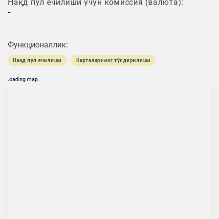
Нақд пул ечилиши учун комиссия (валюта):
-
Функционаллик:
Нақд пул ечилиши
Карталарнинг тўлдирилиши
loading map...