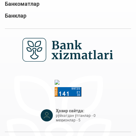
Банкоматлар
Банклар
Ҳозир сайтда:
рўйхатдан ўтганлар - 0
меҳмонлар - 5