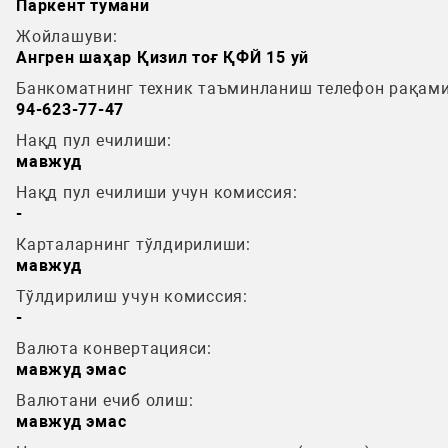
Паркент тумани
Жойлашуви:
Ангрен шаҳар Қизил тоғ ҚФЙ 15 уй
Банкоматнинг техник таъминланиш телефон рақами
94-623-77-47
Нақд пул ечилиши:
мавжуд
Нақд пул ечилиши учун комиссия:
-
Карталарнинг тўлдирилиши:
мавжуд
Тўлдирилиш учун комиссия:
-
Валюта конвертацияси:
мавжуд эмас
Валютани ечиб олиш:
мавжуд эмас