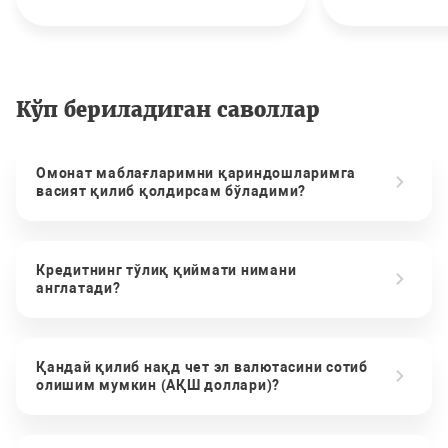
Кўп бериладиган саволлар
Омонат маблағларимни қариндошларимга
васият қилиб қолдирсам бўладими?
Кредитнинг тўлиқ қиймати нимани
англатади?
Қандай қилиб нақд чет эл валютасини сотиб
олишим мумкин (АҚШ доллари)?