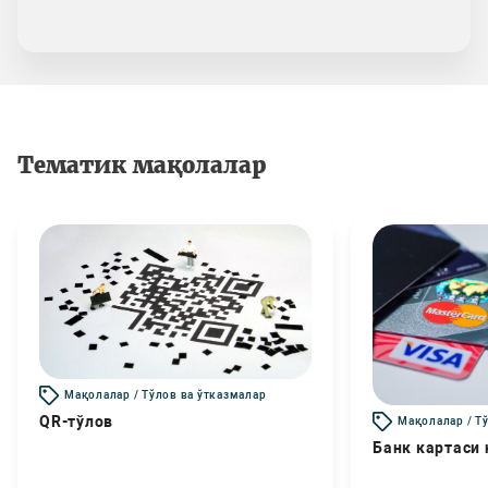
Тематик мақолалар
Мақолалар / Тўлов ва ўтказмалар
QR-тўлов
Мақолалар / Т
Банк картаси