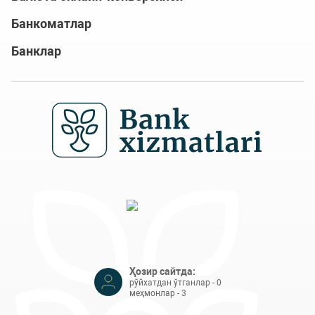
Банкоматлар
Банклар
Ҳозир сайтда:
рўйхатдан ўтганлар - 0
меҳмонлар - 3