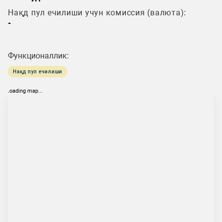
Нақд пул ечилиши учун комиссия (валюта):
-
Функционаллик:
Нақд пул ечилиши
loading map...