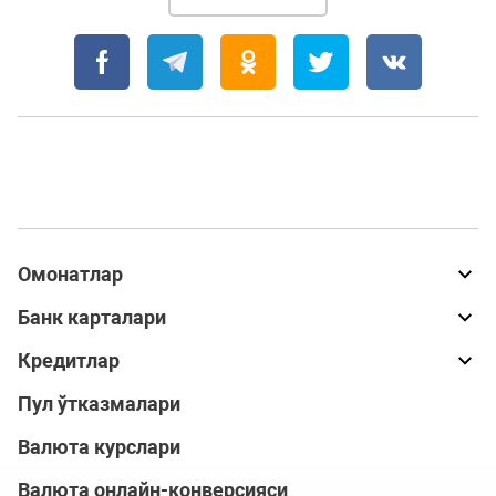
Омонатлар
Банк карталари
Кредитлар
Пул ўтказмалари
Валюта курслари
Валюта онлайн-конверсияси