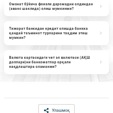
Омонат бўйича фоизли даромадни олдиндан
(аванс шаклида) олиш мумкинми?
Тижорат банкидан кредит олишда банкка
қандай таъминот турларини тақдим этиш
мумкин?
Валюта картасидаги чет эл валютаси (АҚШ
доллари)ни банкоматлар орқали
нақдлаштира оламанми?
Улашмоқ