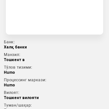
Банк:
Халқ банки
Манзил:
Тошкент в
Тўлов тизими:
Humo
Процессинг маркази:
Humo
Вилоят:
Тошкент вилояти
Туман/шаҳар: