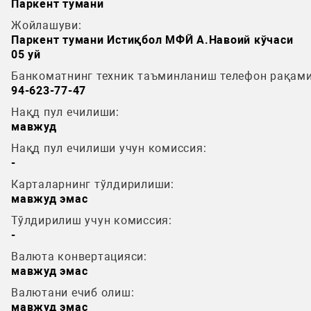
Паркент тумани
Жойлашуви:
Паркент тумани Истиқбол МФЙ А.Навоий кўчаси
05 уй
Банкоматнинг техник таъминланиш телефон рақами
94-623-77-47
Нақд пул ечилиши:
мавжуд
Нақд пул ечилиши учун комиссия:
-
Карталарнинг тўлдирилиши:
мавжуд эмас
Тўлдирилиш учун комиссия:
-
Валюта конвертацияси:
мавжуд эмас
Валютани ечиб олиш:
мавжуд эмас