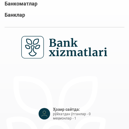
Банкоматлар
Банклар
Ҳозир сайтда:
рўйхатдан ўтганлар - 0
меҳмонлар - 1