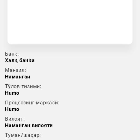
Банк:
Халқ банки
Манзил:
Наманган
Тўлов тизими:
Humo
Процессинг маркази:
Humo
Вилоят:
Наманган вилояти
Туман/шаҳар: