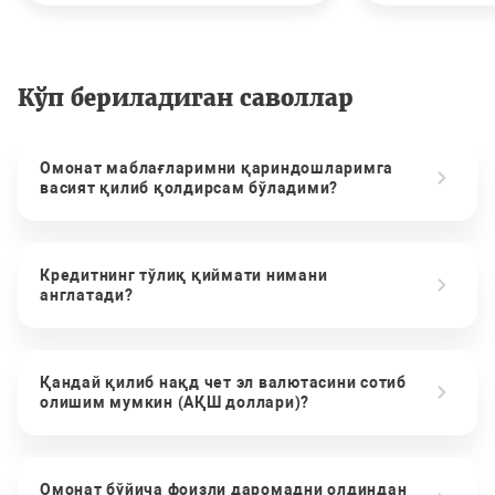
Кўп бериладиган саволлар
Омонат маблағларимни қариндошларимга
васият қилиб қолдирсам бўладими?
Кредитнинг тўлиқ қиймати нимани
англатади?
Қандай қилиб нақд чет эл валютасини сотиб
олишим мумкин (АҚШ доллари)?
Омонат бўйича фоизли даромадни олдиндан