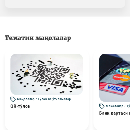
Тематик мақолалар
Мақолалар / Тўлов ва ўтказмалар
QR-тўлов
Мақолалар / Т
Банк картаси