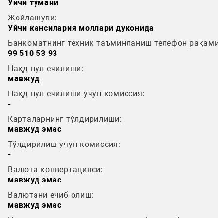
Уйчи тумани
Жойлашуви:
Уйчи кансилария моллари дуконида
Банкоматнинг техник таъминланиш телефон рақами
99 510 53 93
Нақд пул ечилиши:
мавжуд
Нақд пул ечилиши учун комиссия:
-
Карталарнинг тўлдирилиши:
мавжуд эмас
Тўлдирилиш учун комиссия:
-
Валюта конвертацияси:
мавжуд эмас
Валютани ечиб олиш:
мавжуд эмас