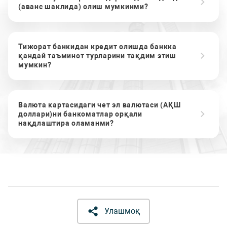
(аванс шаклида) олиш мумкинми?
Тижорат банкидан кредит олишда банкка
қандай таъминот турларини тақдим этиш
мумкин?
Валюта картасидаги чет эл валютаси (АҚШ
доллари)ни банкоматлар орқали
нақдлаштира оламанми?
Улашмоқ