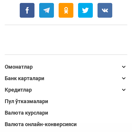
Омонатлар
Банк карталари
Кредитлар
Пул ўтказмалари
Валюта курслари
Валюта онлайн-конверсияси