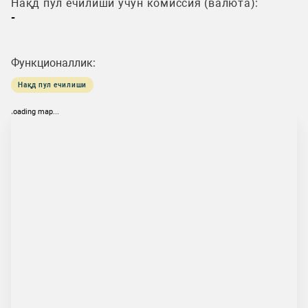
Нақд пул ечилиши учун комиссия (валюта):
-
Функционаллик:
Нақд пул ечилиши
loading map...