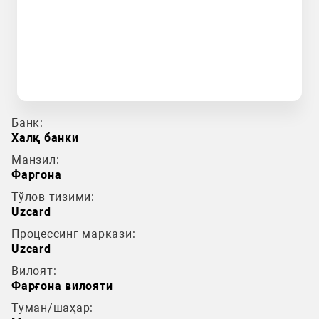
Банк:
Халқ банки
Манзил:
Фаргона
Тўлов тизими:
Uzcard
Процессинг маркази:
Uzcard
Вилоят:
Фарғона вилояти
Туман/шаҳар: