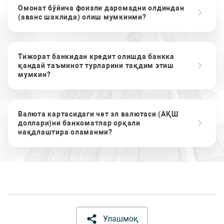
Омонат бўйича фоизли даромадни олдиндан
(аванс шаклида) олиш мумкинми?
Тижорат банкидан кредит олишда банкка
қандай таъминот турларини тақдим этиш
мумкин?
Валюта картасидаги чет эл валютаси (АҚШ
доллари)ни банкоматлар орқали
нақдлаштира оламанми?
Улашмоқ