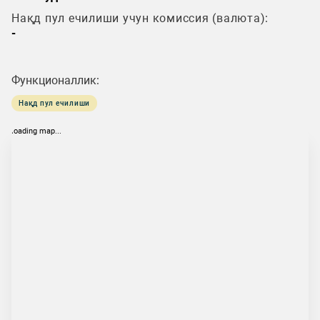
Нақд пул ечилиши учун комиссия (валюта):
-
Функционаллик:
Нақд пул ечилиши
loading map...