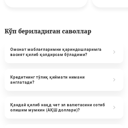
Кўп бериладиган саволлар
Омонат маблағларимни қариндошларимга
васият қилиб қолдирсам бўладими?
Кредитнинг тўлиқ қиймати нимани
англатади?
Қандай қилиб нақд чет эл валютасини сотиб
олишим мумкин (АҚШ доллари)?