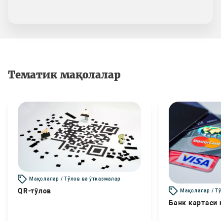
Тематик мақолалар
Мақолалар / Тўлов ва ўтказмалар
QR-тўлов
Мақолалар / Т
Банк картаси