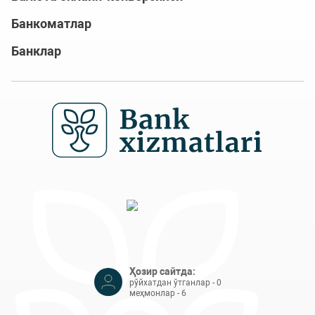
Банкоматлар
Банклар
Ҳозир сайтда:
рўйхатдан ўтганлар - 0
меҳмонлар - 6