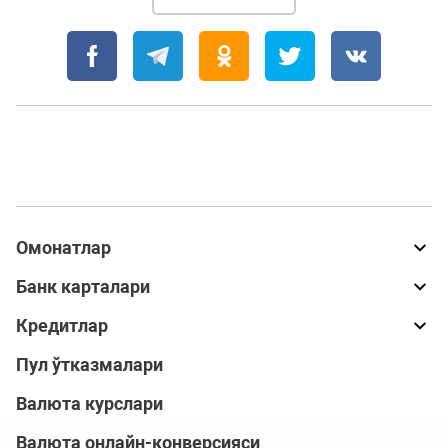
Омонатлар
Банк карталари
Кредитлар
Пул ўтказмалари
Валюта курслари
Валюта онлайн-конверсияси