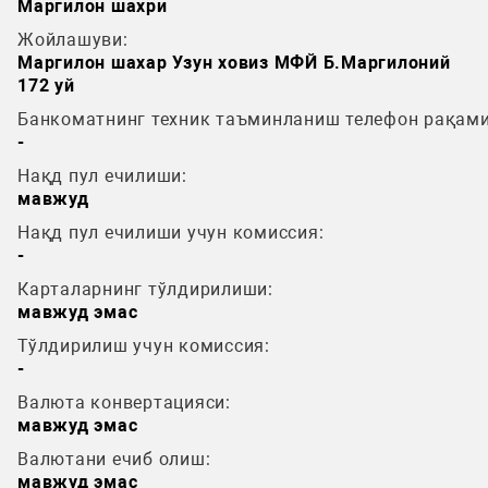
Маргилон шахри
Жойлашуви:
Маргилон шахар Узун ховиз МФЙ Б.Маргилоний
172 уй
Банкоматнинг техник таъминланиш телефон рақами
-
Нақд пул ечилиши:
мавжуд
Нақд пул ечилиши учун комиссия:
-
Карталарнинг тўлдирилиши:
мавжуд эмас
Тўлдирилиш учун комиссия:
-
Валюта конвертацияси:
мавжуд эмас
Валютани ечиб олиш:
мавжуд эмас