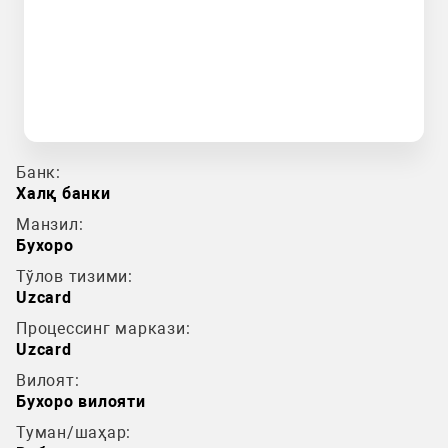
Банк:
Халқ банки
Манзил:
Бухоро
Тўлов тизими:
Uzcard
Процессинг маркази:
Uzcard
Вилоят:
Бухоро вилояти
Туман/шаҳар: