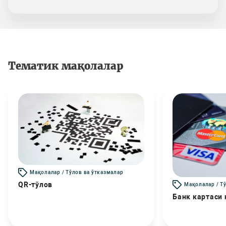
Тематик мақолалар
Мақолалар / Тўлов ва ўтказмалар
QR-тўлов
Мақолалар / Т
Банк картаси