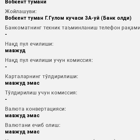
Вобкент тумани
Жойлашуви:
Вобкент туман Г.Гулом кучаси 3А-уй (Банк олди)
Банкоматнинг техник таъминланиш телефон рақами
-
Нақд пул ечилиши:
мавжуд
Нақд пул ечилиши учун комиссия:
-
Карталарнинг тўлдирилиши:
мавжуд эмас
Тўлдирилиш учун комиссия:
-
Валюта конвертацияси:
мавжуд эмас
Валютани ечиб олиш:
мавжуд эмас