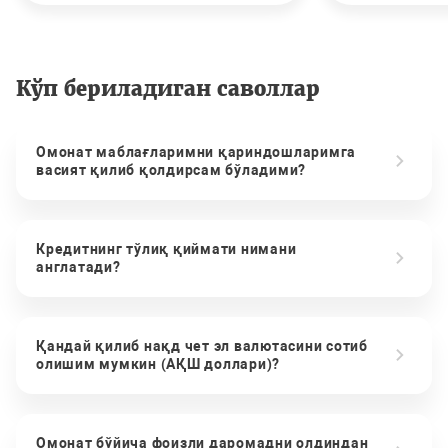
Кўп бериладиган саволлар
Омонат маблағларимни қариндошларимга
васият қилиб қолдирсам бўладими?
Кредитнинг тўлиқ қиймати нимани
англатади?
Қандай қилиб нақд чет эл валютасини сотиб
олишим мумкин (АҚШ доллари)?
Омонат бўйича фоизли даромадни олдиндан