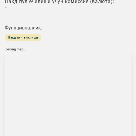
Нақд пул ечилиши учун комиссия (валюта):
-
Функционаллик:
Нақд пул ечилиши
loading map...