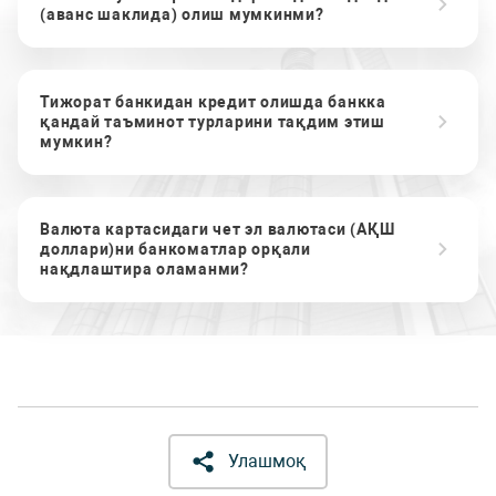
(аванс шаклида) олиш мумкинми?
Тижорат банкидан кредит олишда банкка
қандай таъминот турларини тақдим этиш
мумкин?
Валюта картасидаги чет эл валютаси (АҚШ
доллари)ни банкоматлар орқали
нақдлаштира оламанми?
Улашмоқ