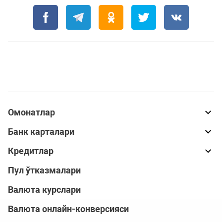
Омонатлар
Банк карталари
Кредитлар
Пул ўтказмалари
Валюта курслари
Валюта онлайн-конверсияси