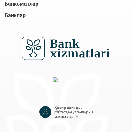
Банкоматлар
Банклар
Ҳозир сайтда:
рўйхатдан ўтганлар - 0
меҳмонлар - 4