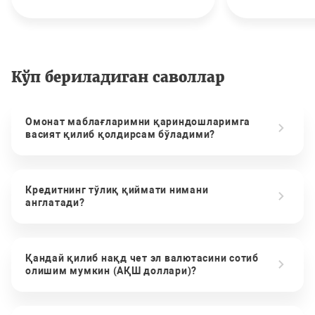
Кўп бериладиган саволлар
Омонат маблағларимни қариндошларимга
васият қилиб қолдирсам бўладими?
Кредитнинг тўлиқ қиймати нимани
англатади?
Қандай қилиб нақд чет эл валютасини сотиб
олишим мумкин (АҚШ доллари)?