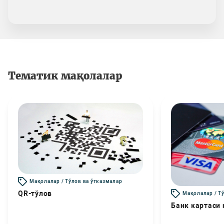
Тематик мақолалар
Мақолалар / Тўлов ва ўтказмалар
QR-тўлов
Мақолалар / Т
Банк картаси