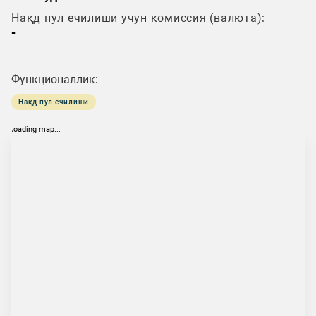
Нақд пул ечилиши учун комиссия (валюта):
-
Функционаллик:
Нақд пул ечилиши
loading map...