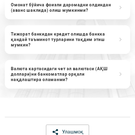
Омонат бўйича фоизли даромадни олдиндан
(аванс шаклида) олиш мумкинми?
Тижорат банкидан кредит олишда банкка
қандай таъминот турларини тақдим этиш
мумкин?
Валюта картасидаги чет эл валютаси (АҚШ
доллари)ни банкоматлар орқали
нақдлаштира оламанми?
Улашмоқ