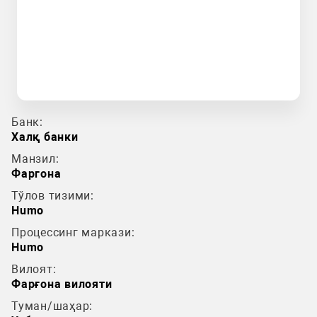
Банк:
Халқ банки
Манзил:
Фаргона
Тўлов тизими:
Humo
Процессинг маркази:
Humo
Вилоят:
Фарғона вилояти
Туман/шаҳар: