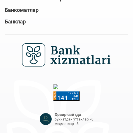
Банкоматлар
Банклар
Ҳозир сайтда:
рўйхатдан ўтганлар - 0
меҳмонлар - 8