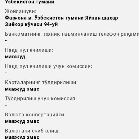
Узбекистон тумани
Жойлашуви:
Фарғона в. Ўзбекистон тумани Яйпан шахар
Зиёкор кўчаси 94-уй
Банкоматнинг техник таъминланиш телефон рақами
-
Нақд пул ечилиши:
мавжуд
Нақд пул ечилиши учун комиссия:
-
Карталарнинг тўлдирилиши:
мавжуд эмас
Тўлдирилиш учун комиссия:
-
Валюта конвертацияси:
мавжуд эмас
Валютани ечиб олиш:
мавжуд эмас