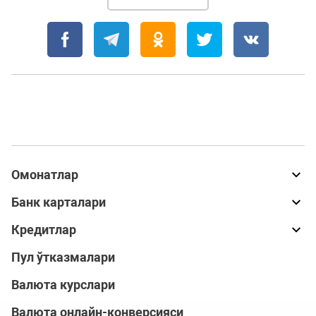
Омонатлар
Банк карталари
Кредитлар
Пул ўтказмалари
Валюта курслари
Валюта онлайн-конверсияси