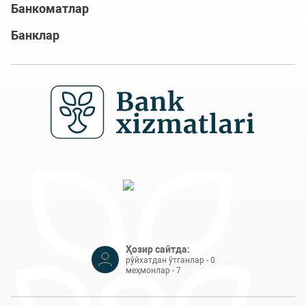
Банкоматлар
Банклар
Ҳозир сайтда:
рўйхатдан ўтганлар - 0
меҳмонлар - 7