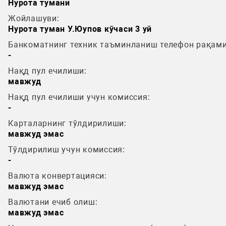
Нурота тумани
Жойлашуви:
Нурота туман У.Юупов кўчаси 3 уй
Банкоматнинг техник таъминланиш телефон рақами
-
Нақд пул ечилиши:
мавжуд
Нақд пул ечилиши учун комиссия:
-
Карталарнинг тўлдирилиши:
мавжуд эмас
Тўлдирилиш учун комиссия:
-
Валюта конвертацияси:
мавжуд эмас
Валютани ечиб олиш:
мавжуд эмас