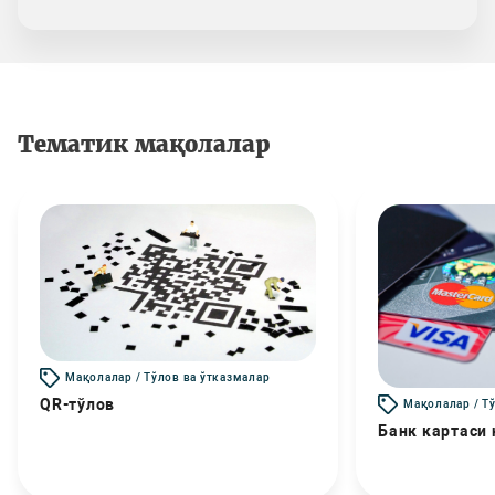
Тематик мақолалар
Мақолалар / Тўлов ва ўтказмалар
QR-тўлов
Мақолалар / Т
Банк картаси