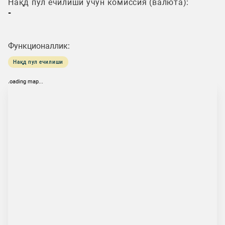
Нақд пул ечилиши учун комиссия (валюта):
-
Функционаллик:
Нақд пул ечилиши
loading map...