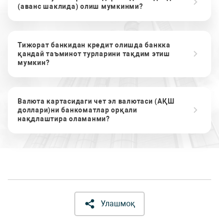
(аванс шаклида) олиш мумкинми?
Тижорат банкидан кредит олишда банкка
қандай таъминот турларини тақдим этиш
мумкин?
Валюта картасидаги чет эл валютаси (АҚШ
доллари)ни банкоматлар орқали
нақдлаштира оламанми?
Улашмоқ