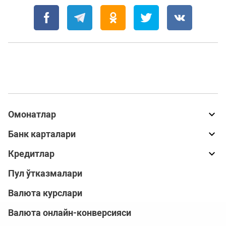
Омонатлар
Банк карталари
Кредитлар
Пул ўтказмалари
Валюта курслари
Валюта онлайн-конверсияси