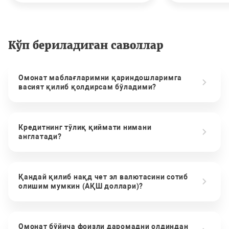
Кўп бериладиган саволлар
Омонат маблағларимни қариндошларимга
васият қилиб қолдирсам бўладими?
Кредитнинг тўлиқ қиймати нимани
англатади?
Қандай қилиб нақд чет эл валютасини сотиб
олишим мумкин (АҚШ доллари)?
Омонат бўйича фоизли даромадни олдиндан