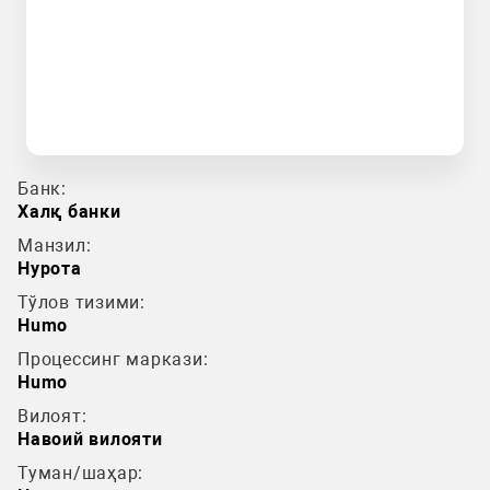
Банк:
Халқ банки
Манзил:
Нурота
Тўлов тизими:
Humo
Процессинг маркази:
Humo
Вилоят:
Навоий вилояти
Туман/шаҳар: