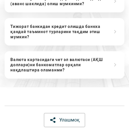
(аванс шаклида) олиш мумкинми?
Тижорат банкидан кредит олишда банкка
қандай таъминот турларини тақдим этиш
мумкин?
Валюта картасидаги чет эл валютаси (АҚШ
доллари)ни банкоматлар орқали
нақдлаштира оламанми?
Улашмоқ