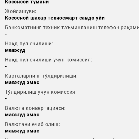
Косонсой тумани
Жойлашуви:
Кососной шахар техносмарт савдо уйи
Банкоматнинг техник таъминланиш телефон рақами
-
Нақд пул ечилиши:
мавжуд
Нақд пул ечилиши учун комиссия:
-
Карталарнинг тўлдирилиши:
мавжуд эмас
Тўлдирилиш учун комиссия:
-
Валюта конвертацияси:
мавжуд эмас
Валютани ечиб олиш:
мавжуд эмас