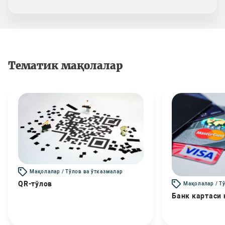
Тематик мақолалар
Мақолалар / Тўлов ва ўтказмалар
QR-тўлов
Мақолалар / Т
Банк картаси