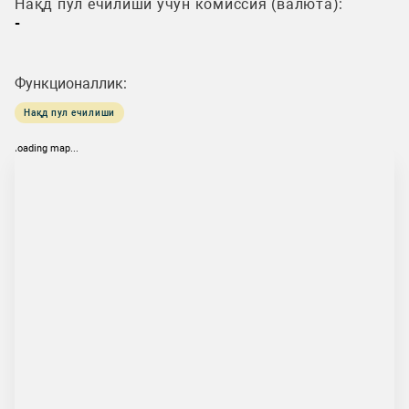
Нақд пул ечилиши учун комиссия (валюта):
-
Функционаллик:
Нақд пул ечилиши
loading map...