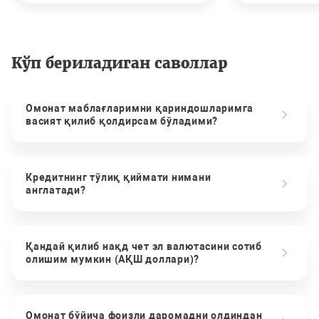
Кўп бериладиган саволлар
Омонат маблағларимни қариндошларимга
васият қилиб қолдирсам бўладими?
Кредитнинг тўлиқ қиймати нимани
англатади?
Қандай қилиб нақд чет эл валютасини сотиб
олишим мумкин (АҚШ доллари)?
Омонат бўйича фоизли даромадни олдиндан