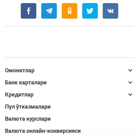
Омонатлар
Банк карталари
Кредитлар
Пул ўтказмалари
Валюта курслари
Валюта онлайн-конверсияси