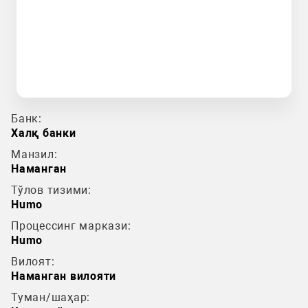
Банк:
Халқ банки
Манзил:
Наманган
Тўлов тизими:
Humo
Процессинг маркази:
Humo
Вилоят:
Наманган вилояти
Туман/шаҳар: