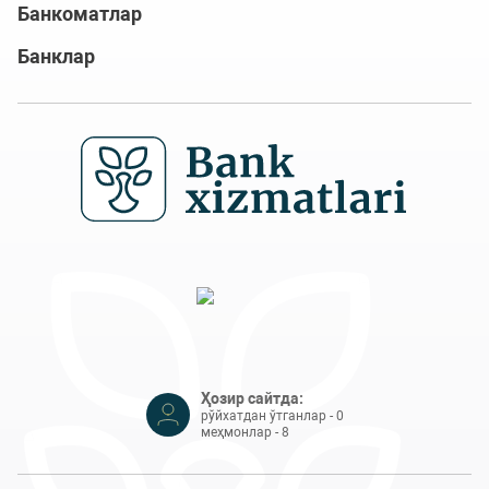
Банкоматлар
Банклар
Ҳозир сайтда:
рўйхатдан ўтганлар - 0
меҳмонлар - 8