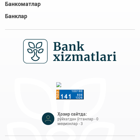
Банкоматлар
Банклар
Ҳозир сайтда:
рўйхатдан ўтганлар - 0
меҳмонлар - 3