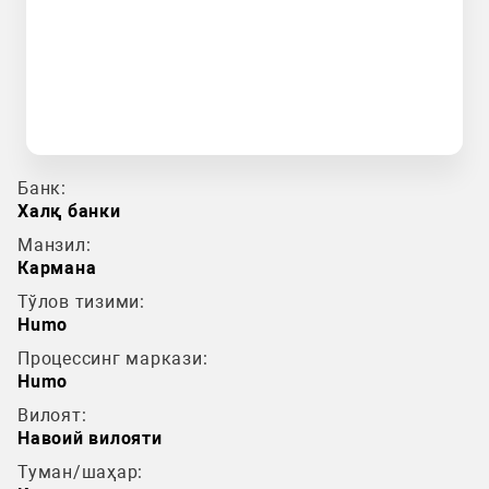
Банк:
Халқ банки
Манзил:
Кармана
Тўлов тизими:
Humo
Процессинг маркази:
Humo
Вилоят:
Навоий вилояти
Туман/шаҳар: