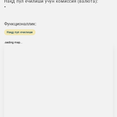
Нақд пул ечилиши учун комиссия (валюта):
-
Функционаллик:
Нақд пул ечилиши
loading map...