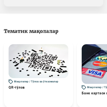
Тематик мақолалар
Мақолалар / Тўлов ва ўтказмалар
QR-тўлов
Мақолалар / Т
Банк картаси