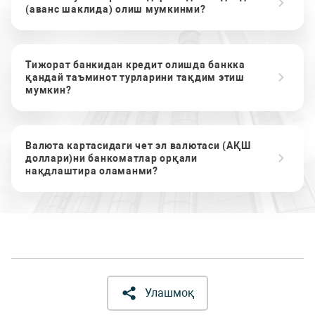
(аванс шаклида) олиш мумкинми?
Тижорат банкидан кредит олишда банкка
қандай таъминот турларини тақдим этиш
мумкин?
Валюта картасидаги чет эл валютаси (АҚШ
доллари)ни банкоматлар орқали
нақдлаштира оламанми?
Улашмоқ