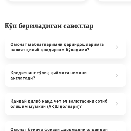
Кўп бериладиган саволлар
Омонат маблағларимни қариндошларимга
васият қилиб қолдирсам бўладими?
Кредитнинг тўлиқ қиймати нимани
англатади?
Қандай қилиб нақд чет эл валютасини сотиб
олишим мумкин (АҚШ доллари)?
Омонат бўйича фоизли даромадни олдиндан