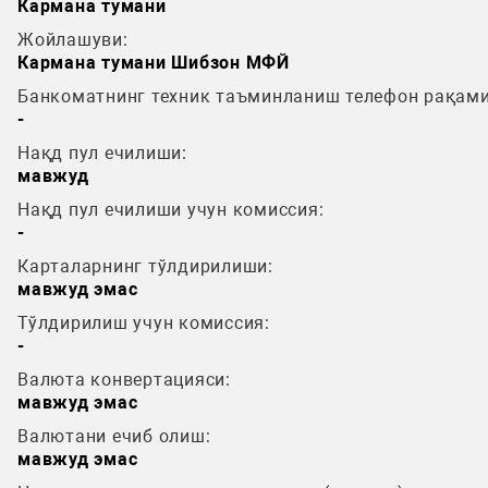
Кармана тумани
Жойлашуви:
Кармана тумани Шибзон МФЙ
Банкоматнинг техник таъминланиш телефон рақами
-
Нақд пул ечилиши:
мавжуд
Нақд пул ечилиши учун комиссия:
-
Карталарнинг тўлдирилиши:
мавжуд эмас
Тўлдирилиш учун комиссия:
-
Валюта конвертацияси:
мавжуд эмас
Валютани ечиб олиш:
мавжуд эмас