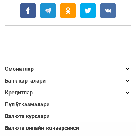
Омонатлар
Банк карталари
Кредитлар
Пул ўтказмалари
Валюта курслари
Валюта онлайн-конверсияси