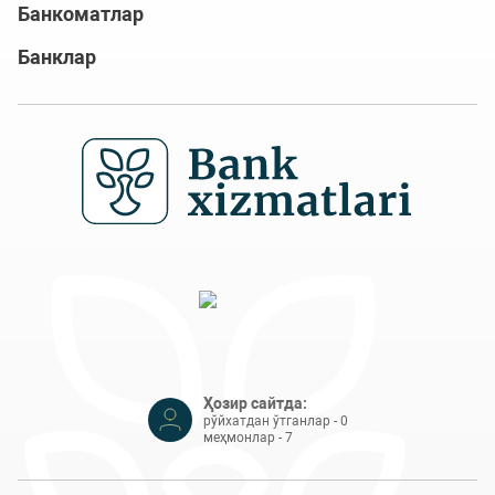
Банкоматлар
Банклар
Ҳозир сайтда:
рўйхатдан ўтганлар - 0
меҳмонлар - 7