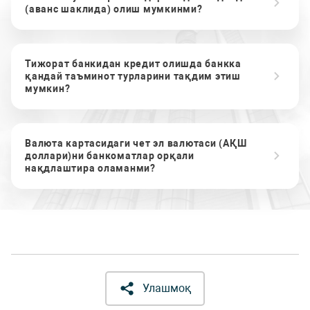
(аванс шаклида) олиш мумкинми?
Тижорат банкидан кредит олишда банкка
қандай таъминот турларини тақдим этиш
мумкин?
Валюта картасидаги чет эл валютаси (АҚШ
доллари)ни банкоматлар орқали
нақдлаштира оламанми?
Улашмоқ