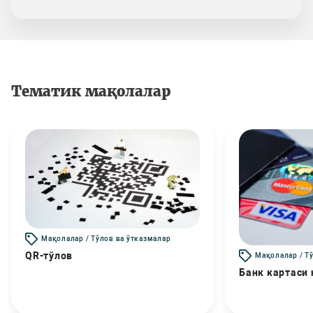
Тематик мақолалар
Мақолалар / Тўлов ва ўтказмалар
QR-тўлов
Мақолалар / Т
Банк картаси