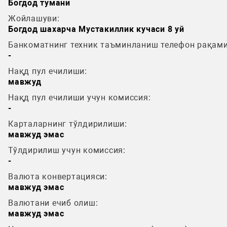
Богдод тумани
Жойлашуви:
Богдод шахарча Мустакиллик кучаси 8 уй
Банкоматнинг техник таъминланиш телефон рақами
-
Нақд пул ечилиши:
мавжуд
Нақд пул ечилиши учун комиссия:
-
Карталарнинг тўлдирилиши:
мавжуд эмас
Тўлдирилиш учун комиссия:
-
Валюта конвертацияси:
мавжуд эмас
Валютани ечиб олиш:
мавжуд эмас