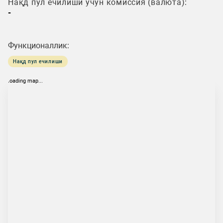
Нақд пул ечилиши учун комиссия (валюта):
-
Функционаллик:
Нақд пул ечилиши
loading map...