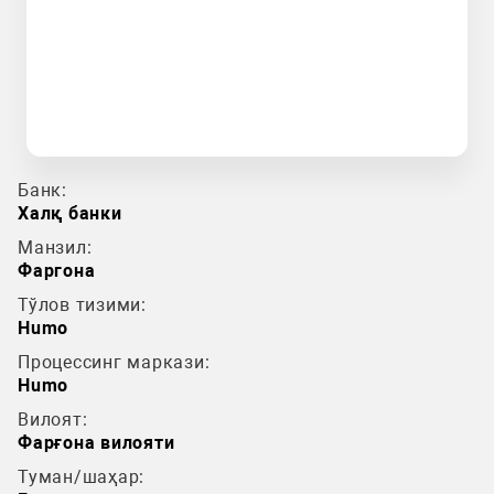
Банк:
Халқ банки
Манзил:
Фаргона
Тўлов тизими:
Humo
Процессинг маркази:
Humo
Вилоят:
Фарғона вилояти
Туман/шаҳар: