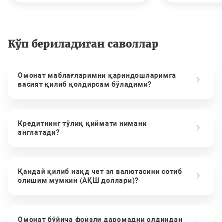
Кўп бериладиган саволлар
Омонат маблағларимни қариндошларимга
васият қилиб қолдирсам бўладими?
Кредитнинг тўлиқ қиймати нимани
англатади?
Қандай қилиб нақд чет эл валютасини сотиб
олишим мумкин (АҚШ доллари)?
Омонат бўйича фоизли даромадни олдиндан