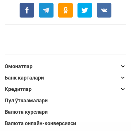
Омонатлар
Банк карталари
Кредитлар
Пул ўтказмалари
Валюта курслари
Валюта онлайн-конверсияси