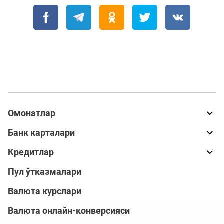
Омонатлар
Банк карталари
Кредитлар
Пул ўтказмалари
Валюта курслари
Валюта онлайн-конверсияси