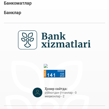
Банкоматлар
Банклар
Ҳозир сайтда:
рўйхатдан ўтганлар - 0
меҳмонлар - 2