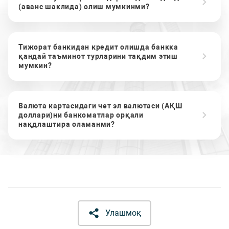
(аванс шаклида) олиш мумкинми?
Тижорат банкидан кредит олишда банкка
қандай таъминот турларини тақдим этиш
мумкин?
Валюта картасидаги чет эл валютаси (АҚШ
доллари)ни банкоматлар орқали
нақдлаштира оламанми?
Улашмоқ