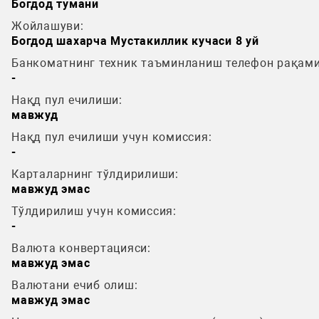
Богдод тумани
Жойлашуви:
Богдод шахарча Мустакиллик кучаси 8 уй
Банкоматнинг техник таъминланиш телефон рақами
-
Нақд пул ечилиши:
мавжуд
Нақд пул ечилиши учун комиссия:
-
Карталарнинг тўлдирилиши:
мавжуд эмас
Тўлдирилиш учун комиссия:
-
Валюта конвертацияси:
мавжуд эмас
Валютани ечиб олиш:
мавжуд эмас