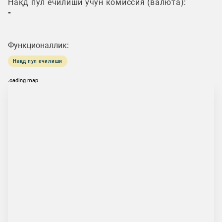
Нақд пул ечилиши учун комиссия (валюта):
-
Функционаллик:
Нақд пул ечилиши
loading map...