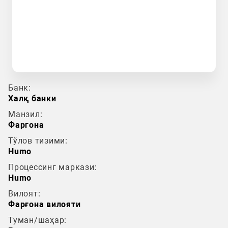
Банк:
Халқ банки
Манзил:
Фаргона
Тўлов тизими:
Humo
Процессинг маркази:
Humo
Вилоят:
Фарғона вилояти
Туман/шаҳар: