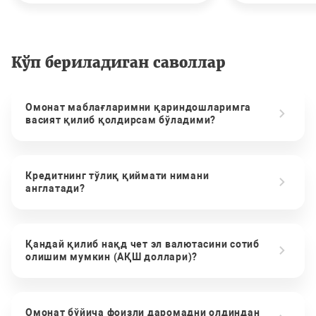
Кўп бериладиган саволлар
Омонат маблағларимни қариндошларимга
васият қилиб қолдирсам бўладими?
Кредитнинг тўлиқ қиймати нимани
англатади?
Қандай қилиб нақд чет эл валютасини сотиб
олишим мумкин (АҚШ доллари)?
Омонат бўйича фоизли даромадни олдиндан