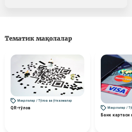
Тематик мақолалар
Мақолалар / Тўлов ва ўтказмалар
QR-тўлов
Мақолалар / Т
Банк картаси