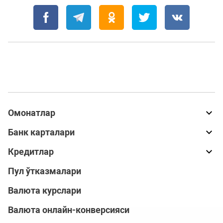
Омонатлар
Банк карталари
Кредитлар
Пул ўтказмалари
Валюта курслари
Валюта онлайн-конверсияси