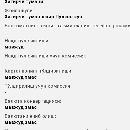
Хатирчи тумани
Жойлашуви:
Хатирчи туман шоир Пулкон куч
Банкоматнинг техник таъминланиш телефон рақами
-
Нақд пул ечилиши:
мавжуд
Нақд пул ечилиши учун комиссия:
-
Карталарнинг тўлдирилиши:
мавжуд эмас
Тўлдирилиш учун комиссия:
-
Валюта конвертацияси:
мавжуд эмас
Валютани ечиб олиш:
мавжуд эмас