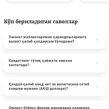
Кўп бериладиган саволлар
Омонат маблағларимни қариндошларимга
васият қилиб қолдирсам бўладими?
Кредитнинг тўлиқ қиймати нимани
англатади?
Қандай қилиб нақд чет эл валютасини сотиб
олишим мумкин (АҚШ доллари)?
Омонат бўйича фоизли даромадни олдиндан