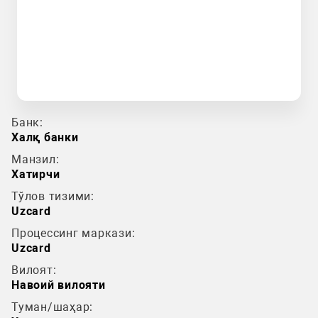
Банк:
Халқ банки
Манзил:
Хатирчи
Тўлов тизими:
Uzcard
Процессинг маркази:
Uzcard
Вилоят:
Навоий вилояти
Туман/шаҳар: