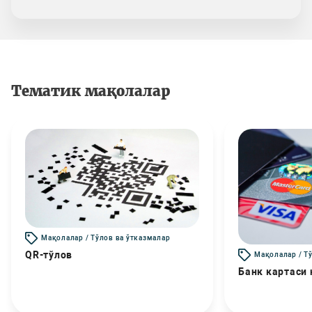
Тематик мақолалар
Мақолалар / Тўлов ва ўтказмалар
QR-тўлов
Мақолалар / Т
Банк картаси