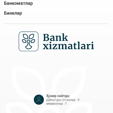
Банкоматлар
Банклар
Ҳозир сайтда:
рўйхатдан ўтганлар - 0
меҳмонлар - 7