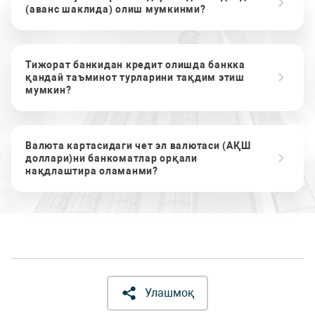
(аванс шаклида) олиш мумкинми?
Тижорат банкидан кредит олишда банкка
қандай таъминот турларини тақдим этиш
мумкин?
Валюта картасидаги чет эл валютаси (АҚШ
доллари)ни банкоматлар орқали
нақдлаштира оламанми?
Улашмоқ