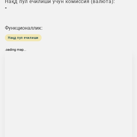
Нақд пул ечилиши учун комиссия (валюта):
-
Функционаллик:
Нақд пул ечилиши
loading map...