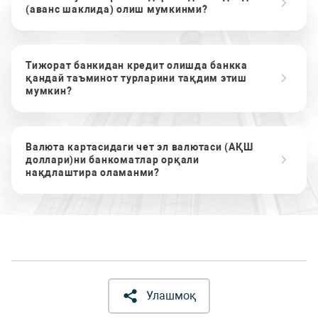
(аванс шаклида) олиш мумкинми?
Тижорат банкидан кредит олишда банкка
қандай таъминот турларини тақдим этиш
мумкин?
Валюта картасидаги чет эл валютаси (АҚШ
доллари)ни банкоматлар орқали
нақдлаштира оламанми?
Улашмоқ