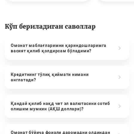
Кўп бериладиган саволлар
Омонат маблағларимни қариндошларимга
васият қилиб қолдирсам бўладими?
Кредитнинг тўлиқ қиймати нимани
англатади?
Қандай қилиб нақд чет эл валютасини сотиб
олишим мумкин (АҚШ доллари)?
Омонат бўйича фоизли даромадни олдиндан