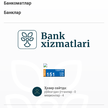
Банкоматлар
Банклар
Ҳозир сайтда:
рўйхатдан ўтганлар - 0
меҳмонлар - 4