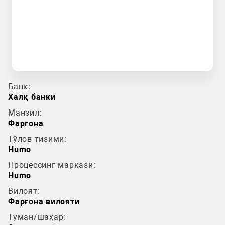
Банк:
Халқ банки
Манзил:
Фаргона
Тўлов тизими:
Humo
Процессинг маркази:
Humo
Вилоят:
Фарғона вилояти
Туман/шаҳар: