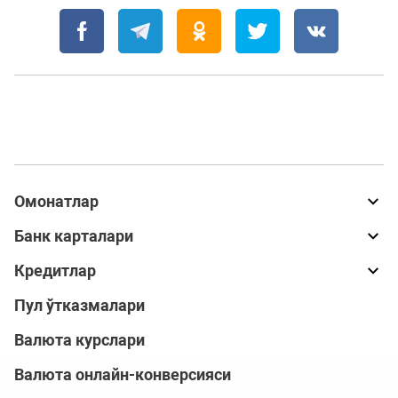
Омонатлар
Банк карталари
Кредитлар
Пул ўтказмалари
Валюта курслари
Валюта онлайн-конверсияси