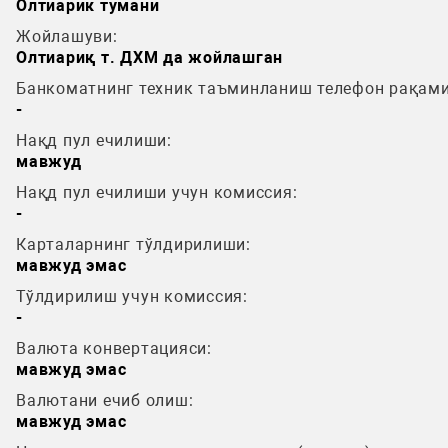
Олтиарик тумани
Жойлашуви:
Олтиариқ т. ДХМ да жойлашган
Банкоматнинг техник таъминланиш телефон рақами
-
Нақд пул ечилиши:
мавжуд
Нақд пул ечилиши учун комиссия:
-
Карталарнинг тўлдирилиши:
мавжуд эмас
Тўлдирилиш учун комиссия:
-
Валюта конвертацияси:
мавжуд эмас
Валютани ечиб олиш:
мавжуд эмас