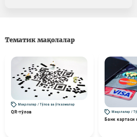
Тематик мақолалар
Мақолалар / Тўлов ва ўтказмалар
QR-тўлов
Мақолалар / Т
Банк картаси