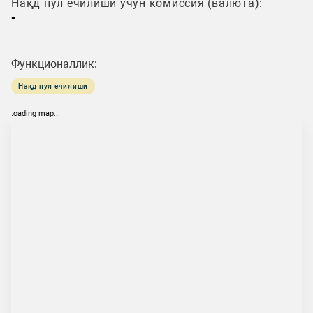
Нақд пул ечилиши учун комиссия (валюта):
-
Функционаллик:
Нақд пул ечилиши
loading map...