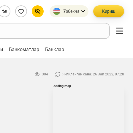
Ўзбекча
Кириш
си
Банкоматлар
Банклар
304
Янгиланган сана: 26 Jan 2022, 07:28
loading map...