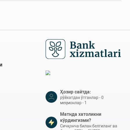
и
Ҳозир сайтда:
рўйхатдан ўтганлар - 0
меҳмонлар - 1
Матнда хатоликни
кўрдингизми?
Сичқонча билан белгиланг ва