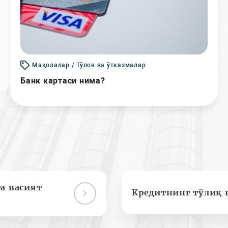
Мақолалар / Тўлов ва ўтказмалар
Банк картаси нима?
а васият
Кредитнинг тўлиқ 