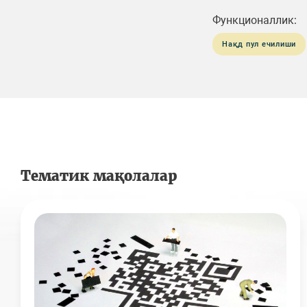
Функционаллик:
Нақд пул ечилиши
Тематик мақолалар