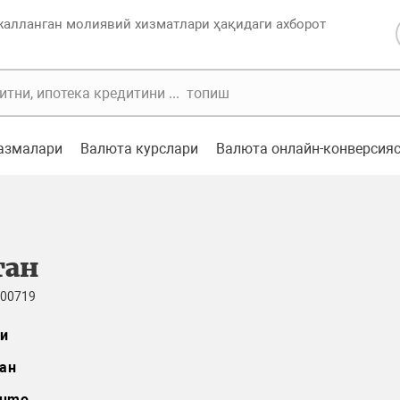
жалланган молиявий хизматлари ҳақидаги ахборот
казмалари
Валюта курслари
Валюта онлайн-конверсия
ган
 00719
и
ан
umo