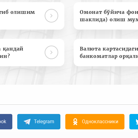
отиб олишим
Омонат бўйича фои
шаклида) олиш му
а қандай
Валюта картасидаги
ин?
банкоматлар орқал
ook
Telegram
Одноклассники