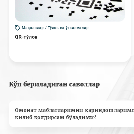
Мақолалар / Тўлов ва ўтказмалар
QR-тўлов
Кўп бериладиган саволлар
Омонат маблағларимни қариндошларимг
қилиб қолдирсам бўладими?