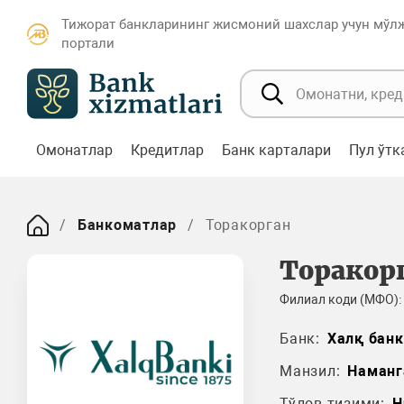
Тижорат банкларининг жисмоний шахслар учун мўл
портали
Омонатлар
Кредитлар
Банк карталари
Пул ўт
Банкоматлар
Торакорган
Торакор
Филиал коди (МФО):
Банк:
Халқ банк
Манзил:
Наманг
Тўлов тизими:
H