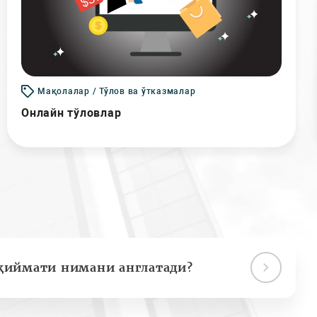
Мақолалар / Тўлов ва ўтказмалар
Онлайн тўловлар
қиймати нимани англатади?