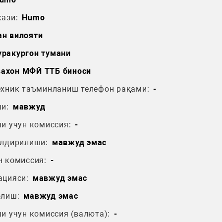
ази:
Humo
ан вилояти
уракургон тумани
вахон МФЙ ТТБ биноси
ехник таъминланиш телефон рақами:
-
и:
мавжуд
и учун комиссия:
-
ўлдирилиши:
мавжуд эмас
н комиссия:
-
ацияси:
мавжуд эмас
олиш:
мавжуд эмас
и учун комиссия (валюта):
-