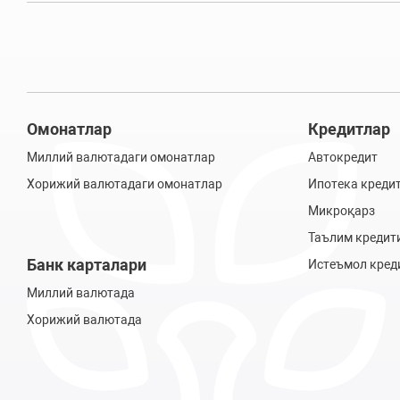
Омонатлар
Кредитлар
Миллий валютадаги омонатлар
Автокредит
Хорижий валютадаги омонатлар
Ипотека креди
Микроқарз
Таълим кредит
Банк карталари
Истеъмол кред
Миллий валютада
Хорижий валютада