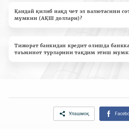
Қандай қилиб нақд чет эл валютасини с
мумкин (АҚШ доллари)?
Тижорат банкидан кредит олишда банкк
таъминот турларини тақдим этиш мумк
Улашмоқ
Faceb