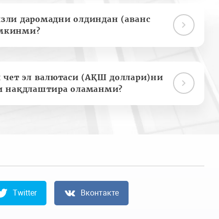
зли даромадни олдиндан (аванс
мкинми?
 чет эл валютаси (АҚШ доллари)ни
и нақдлаштира оламанми?
Twitter
Вконтакте