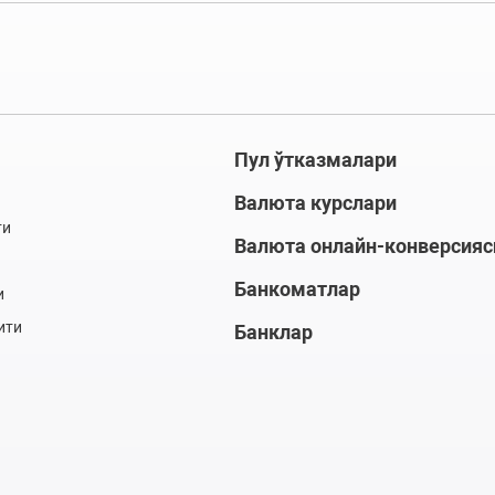
Пул ўтказмалари
Валюта курслари
ти
Валюта онлайн-конверсияс
Банкоматлар
и
ити
Банклар