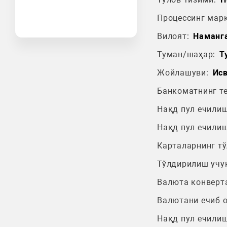
Процессинг марк
Вилоят:
Наманг
Туман/шаҳар:
Т
Жойлашуви:
Ис
Банкоматнинг т
Нақд пул ечилиш
Нақд пул ечилиш
Карталарнинг т
Тўлдирилиш учу
Валюта конверт
Валютани ечиб 
Нақд пул ечилиш