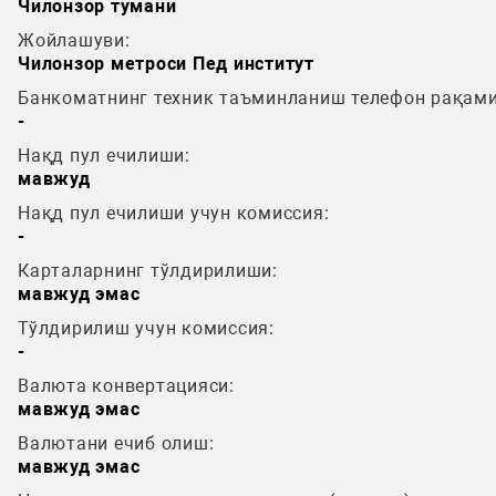
Чилонзор тумани
Жойлашуви:
Чилонзор метроси Пед институт
Банкоматнинг техник таъминланиш телефон рақами
-
Нақд пул ечилиши:
мавжуд
Нақд пул ечилиши учун комиссия:
-
Карталарнинг тўлдирилиши:
мавжуд эмас
Тўлдирилиш учун комиссия:
-
Валюта конвертацияси:
мавжуд эмас
Валютани ечиб олиш:
мавжуд эмас