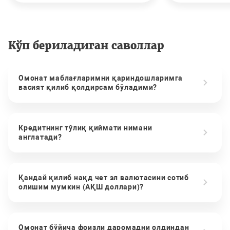
Кўп бериладиган саволлар
Омонат маблағларимни қариндошларимга
васият қилиб қолдирсам бўладими?
Кредитнинг тўлиқ қиймати нимани
англатади?
Қандай қилиб нақд чет эл валютасини сотиб
олишим мумкин (АҚШ доллари)?
Омонат бўйича фоизли даромадни олдиндан