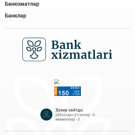
Банкоматлар
Банклар
Ҳозир сайтда:
рўйхатдан ўтганлар - 0
меҳмонлар - 3