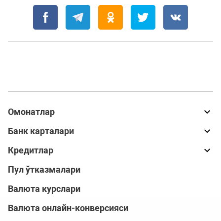
Омонатлар
Банк карталари
Кредитлар
Пул ўтказмалари
Валюта курслари
Валюта онлайн-конверсияси