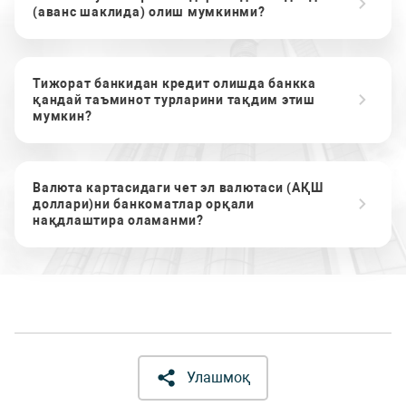
(аванс шаклида) олиш мумкинми?
Тижорат банкидан кредит олишда банкка
қандай таъминот турларини тақдим этиш
мумкин?
Валюта картасидаги чет эл валютаси (АҚШ
доллари)ни банкоматлар орқали
нақдлаштира оламанми?
Улашмоқ