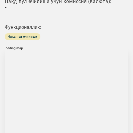
Нақд пул ечилиши учун комиссия (валюта):
-
Функционаллик:
Нақд пул ечилиши
loading map...