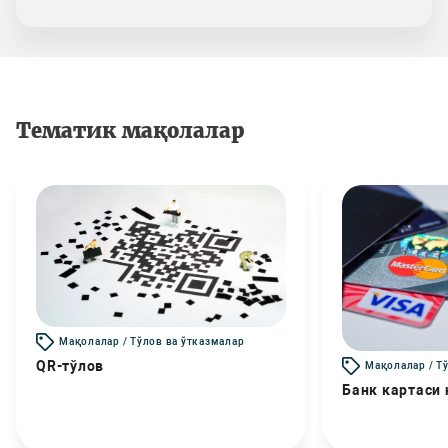
Тематик мақолалар
Мақолалар / Тўлов ва ўтказмалар
QR-тўлов
Мақолалар / Т
Банк картаси