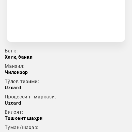
Банк:
Халқ банки
Манзил:
Чилонзор
Тўлов тизими:
Uzcard
Процессинг маркази:
Uzcard
Вилоят:
Тошкент шаҳри
Туман/шаҳар: