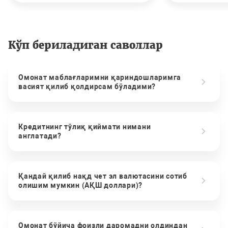
Кўп бериладиган саволлар
Омонат маблағларимни қариндошларимга
васият қилиб қолдирсам бўладими?
Кредитнинг тўлиқ қиймати нимани
англатади?
Қандай қилиб нақд чет эл валютасини сотиб
олишим мумкин (АҚШ доллари)?
Омонат бўйича фоизли даромадни олдиндан