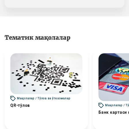
Тематик мақолалар
Мақолалар / Тўлов ва ўтказмалар
QR-тўлов
Мақолалар / Т
Банк картаси