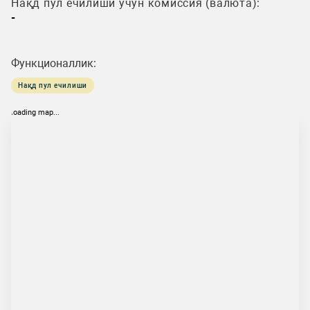
Нақд пул ечилиши учун комиссия (валюта):
-
Функционаллик:
Нақд пул ечилиши
loading map...