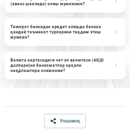
(аванс шаклида) олиш мумкинми?
Тижорат банкидан кредит олишда банкка
қандай таъминот турларини тақдим этиш
мумкин?
Валюта картасидаги чет эл валютаси (АҚШ
доллари)ни банкоматлар орқали
нақдлаштира оламанми?
Улашмоқ