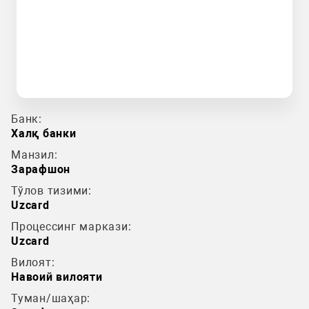
Банк:
Халқ банки
Манзил:
Зарафшон
Тўлов тизими:
Uzcard
Процессинг маркази:
Uzcard
Вилоят:
Навоий вилояти
Туман/шаҳар: