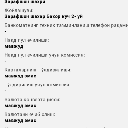
Зарафшон шахри
Жойлашуви:
Зарафшон шахар Бахор куч 2- уй
Банкоматнинг техник таъминланиш телефон рақами
-
Нақд пул ечилиши:
мавжуд
Нақд пул ечилиши учун комиссия:
-
Карталарнинг тўлдирилиши:
мавжуд эмас
Тўлдирилиш учун комиссия:
-
Валюта конвертацияси:
мавжуд эмас
Валютани ечиб олиш:
мавжуд эмас