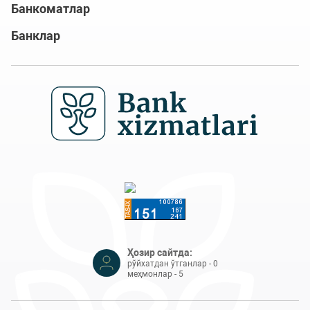
Банкоматлар
Банклар
Ҳозир сайтда:
рўйхатдан ўтганлар - 0
меҳмонлар - 5