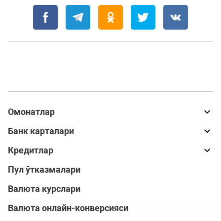
Омонатлар
Банк карталари
Кредитлар
Пул ўтказмалари
Валюта курслари
Валюта онлайн-конверсияси