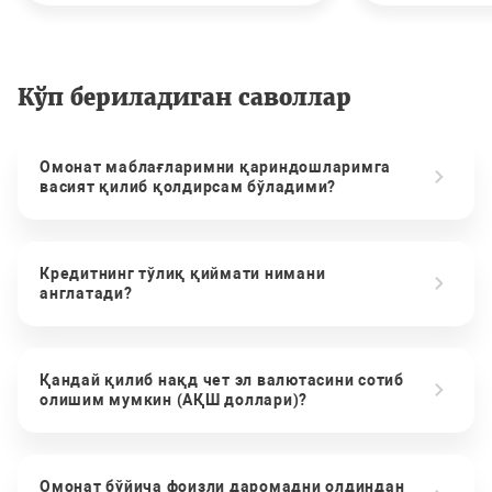
Кўп бериладиган саволлар
Омонат маблағларимни қариндошларимга
васият қилиб қолдирсам бўладими?
Кредитнинг тўлиқ қиймати нимани
англатади?
Қандай қилиб нақд чет эл валютасини сотиб
олишим мумкин (АҚШ доллари)?
Омонат бўйича фоизли даромадни олдиндан