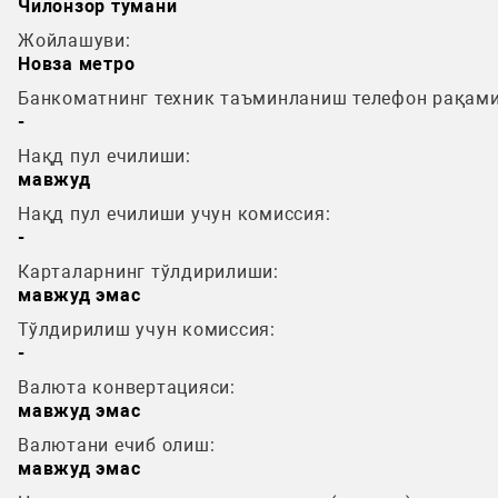
Чилонзор тумани
Жойлашуви:
Новза метро
Банкоматнинг техник таъминланиш телефон рақами
-
Нақд пул ечилиши:
мавжуд
Нақд пул ечилиши учун комиссия:
-
Карталарнинг тўлдирилиши:
мавжуд эмас
Тўлдирилиш учун комиссия:
-
Валюта конвертацияси:
мавжуд эмас
Валютани ечиб олиш:
мавжуд эмас