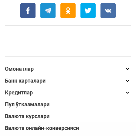
Омонатлар
Банк карталари
Кредитлар
Пул ўтказмалари
Валюта курслари
Валюта онлайн-конверсияси