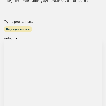
Нақд пул ечилиши учун комиссия (валюта):
-
Функционаллик:
Нақд пул ечилиши
loading map...