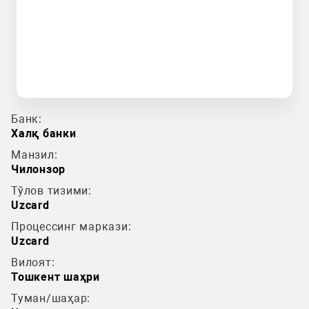
Банк:
Халқ банки
Манзил:
Чилонзор
Тўлов тизими:
Uzcard
Процессинг маркази:
Uzcard
Вилоят:
Тошкент шаҳри
Туман/шаҳар: