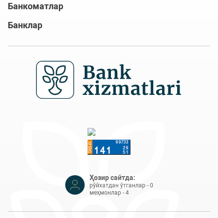
Банкоматлар
Банклар
Ҳозир сайтда:
рўйхатдан ўтганлар - 0
меҳмонлар - 4