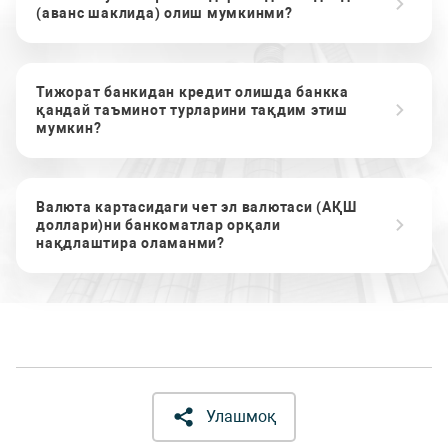
(аванс шаклида) олиш мумкинми?
Тижорат банкидан кредит олишда банкка
қандай таъминот турларини тақдим этиш
мумкин?
Валюта картасидаги чет эл валютаси (АҚШ
доллари)ни банкоматлар орқали
нақдлаштира оламанми?
Улашмоқ