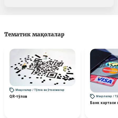
Тематик мақолалар
Мақолалар / Тўлов ва ўтказмалар
QR-тўлов
Мақолалар / Т
Банк картаси