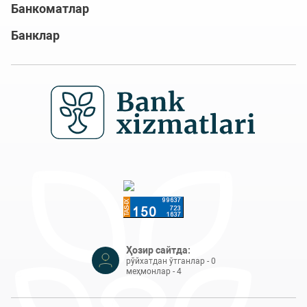
Банкоматлар
Банклар
Ҳозир сайтда:
рўйхатдан ўтганлар - 0
меҳмонлар - 4