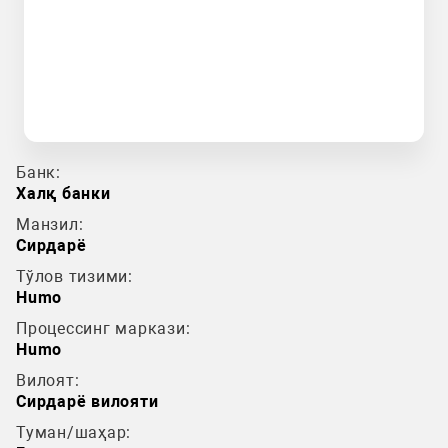
Банк:
Халқ банки
Манзил:
Сирдарё
Тўлов тизими:
Humo
Процессинг маркази:
Humo
Вилоят:
Сирдарё вилояти
Туман/шаҳар: