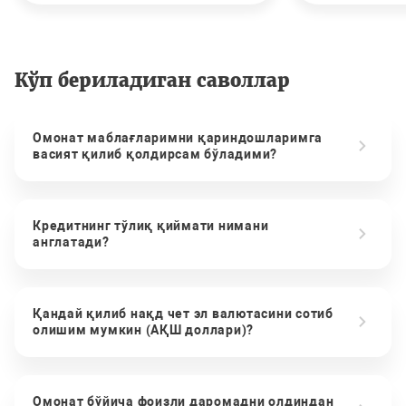
Кўп бериладиган саволлар
Омонат маблағларимни қариндошларимга
васият қилиб қолдирсам бўладими?
Кредитнинг тўлиқ қиймати нимани
англатади?
Қандай қилиб нақд чет эл валютасини сотиб
олишим мумкин (АҚШ доллари)?
Омонат бўйича фоизли даромадни олдиндан