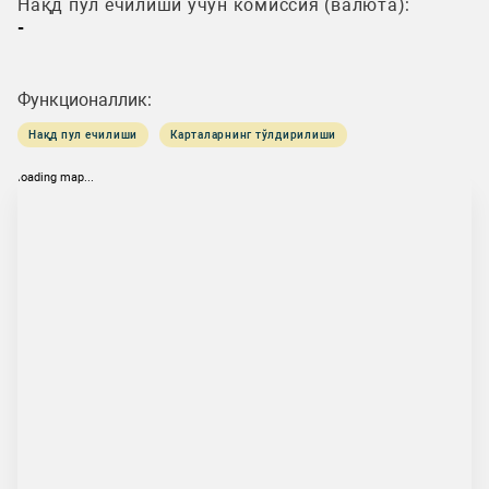
Нақд пул ечилиши учун комиссия (валюта):
-
Функционаллик:
Нақд пул ечилиши
Карталарнинг тўлдирилиши
loading map...