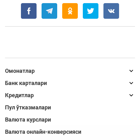
Омонатлар
Банк карталари
Кредитлар
Пул ўтказмалари
Валюта курслари
Валюта онлайн-конверсияси