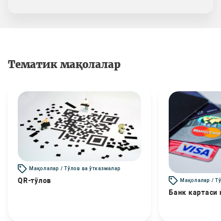
Тематик мақолалар
Мақолалар / Тўлов ва ўтказмалар
QR-тўлов
Мақолалар / Т
Банк картаси