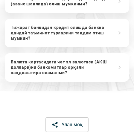
(аванс шаклида) олиш мумкинми?
Тижорат банкидан кредит олишда банкка
қандай таъминот турларини тақдим этиш
мумкин?
Валюта картасидаги чет эл валютаси (АҚШ
доллари)ни банкоматлар орқали
нақдлаштира оламанми?
Улашмоқ