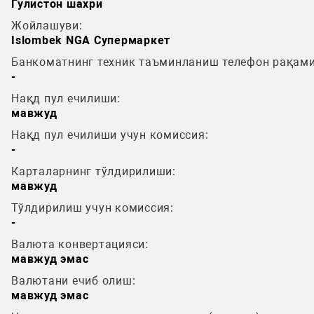
Гулистон шахри
Жойлашуви:
Islombek NGA Супермаркет
Банкоматнинг техник таъминланиш телефон рақами
-
Нақд пул ечилиши:
мавжуд
Нақд пул ечилиши учун комиссия:
-
Карталарнинг тўлдирилиши:
мавжуд
Тўлдирилиш учун комиссия:
-
Валюта конвертацияси:
мавжуд эмас
Валютани ечиб олиш:
мавжуд эмас