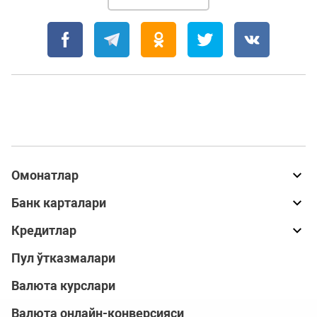
Омонатлар
Банк карталари
Кредитлар
Пул ўтказмалари
Валюта курслари
Валюта онлайн-конверсияси