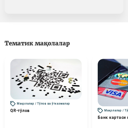
Тематик мақолалар
Мақолалар / Тўлов ва ўтказмалар
QR-тўлов
Мақолалар / Т
Банк картаси