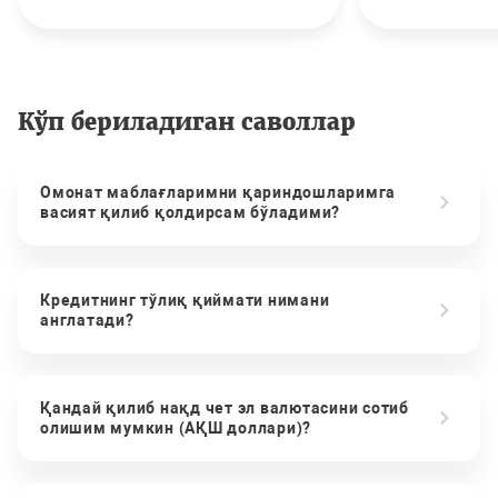
Кўп бериладиган саволлар
Омонат маблағларимни қариндошларимга
васият қилиб қолдирсам бўладими?
Кредитнинг тўлиқ қиймати нимани
англатади?
Қандай қилиб нақд чет эл валютасини сотиб
олишим мумкин (АҚШ доллари)?