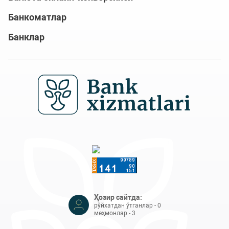
Банкоматлар
Банклар
Ҳозир сайтда:
рўйхатдан ўтганлар - 0
меҳмонлар - 3