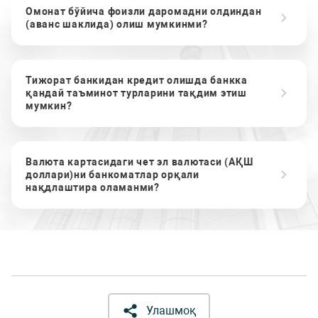
Омонат бўйича фоизли даромадни олдиндан
(аванс шаклида) олиш мумкинми?
Тижорат банкидан кредит олишда банкка
қандай таъминот турларини тақдим этиш
мумкин?
Валюта картасидаги чет эл валютаси (АҚШ
доллари)ни банкоматлар орқали
нақдлаштира оламанми?
Улашмоқ