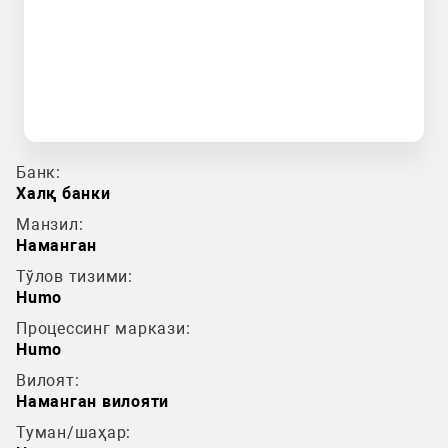
Банк:
Халқ банки
Манзил:
Наманган
Тўлов тизими:
Humo
Процессинг маркази:
Humo
Вилоят:
Наманган вилояти
Туман/шаҳар: