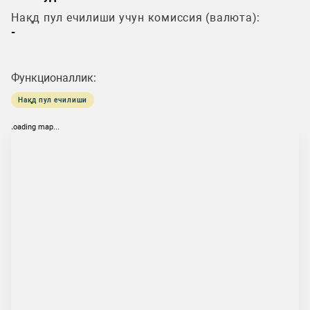
Нақд пул ечилиши учун комиссия (валюта):
-
Функционаллик:
Нақд пул ечилиши
loading map...