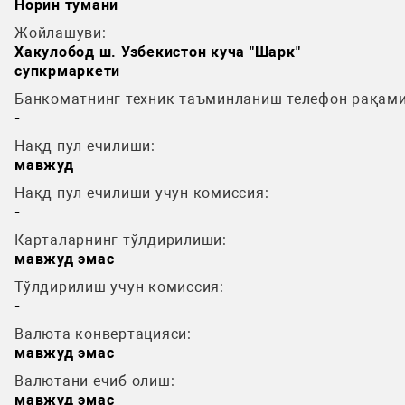
Норин тумани
Жойлашуви:
Хакулобод ш. Узбекистон куча "Шарк"
супкрмаркети
Банкоматнинг техник таъминланиш телефон рақами
-
Нақд пул ечилиши:
мавжуд
Нақд пул ечилиши учун комиссия:
-
Карталарнинг тўлдирилиши:
мавжуд эмас
Тўлдирилиш учун комиссия:
-
Валюта конвертацияси:
мавжуд эмас
Валютани ечиб олиш:
мавжуд эмас