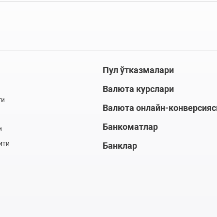
Пул ўтказмалари
Валюта курслари
ти
Валюта онлайн-конверсияс
Банкоматлар
и
ити
Банклар