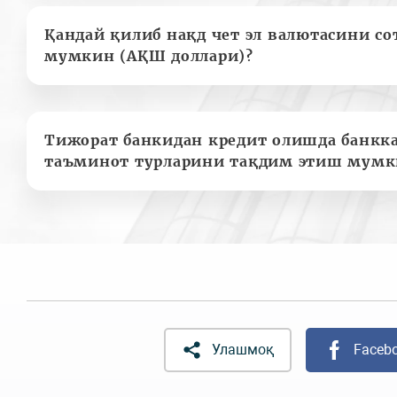
Қандай қилиб нақд чет эл валютасини с
мумкин (АҚШ доллари)?
Тижорат банкидан кредит олишда банкк
таъминот турларини тақдим этиш мумк
Улашмоқ
Faceb