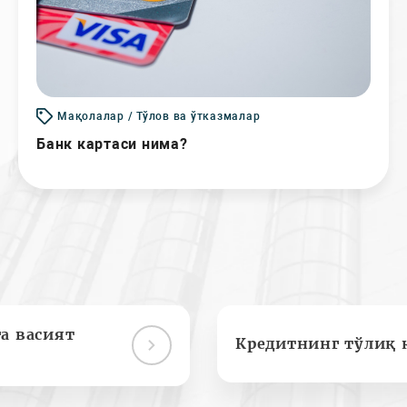
Мақолалар / Тўлов ва ўтказмалар
Банк картаси нима?
а васият
Кредитнинг тўлиқ 