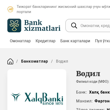
Тижорат банкларининг жисмоний шахслар учун мўл
портали
Омонатлар
Кредитлар
Банк карталари
Пул ўт
Банкоматлар
Водил
Водил
Филиал коди (МФО):
Банк:
Халқ банк
Манзил:
Фаргон
Тўлов тизими:
H