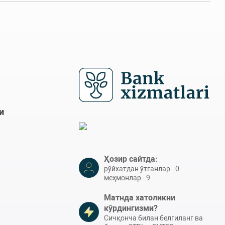
и
Ҳозир сайтда:
рўйхатдан ўтганлар - 0
меҳмонлар - 9
Матнда хатоликни
кўрдингизми?
Сичқонча билан белгиланг ва