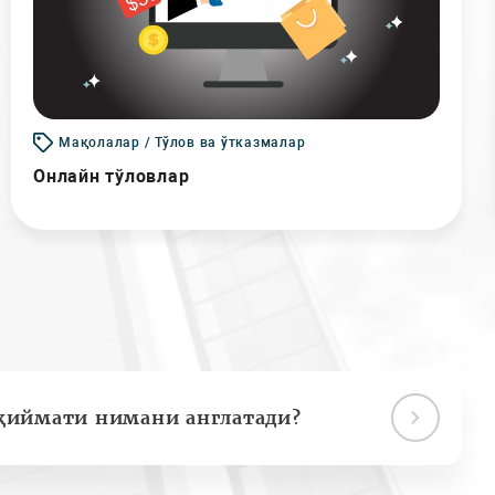
Мақолалар / Тўлов ва ўтказмалар
Онлайн тўловлар
қиймати нимани англатади?