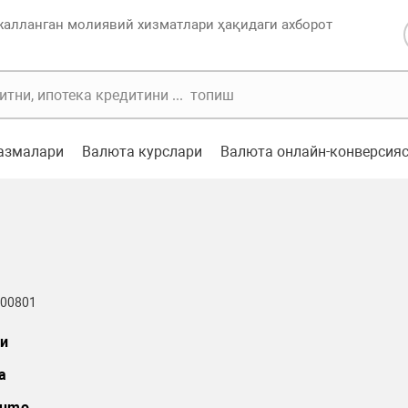
жалланган молиявий хизматлари ҳақидаги ахборот
казмалари
Валюта курслари
Валюта онлайн-конверсия
 00801
и
а
umo