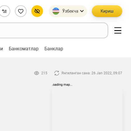
Ўзбекча
Кириш
си
Банкоматлар
Банклар
215
Янгиланган сана: 26 Jan 2022, 09:07
loading map...