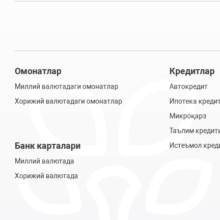
Омонатлар
Кредитлар
Миллий валютадаги омонатлар
Автокредит
Хорижий валютадаги омонатлар
Ипотека креди
Микроқарз
Таълим кредит
Банк карталари
Истеъмол кред
Миллий валютада
Хорижий валютада