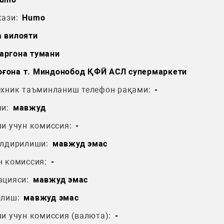
ази:
Humo
 вилояти
аргона тумани
рғона т. Миндонобод ҚФЙ АСЛ супермаркети
ехник таъминланиш телефон рақами:
-
и:
мавжуд
и учун комиссия:
-
ўлдирилиши:
мавжуд эмас
н комиссия:
-
ацияси:
мавжуд эмас
олиш:
мавжуд эмас
и учун комиссия (валюта):
-