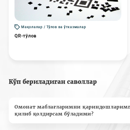
Мақолалар / Тўлов ва ўтказмалар
QR-тўлов
Кўп бериладиган саволлар
Омонат маблағларимни қариндошларимг
қилиб қолдирсам бўладими?