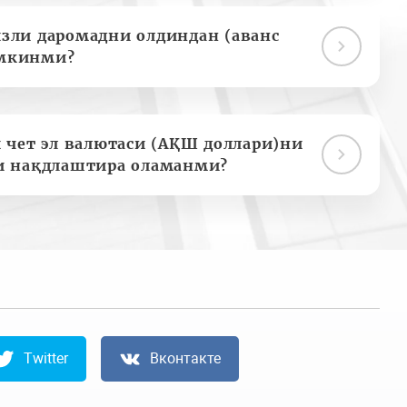
зли даромадни олдиндан (аванс
мкинми?
 чет эл валютаси (АҚШ доллари)ни
и нақдлаштира оламанми?
Twitter
Вконтакте