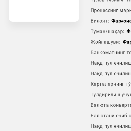
Процессинг марк
Вилоят:
Фарғона
Туман/шаҳар:
Ф
Жойлашуви:
Фа
Банкоматнинг т
Нақд пул ечилиш
Нақд пул ечилиш
Карталарнинг т
Тўлдирилиш учу
Валюта конверт
Валютани ечиб 
Нақд пул ечилиш