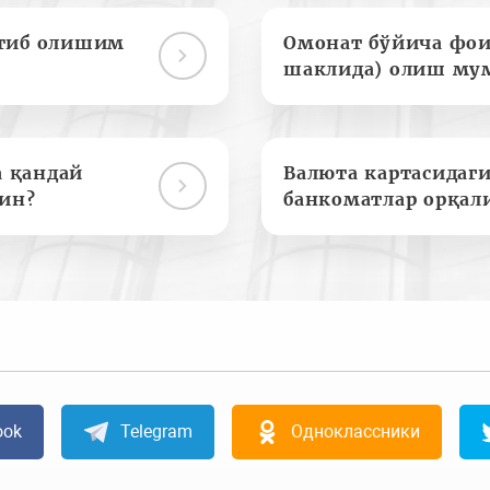
отиб олишим
Омонат бўйича фои
шаклида) олиш му
а қандай
Валюта картасидаги
ин?
банкоматлар орқал
ook
Telegram
Одноклассники