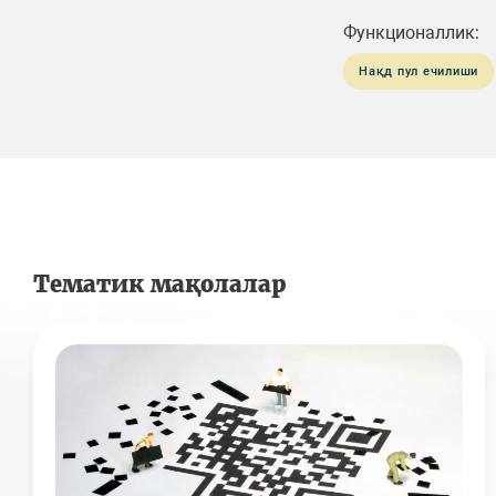
Функционаллик:
Нақд пул ечилиши
Тематик мақолалар