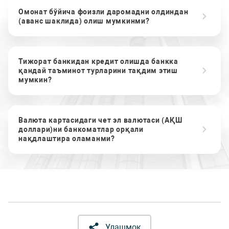
Омонат бўйича фоизли даромадни олдиндан
(аванс шаклида) олиш мумкинми?
Тижорат банкидан кредит олишда банкка
қандай таъминот турларини тақдим этиш
мумкин?
Валюта картасидаги чет эл валютаси (АҚШ
доллари)ни банкоматлар орқали
нақдлаштира оламанми?
Улашмоқ