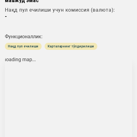
мавжуд эмас
Нақд пул ечилиши учун комиссия (валюта):
-
Функционаллик:
Нақд пул ечилиши
Карталарнинг тўлдирилиши
loading map...