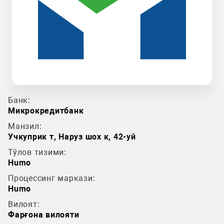
Банк:
Микрокредитбанк
Манзил:
Учкуприк т, Наруз шох к, 42-уй
Тўлов тизими:
Humo
Процессинг маркази:
Humo
Вилоят:
Фарғона вилояти