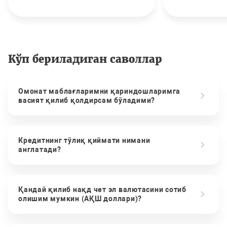
Кўп бериладиган саволлар
Омонат маблағларимни қариндошларимга
васият қилиб қолдирсам бўладими?
Кредитнинг тўлиқ қиймати нимани
англатади?
Қандай қилиб нақд чет эл валютасини сотиб
олишим мумкин (АҚШ доллари)?