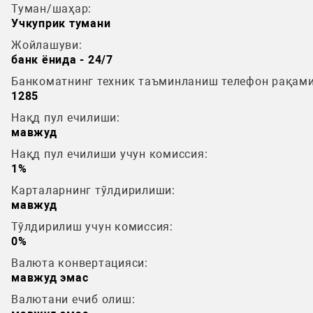
Туман/шаҳар:
Учкуприк тумани
Жойлашуви:
банк ёнида - 24/7
Банкоматнинг техник таъминланиш телефон рақами
1285
Нақд пул ечилиши:
мавжуд
Нақд пул ечилиши учун комиссия:
1%
Карталарнинг тўлдирилиши:
мавжуд
Тўлдирилиш учун комиссия:
0%
Валюта конвертацияси:
мавжуд эмас
Валютани ечиб олиш: