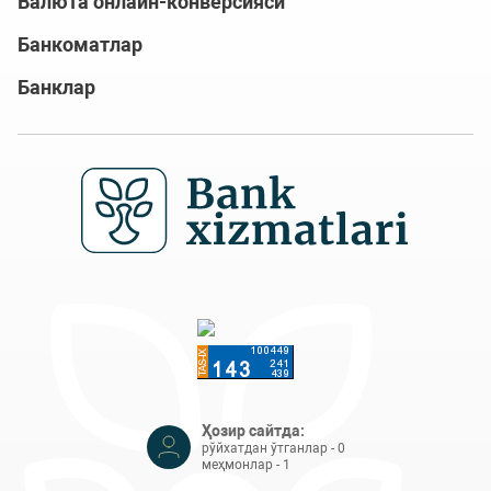
Валюта онлайн-конверсияси
Банкоматлар
Банклар
Ҳозир сайтда:
рўйхатдан ўтганлар - 0
меҳмонлар - 1