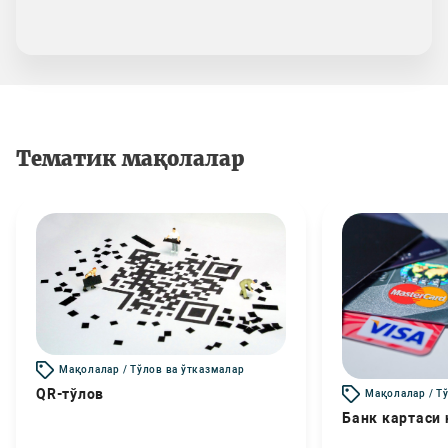
Тематик мақолалар
Мақолалар / Тўлов ва ўтказмалар
QR-тўлов
Мақолалар / Т
Банк картаси