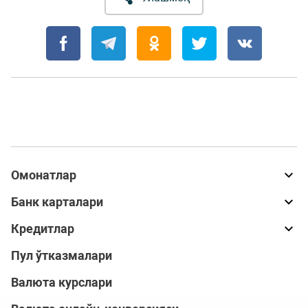
Омонатлар
Банк карталари
Кредитлар
Пул ўтказмалари
Валюта курслари