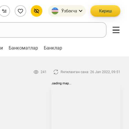
Ўзбекча
Кириш
си
Банкоматлар
Банклар
241
Янгиланган сана: 26 Jan 2022, 09:51
loading map...