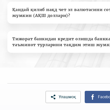
Қандай қилиб нақд чет эл валютасини с
мумкин (АҚШ доллари)?
Тижорат банкидан кредит олишда банкк
таъминот турларини тақдим этиш мумк
Улашмоқ
Faceb