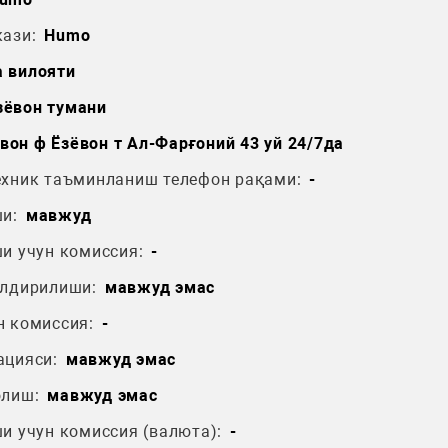
ази:
Humo
 вилояти
зёвон тумани
вон ф Ёзёвон т Ал-Фарғоний 43 уй 24/7да
ехник таъминланиш телефон рақами:
-
и:
мавжуд
и учун комиссия:
-
ўлдирилиши:
мавжуд эмас
н комиссия:
-
ацияси:
мавжуд эмас
олиш:
мавжуд эмас
и учун комиссия (валюта):
-