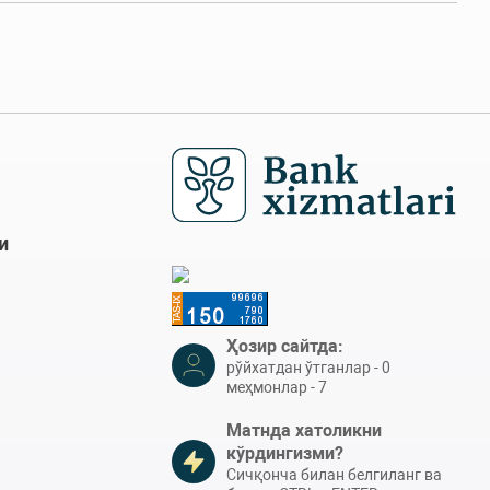
и
Ҳозир сайтда:
рўйхатдан ўтганлар - 0
меҳмонлар - 7
Матнда хатоликни
кўрдингизми?
Сичқонча билан белгиланг ва