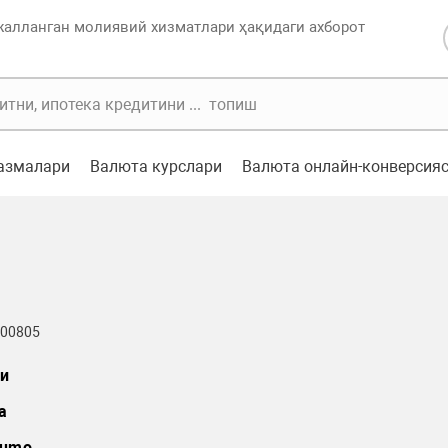
жалланган молиявий хизматлари ҳақидаги ахборот
казмалари
Валюта курслари
Валюта онлайн-конверсия
 00805
и
а
umo