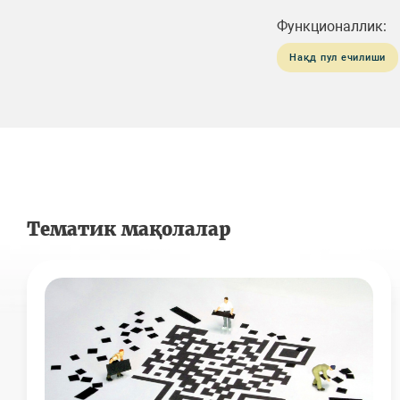
Функционаллик:
Нақд пул ечилиши
Тематик мақолалар