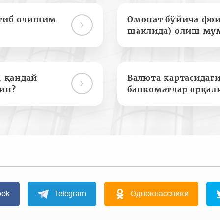
отиб олишим
Омонат бўйича фои
шаклида) олиш му
а қандай
Валюта картасидаги
ин?
банкоматлар орқал
ook
Telegram
Одноклассники