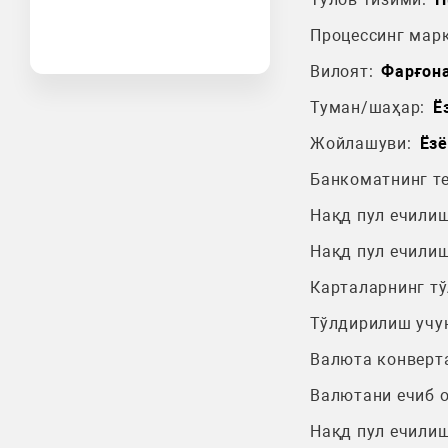
Процессинг марк
Вилоят:
Фарғона
Туман/шаҳар:
Ё
Жойлашуви:
Ёзё
Банкоматнинг т
Нақд пул ечилиш
Нақд пул ечилиш
Карталарнинг т
Тўлдирилиш учу
Валюта конверт
Валютани ечиб 
Нақд пул ечилиш