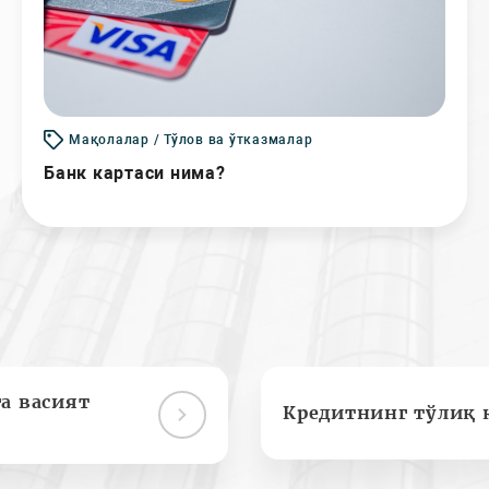
Мақолалар / Тўлов ва ўтказмалар
Банк картаси нима?
а васият
Кредитнинг тўлиқ 