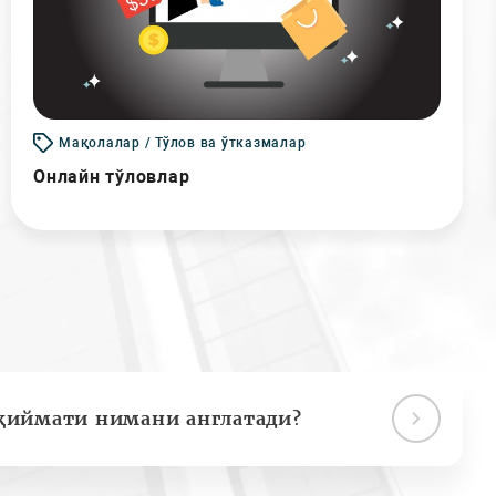
Мақолалар / Тўлов ва ўтказмалар
Онлайн тўловлар
қиймати нимани англатади?