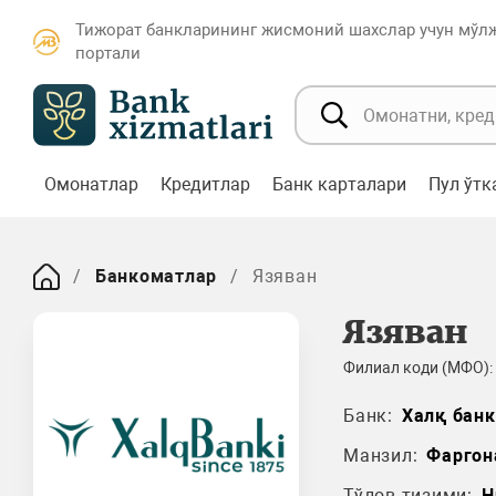
Тижорат банкларининг жисмоний шахслар учун мўл
портали
Омонатлар
Кредитлар
Банк карталари
Пул ўт
Банкоматлар
Язяван
Язяван
Филиал коди (МФО):
Банк:
Халқ банк
Манзил:
Фаргон
Тўлов тизими:
H