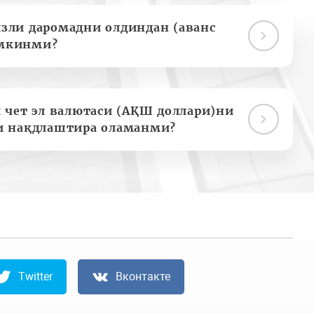
зли даромадни олдиндан (аванс
мкинми?
 чет эл валютаси (АҚШ доллари)ни
и нақдлаштира оламанми?
Twitter
Вконтакте