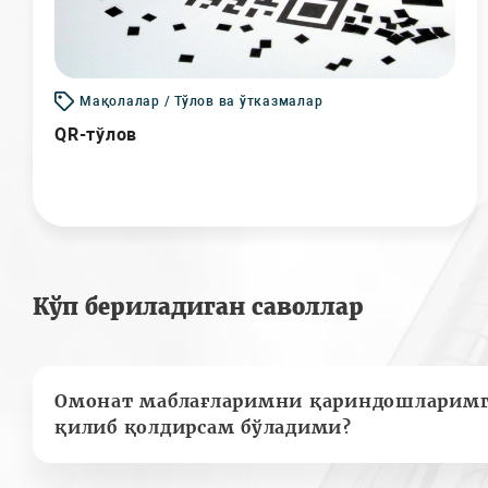
Мақолалар / Тўлов ва ўтказмалар
QR-тўлов
Кўп бериладиган саволлар
Омонат маблағларимни қариндошларимг
қилиб қолдирсам бўладими?