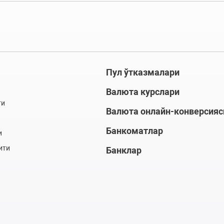
Пул ўтказмалари
Валюта курслари
ти
Валюта онлайн-конверсияс
Банкоматлар
и
ити
Банклар