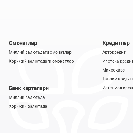
Омонатлар
Кредитлар
Миллий валютадаги омонатлар
Автокредит
Хорижий валютадаги омонатлар
Ипотека креди
Микроқарз
Таълим кредит
Банк карталари
Истеъмол кред
Миллий валютада
Хорижий валютада