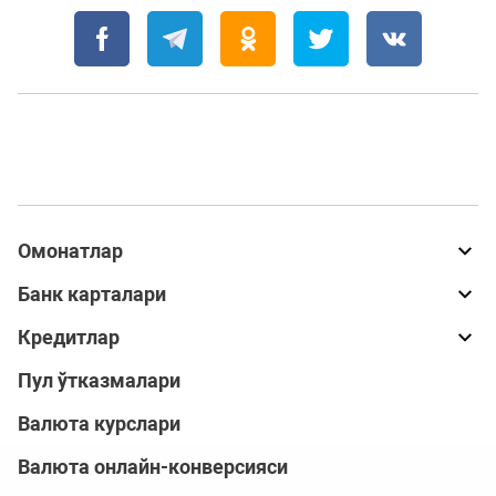
Омонатлар
Банк карталари
Кредитлар
Пул ўтказмалари
Валюта курслари
Валюта онлайн-конверсияси