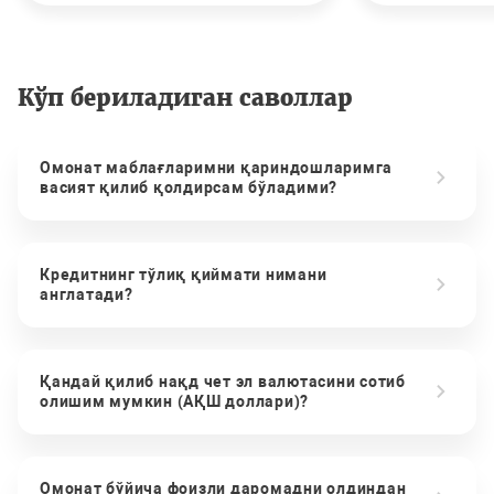
Кўп бериладиган саволлар
Омонат маблағларимни қариндошларимга
васият қилиб қолдирсам бўладими?
Кредитнинг тўлиқ қиймати нимани
англатади?
Қандай қилиб нақд чет эл валютасини сотиб
олишим мумкин (АҚШ доллари)?
Омонат бўйича фоизли даромадни олдиндан