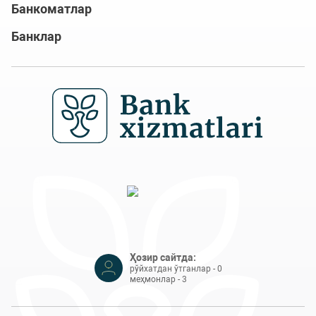
Банкоматлар
Банклар
Ҳозир сайтда:
рўйхатдан ўтганлар - 0
меҳмонлар - 3