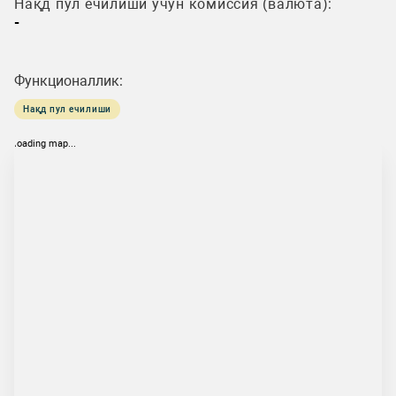
Нақд пул ечилиши учун комиссия (валюта):
-
Функционаллик:
Нақд пул ечилиши
loading map...