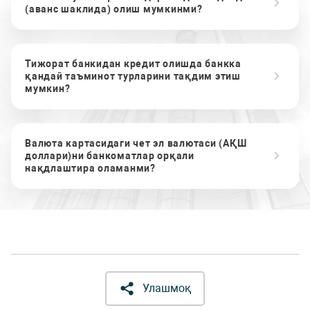
(аванс шаклида) олиш мумкинми?
Тижорат банкидан кредит олишда банкка
қандай таъминот турларини тақдим этиш
мумкин?
Валюта картасидаги чет эл валютаси (АҚШ
доллари)ни банкоматлар орқали
нақдлаштира оламанми?
Улашмоқ