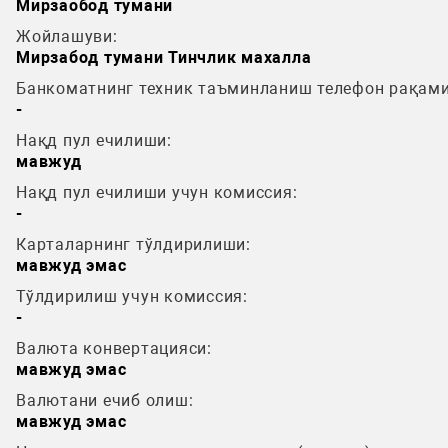
Мирзаобод тумани
Жойлашуви:
Мирзабод тумани Тинчлик махалла
Банкоматнинг техник таъминланиш телефон рақами
-
Нақд пул ечилиши:
мавжуд
Нақд пул ечилиши учун комиссия:
-
Карталарнинг тўлдирилиши:
мавжуд эмас
Тўлдирилиш учун комиссия:
-
Валюта конвертацияси:
мавжуд эмас
Валютани ечиб олиш:
мавжуд эмас