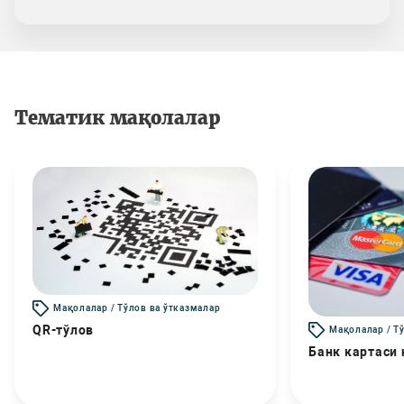
Тематик мақолалар
Мақолалар / Тўлов ва ўтказмалар
QR-тўлов
Мақолалар / Т
Банк картаси