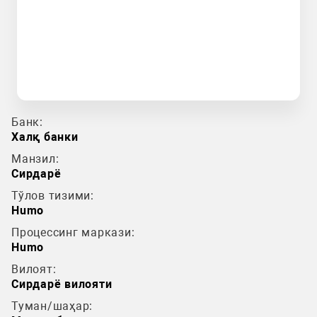
Банк:
Халқ банки
Манзил:
Сирдарё
Тўлов тизими:
Humo
Процессинг маркази:
Humo
Вилоят:
Сирдарё вилояти
Туман/шаҳар: