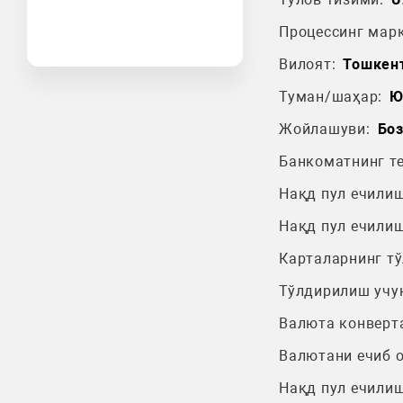
Процессинг марк
Вилоят:
Тошкен
Туман/шаҳар:
Ю
Жойлашуви:
Бо
Банкоматнинг т
Нақд пул ечилиш
Нақд пул ечилиш
Карталарнинг т
Тўлдирилиш учу
Валюта конверт
Валютани ечиб 
Нақд пул ечилиш