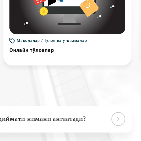
Мақолалар / Тўлов ва ўтказмалар
Онлайн тўловлар
қиймати нимани англатади?