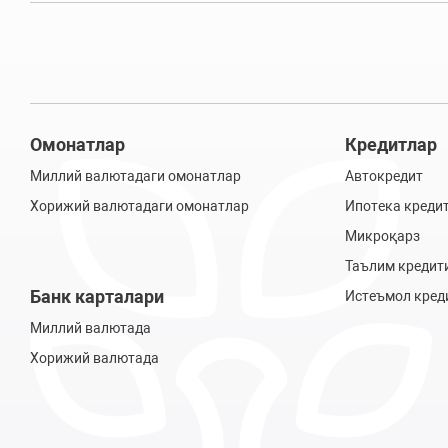
Омонатлар
Кредитлар
Миллий валютадаги омонатлар
Автокредит
Хорижий валютадаги омонатлар
Ипотека креди
Микроқарз
Таълим кредит
Банк карталари
Истеъмол кред
Миллий валютада
Хорижий валютада