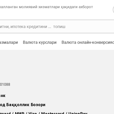
жалланган молиявий хизматлари ҳақидаги ахборот
казмалари
Валюта курслари
Валюта онлайн-конверсия
 01088
анк
од Баққоллик Бозори
zcard / МИР / Visa / Mastercard / UnionPay