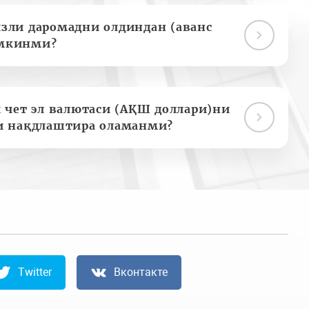
зли даромадни олдиндан (аванс
мкинми?
 чет эл валютаси (АҚШ доллари)ни
и нақдлаштира оламанми?
Twitter
Вконтакте