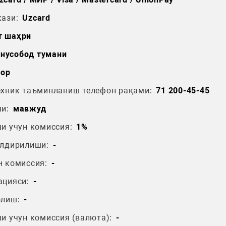
ази:
Uzcard
т шаҳри
нусобод тумани
зор
ехник таъминланиш телефон рақами:
71 200-45-45
и:
мавжуд
и учун комиссия:
1%
ўлдирилиши:
-
н комиссия:
-
ацияси:
-
олиш:
-
и учун комиссия (валюта):
-