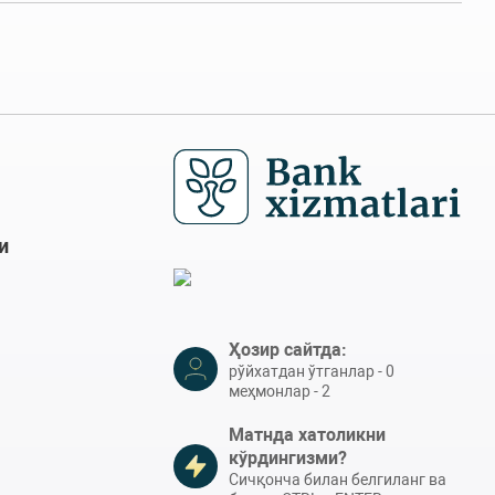
и
Ҳозир сайтда:
рўйхатдан ўтганлар - 0
меҳмонлар - 2
Матнда хатоликни
кўрдингизми?
Сичқонча билан белгиланг ва