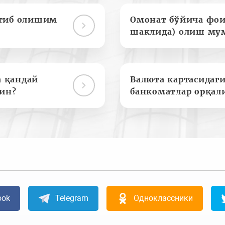
отиб олишим
Омонат бўйича фои
шаклида) олиш му
а қандай
Валюта картасидаги
ин?
банкоматлар орқал
ook
Telegram
Одноклассники