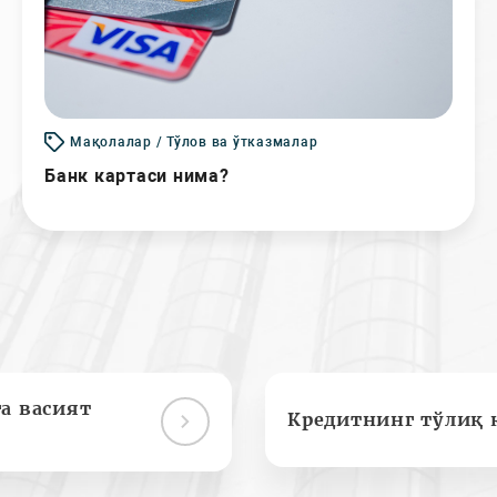
Мақолалар / Тўлов ва ўтказмалар
Банк картаси нима?
а васият
Кредитнинг тўлиқ 