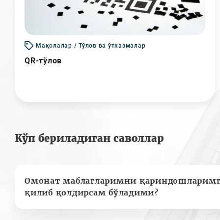
Мақолалар / Тўлов ва ўтказмалар
QR-тўлов
Кўп бериладиган саволлар
Омонат маблағларимни қариндошларимг
қилиб қолдирсам бўладими?