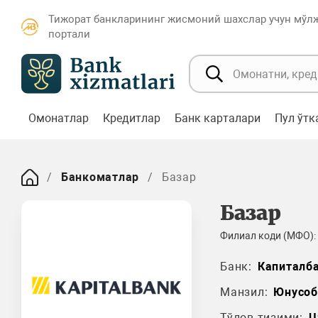
Тижорат банкларининг жисмоний шахслар учун мўл
портали
Омонатлар
Кредитлар
Банк карталари
Пул ўт
Банкоматлар
Базар
Базар
Филиал коди (МФО):
Банк:
Капиталб
Манзил:
Юнусоб
Тўлов тизими:
U