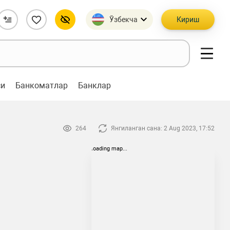
Ўзбекча
Кириш
си
Банкоматлар
Банклар
264
Янгиланган сана: 2 Aug 2023, 17:52
loading map...