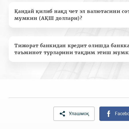
Қандай қилиб нақд чет эл валютасини с
мумкин (АҚШ доллари)?
Тижорат банкидан кредит олишда банкк
таъминот турларини тақдим этиш мумк
Улашмоқ
Faceb