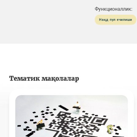
Функционаллик:
Нақд пул ечилиши
Тематик мақолалар