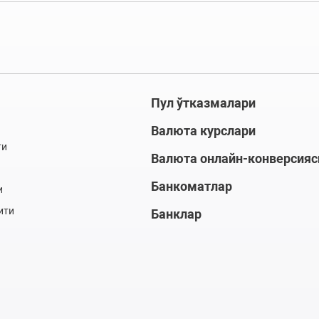
Пул ўтказмалари
Валюта курслари
ти
Валюта онлайн-конверсияс
Банкоматлар
и
ити
Банклар