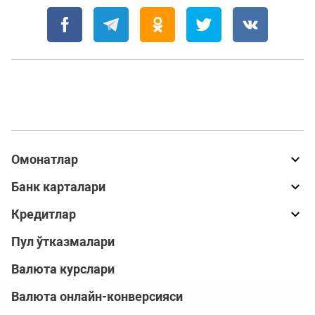
Омонатлар
Банк карталари
Кредитлар
Пул ўтказмалари
Валюта курслари
Валюта онлайн-конверсияси