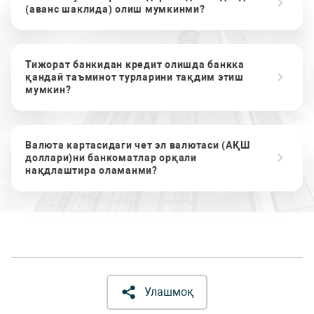
(аванс шаклида) олиш мумкинми?
Тижорат банкидан кредит олишда банкка
қандай таъминот турларини тақдим этиш
мумкин?
Валюта картасидаги чет эл валютаси (АҚШ
доллари)ни банкоматлар орқали
нақдлаштира оламанми?
Улашмоқ