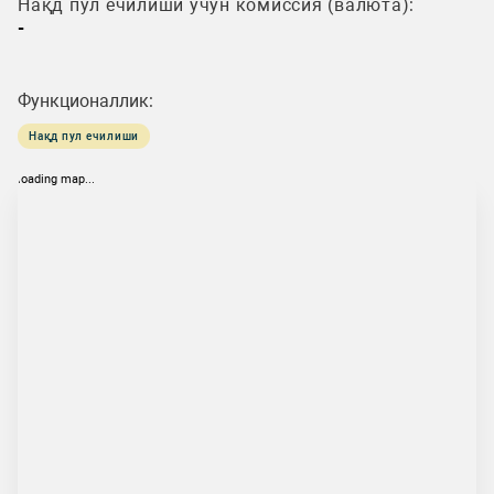
Нақд пул ечилиши учун комиссия (валюта):
-
Функционаллик:
Нақд пул ечилиши
loading map...