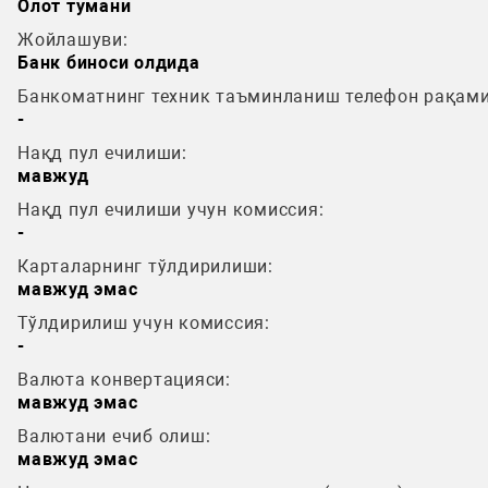
Олот тумани
Жойлашуви:
Банк биноси олдида
Банкоматнинг техник таъминланиш телефон рақами
-
Нақд пул ечилиши:
мавжуд
Нақд пул ечилиши учун комиссия:
-
Карталарнинг тўлдирилиши:
мавжуд эмас
Тўлдирилиш учун комиссия:
-
Валюта конвертацияси:
мавжуд эмас
Валютани ечиб олиш:
мавжуд эмас