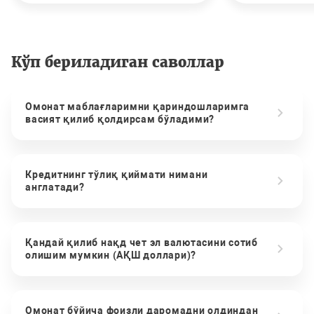
Кўп бериладиган саволлар
Омонат маблағларимни қариндошларимга
васият қилиб қолдирсам бўладими?
Кредитнинг тўлиқ қиймати нимани
англатади?
Қандай қилиб нақд чет эл валютасини сотиб
олишим мумкин (АҚШ доллари)?
Омонат бўйича фоизли даромадни олдиндан