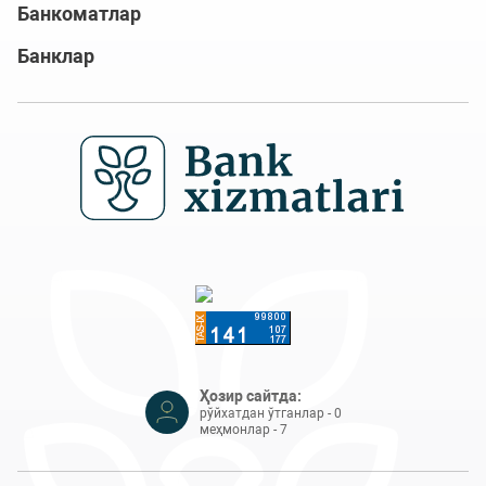
Банкоматлар
Банклар
Ҳозир сайтда:
рўйхатдан ўтганлар - 0
меҳмонлар - 7