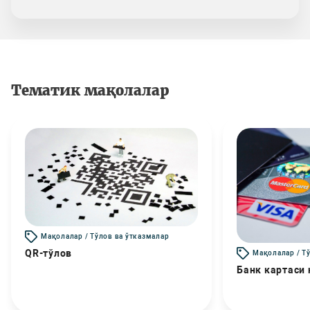
Тематик мақолалар
Мақолалар / Тўлов ва ўтказмалар
QR-тўлов
Мақолалар / Т
Банк картаси