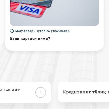
Мақолалар / Тўлов ва ўтказмалар
Банк картаси нима?
а васият
Кредитнинг тўлиқ 