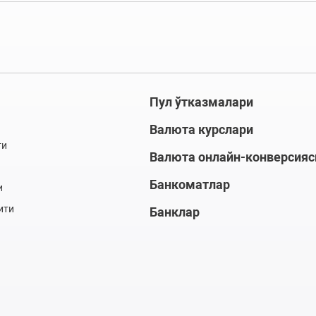
Пул ўтказмалари
Валюта курслари
ти
Валюта онлайн-конверсияс
Банкоматлар
и
ити
Банклар