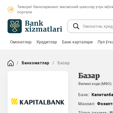
Тижорат банкларининг жисмоний шахслар учун мўл
портали
Омонатлар
Кредитлар
Банк карталари
Пул ўт
Банкоматлар
Базар
Базар
Филиал коди (МФО):
Банк:
Капиталб
Манзил:
Фозилт
Тўлов тизими:
U