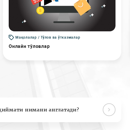
Мақолалар / Тўлов ва ўтказмалар
Онлайн тўловлар
қиймати нимани англатади?