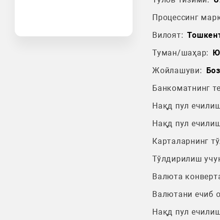
Процессинг марк
Вилоят:
Тошкен
Туман/шаҳар:
Ю
Жойлашуви:
Бо
Банкоматнинг т
Нақд пул ечилиш
Нақд пул ечилиш
Карталарнинг т
Тўлдирилиш учу
Валюта конверт
Валютани ечиб 
Нақд пул ечилиш