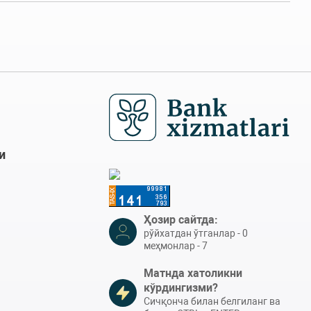
и
Ҳозир сайтда:
рўйхатдан ўтганлар - 0
меҳмонлар - 7
Матнда хатоликни
кўрдингизми?
Сичқонча билан белгиланг ва