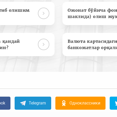
отиб олишим
Омонат бўйича фои
шаклида) олиш му
а қандай
Валюта картасидаги
ин?
банкоматлар орқал
ook
Telegram
Одноклассники