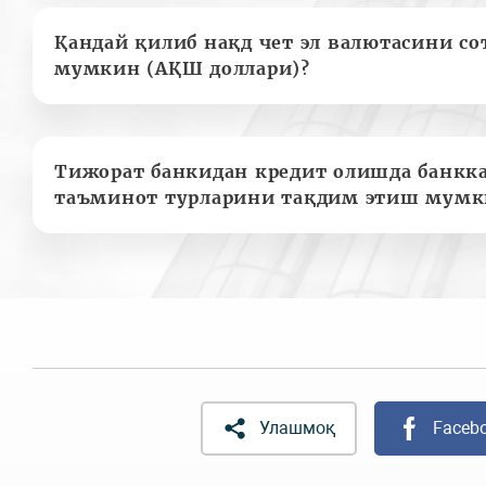
Қандай қилиб нақд чет эл валютасини с
мумкин (АҚШ доллари)?
Тижорат банкидан кредит олишда банкк
таъминот турларини тақдим этиш мумк
Улашмоқ
Faceb