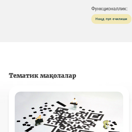
Функционаллик:
Нақд пул ечилиши
Тематик мақолалар