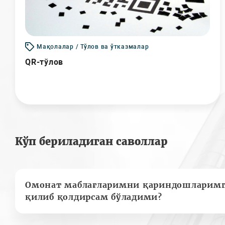
Мақолалар / Тўлов ва ўтказмалар
QR-тўлов
Кўп бериладиган саволлар
Омонат маблағларимни қариндошларимг
қилиб қолдирсам бўладими?