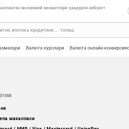
жалланган молиявий хизматлари ҳақидаги ахборот
казмалари
Валюта курслари
Валюта онлайн-конверсия
 01088
анк
епа махалласи
zcard / МИР / Visa / Mastercard / UnionPay