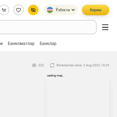
Ўзбекча
Кириш
си
Банкоматлар
Банклар
225
Янгиланган сана: 3 Aug 2023, 14:29
loading map...