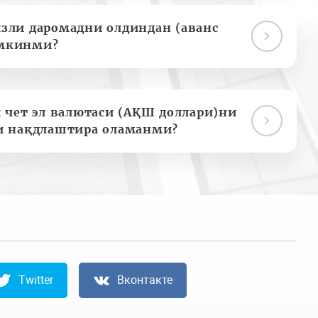
зли даромадни олдиндан (аванс
мкинми?
 чет эл валютаси (АҚШ доллари)ни
и нақдлаштира оламанми?
Twitter
Вконтакте