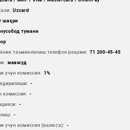
ази:
Uzcard
т шаҳри
нусобод тумани
зор
ехник таъминланиш телефон рақами:
71 200-45-45
и:
мавжуд
и учун комиссия:
1%
ўлдирилиши:
-
н комиссия:
-
ацияси:
-
олиш:
-
и учун комиссия (валюта):
-