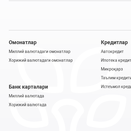
Омонатлар
Кредитлар
Миллий валютадаги омонатлар
Автокредит
Хорижий валютадаги омонатлар
Ипотека креди
Микроқарз
Таълим кредит
Банк карталари
Истеъмол кред
Миллий валютада
Хорижий валютада