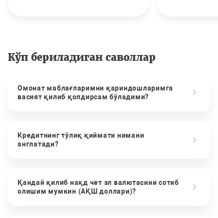
Кўп бериладиган саволлар
Омонат маблағларимни қариндошларимга
васият қилиб қолдирсам бўладими?
Кредитнинг тўлиқ қиймати нимани
англатади?
Қандай қилиб нақд чет эл валютасини сотиб
олишим мумкин (АҚШ доллари)?