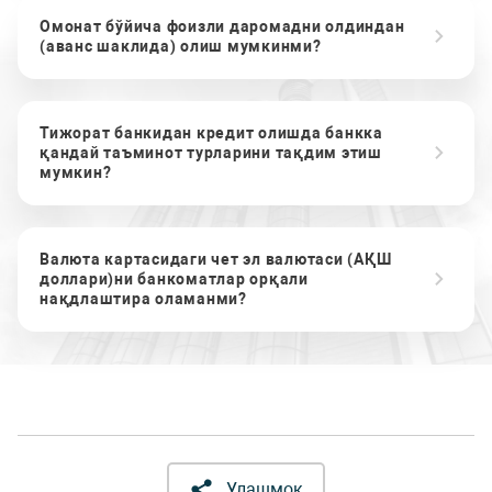
Омонат бўйича фоизли даромадни олдиндан
(аванс шаклида) олиш мумкинми?
Тижорат банкидан кредит олишда банкка
қандай таъминот турларини тақдим этиш
мумкин?
Валюта картасидаги чет эл валютаси (АҚШ
доллари)ни банкоматлар орқали
нақдлаштира оламанми?
Улашмоқ