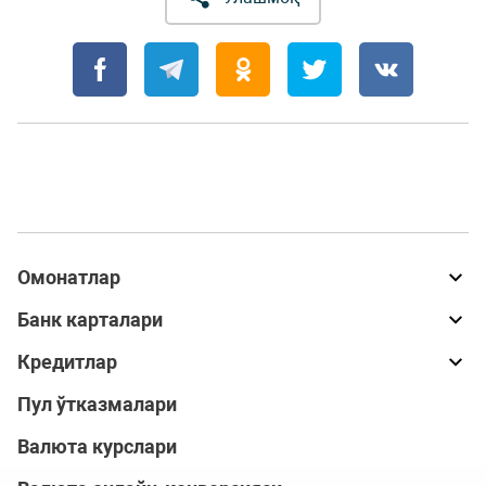
Омонатлар
Банк карталари
Кредитлар
Пул ўтказмалари
Валюта курслари