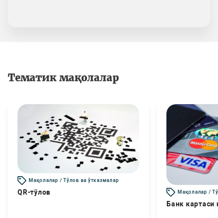
Тематик мақолалар
Мақолалар / Тўлов ва ўтказмалар
QR-тўлов
Мақолалар / Т
Банк картаси