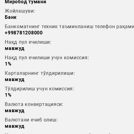
Миробод тумани
Жойлашуви:
Банк
Банкоматнинг техник таъминланиш телефон рақами
+998781208000
Нақд пул ечилиши:
мавжуд
Нақд пул ечилиши учун комиссия:
1%
Карталарнинг тўлдирилиши:
мавжуд
Тўлдирилиш учун комиссия:
1%
Валюта конвертацияси:
мавжуд
Валютани ечиб олиш:
мавжуд