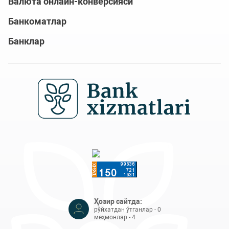
Валюта онлайн-конверсияси
Банкоматлар
Банклар
Ҳозир сайтда:
рўйхатдан ўтганлар - 0
меҳмонлар - 4