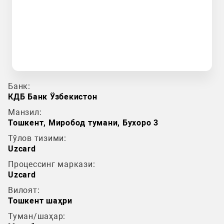
Банк:
КДБ Банк Ўзбекистон
Манзил:
Тошкент, Миробод тумани, Бухоро 3
Тўлов тизими:
Uzcard
Процессинг маркази:
Uzcard
Вилоят:
Тошкент шаҳри
Туман/шаҳар: