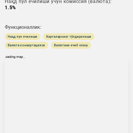
Нақд пул ечилиши учун комиссия (валюта):
1.5%
Функционаллик:
Нақд пул ечилиши
Карталарнинг тўлдирилиши
Валюта конвертацияси
Валютани ечиб олиш
loading map...