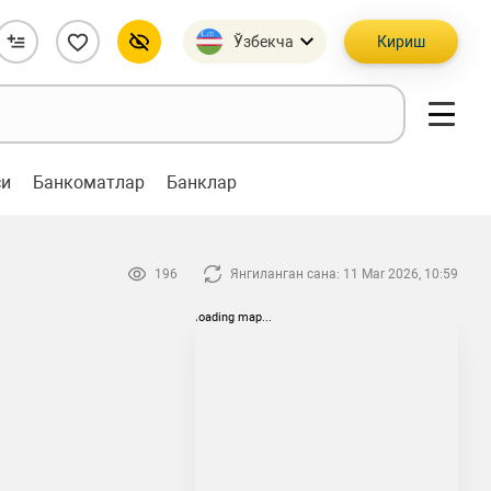
Ўзбекча
Кириш
си
Банкоматлар
Банклар
196
Янгиланган сана: 11 Mar 2026, 10:59
loading map...