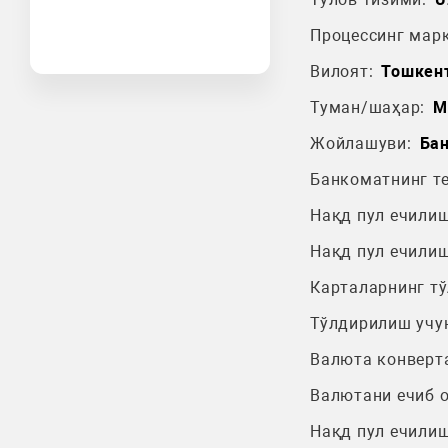
Процессинг марк
Вилоят:
Тошкен
Туман/шаҳар:
М
Жойлашуви:
Ба
Банкоматнинг т
Нақд пул ечилиш
Нақд пул ечилиш
Карталарнинг т
Тўлдирилиш учу
Валюта конверт
Валютани ечиб 
Нақд пул ечилиш