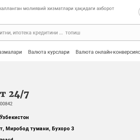
жалланган молиявий хизматлари ҳақидаги ахборот
казмалари
Валюта курслари
Валюта онлайн-конверсия
т 24/7
 00842
Ўзбекистон
т, Миробод тумани, Бухоро 3
zcard