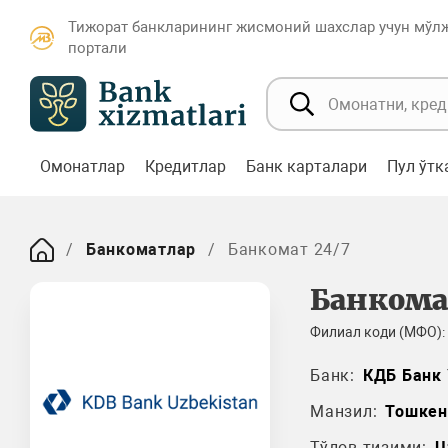
Тижорат банкларининг жисмоний шахслар учун мўл
портали
Омонатлар
Кредитлар
Банк карталари
Пул ўт
Банкоматлар
Банкомат 24/7
Банкома
Филиал коди (МФО):
Банк:
КДБ Банк 
Манзил:
Тошкен
Тўлов тизими:
U