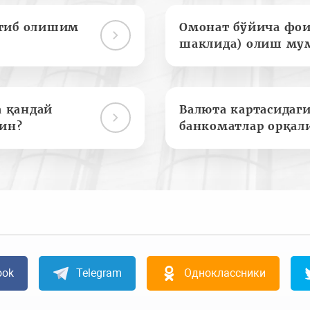
отиб олишим
Омонат бўйича фои
шаклида) олиш му
а қандай
Валюта картасидаги
ин?
банкоматлар орқал
ook
Telegram
Одноклассники