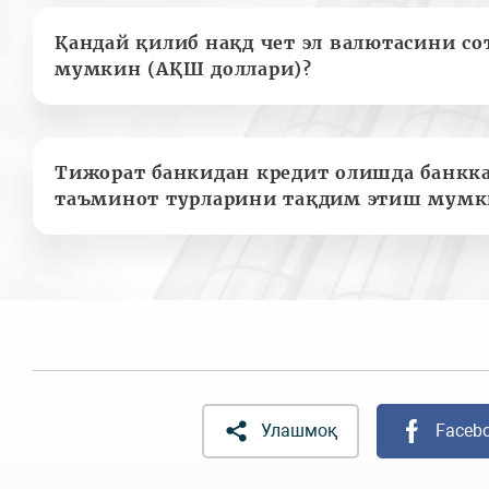
Қандай қилиб нақд чет эл валютасини с
мумкин (АҚШ доллари)?
Тижорат банкидан кредит олишда банкк
таъминот турларини тақдим этиш мумк
Улашмоқ
Faceb