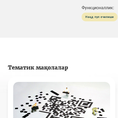
Функционаллик:
Нақд пул ечилиши
Тематик мақолалар