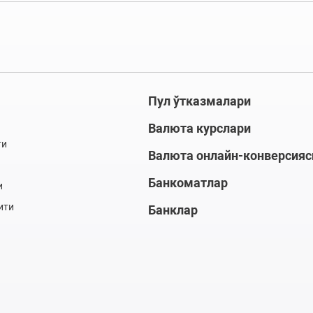
Пул ўтказмалари
Валюта курслари
ти
Валюта онлайн-конверсияс
Банкоматлар
и
ити
Банклар