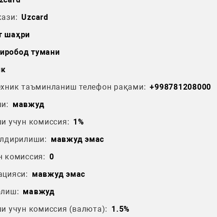
ази:
Uzcard
т шаҳри
иробод тумани
нк
ехник таъминланиш телефон рақами:
+998781208000
и:
мавжуд
и учун комиссия:
1%
ўлдирилиши:
мавжуд эмас
н комиссия:
0
ацияси:
мавжуд эмас
олиш:
мавжуд
и учун комиссия (валюта):
1.5%