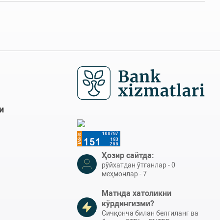
и
Ҳозир сайтда:
рўйхатдан ўтганлар - 0
меҳмонлар - 7
Матнда хатоликни
кўрдингизми?
Сичқонча билан белгиланг ва