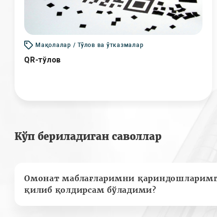
Мақолалар / Тўлов ва ўтказмалар
QR-тўлов
Кўп бериладиган саволлар
Омонат маблағларимни қариндошларимг
қилиб қолдирсам бўладими?