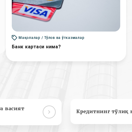
Мақолалар / Тўлов ва ўтказмалар
Банк картаси нима?
а васият
Кредитнинг тўлиқ 