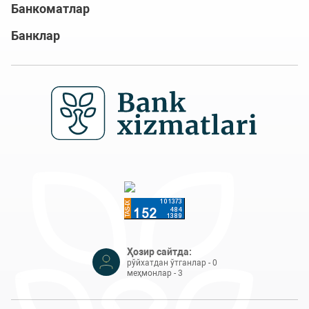
Банкоматлар
Банклар
Ҳозир сайтда:
рўйхатдан ўтганлар - 0
меҳмонлар - 3