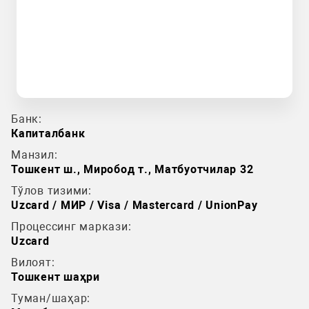
Банк:
Капиталбанк
Манзил:
Тошкент ш., Миробод т., Матбуотчилар 32
Тўлов тизими:
Uzcard / МИР / Visa / Mastercard / UnionPay
Процессинг маркази:
Uzcard
Вилоят:
Тошкент шаҳри
Туман/шаҳар: