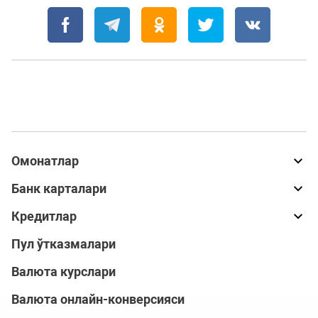
Омонатлар
Банк карталари
Кредитлар
Пул ўтказмалари
Валюта курслари
Валюта онлайн-конверсияси