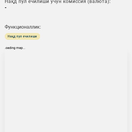
Нақд пул ечилиши учун комиссия (валюта):
-
Функционаллик:
Нақд пул ечилиши
loading map...