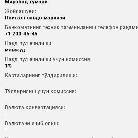
Миробод тумани
Жойлашуви:
Пойтахт савдо маркази
Банкоматнинг техник таъминланиш телефон рақами
71 200-45-45
Нақд пул ечилиши:
мавжуд
Нақд пул ечилиши учун комиссия:
1%
Карталарнинг тўлдирилиши:
-
Тўлдирилиш учун комиссия:
-
Валюта конвертацияси:
-
Валютани ечиб олиш:
-