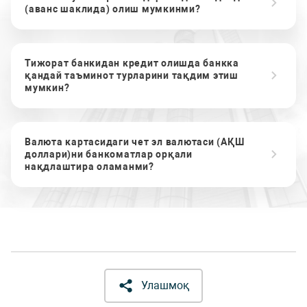
(аванс шаклида) олиш мумкинми?
Тижорат банкидан кредит олишда банкка
қандай таъминот турларини тақдим этиш
мумкин?
Валюта картасидаги чет эл валютаси (АҚШ
доллари)ни банкоматлар орқали
нақдлаштира оламанми?
Улашмоқ