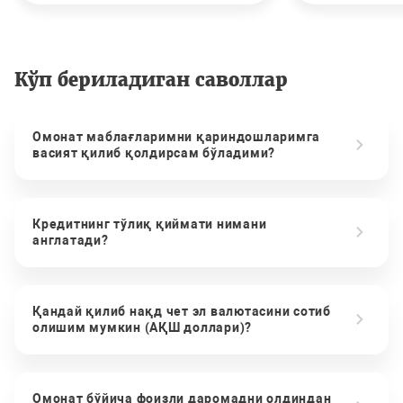
Кўп бериладиган саволлар
Омонат маблағларимни қариндошларимга
васият қилиб қолдирсам бўладими?
Кредитнинг тўлиқ қиймати нимани
англатади?
Қандай қилиб нақд чет эл валютасини сотиб
олишим мумкин (АҚШ доллари)?
Омонат бўйича фоизли даромадни олдиндан