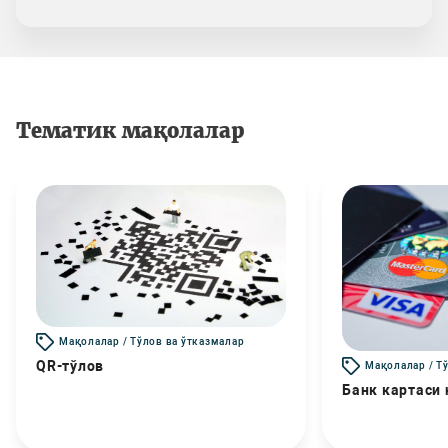
Тематик мақолалар
Мақолалар / Тўлов ва ўтказмалар
QR-тўлов
Мақолалар / Т
Банк картаси