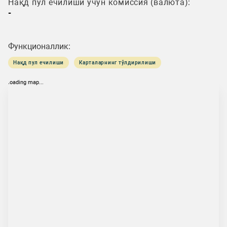
Нақд пул ечилиши учун комиссия (валюта):
-
Функционаллик:
Нақд пул ечилиши
Карталарнинг тўлдирилиши
loading map...