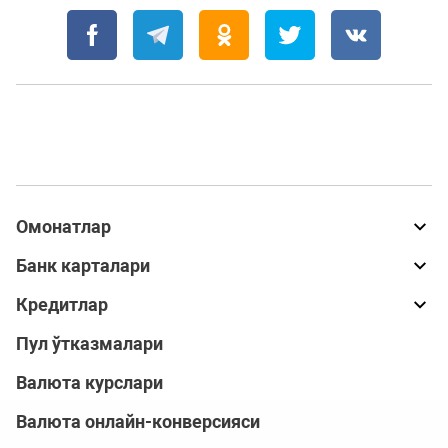
Омонатлар
Банк карталари
Кредитлар
Пул ўтказмалари
Валюта курслари
Валюта онлайн-конверсияси