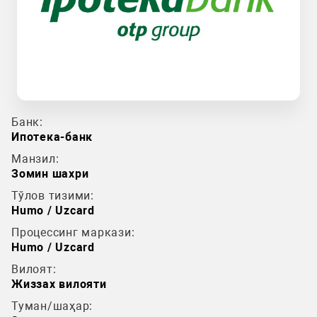
Банк:
Ипотека-банк
Манзил:
Зомин шахри
Тўлов тизими:
Humo / Uzcard
Процессинг маркази:
Humo / Uzcard
Вилоят:
Жиззах вилояти
Туман/шаҳар: