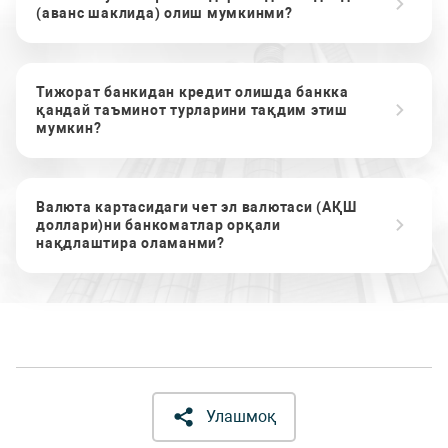
(аванс шаклида) олиш мумкинми?
Тижорат банкидан кредит олишда банкка
қандай таъминот турларини тақдим этиш
мумкин?
Валюта картасидаги чет эл валютаси (АҚШ
доллари)ни банкоматлар орқали
нақдлаштира оламанми?
Улашмоқ