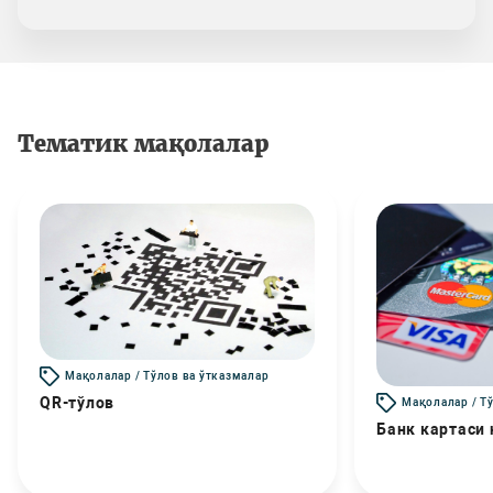
Тематик мақолалар
Мақолалар / Тўлов ва ўтказмалар
QR-тўлов
Мақолалар / Т
Банк картаси