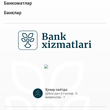
Банкоматлар
Банклар
Ҳозир сайтда:
рўйхатдан ўтганлар - 0
меҳмонлар - 1