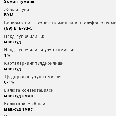
Зомин тумани
Жойлашуви:
БХМ
Банкоматнинг техник таъминланиш телефон рақами
(99) 816-93-51
Нақд пул ечилиши:
мавжуд
Нақд пул ечилиши учун комиссия:
1%
Карталарнинг тўлдирилиши:
мавжуд
Тўлдирилиш учун комиссия:
0-1%
Валюта конвертацияси:
мавжуд эмас
Валютани ечиб олиш:
мавжуд эмас