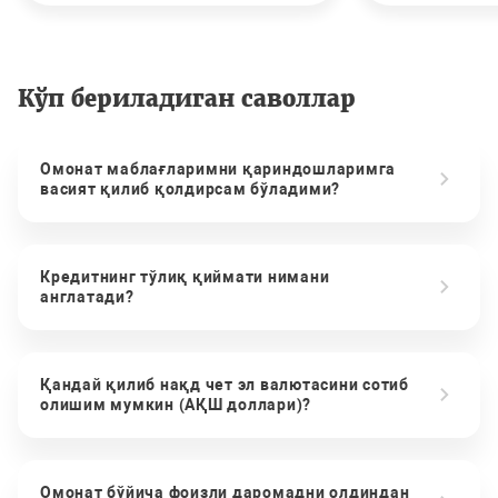
Кўп бериладиган саволлар
Омонат маблағларимни қариндошларимга
васият қилиб қолдирсам бўладими?
Кредитнинг тўлиқ қиймати нимани
англатади?
Қандай қилиб нақд чет эл валютасини сотиб
олишим мумкин (АҚШ доллари)?
Омонат бўйича фоизли даромадни олдиндан