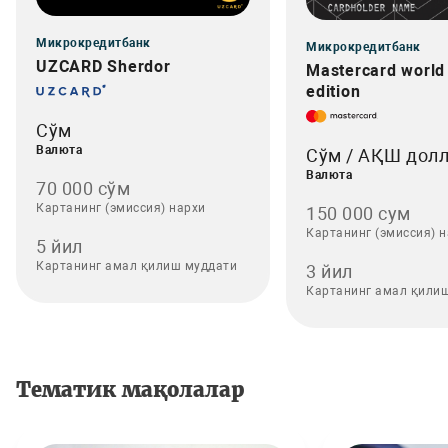
Микрокредитбанк
Микрокредитбанк
UZCARD Sherdor
Mastercard world
edition
Сўм
Валюта
Сўм / АҚШ дол
Валюта
70 000 сўм
Картанинг (эмиссия) нархи
150 000 сум
Картанинг (эмиссия) 
5 йил
Картанинг амал қилиш муддати
3 йил
Картанинг амал қили
Тематик мақолалар