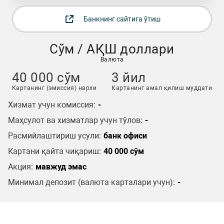
Банкнинг сайтига ўтиш
Сўм / АҚШ доллари
Валюта
40 000 сўм
3 йил
Картанинг (эмиссия) нархи
Картанинг амал қилиш муддати
Хизмат учун комиссия:
-
Маҳсулот ва хизматлар учун тўлов:
-
Расмийлаштириш усули:
банк офиси
Картани қайта чиқариш:
40 000 cўм
Акция:
мавжуд эмас
Минимал депозит (валюта карталари учун):
-