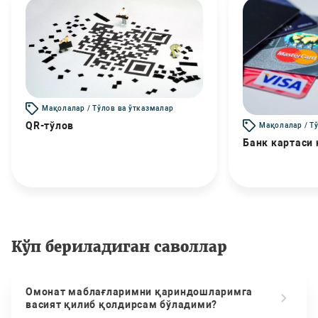
Мақолалар / Тўлов ва ўтказмалар
QR-тўлов
Мақолалар / Т
Банк картаси
Кўп бериладиган саволлар
Омонат маблағларимни қариндошларимга
васият қилиб қолдирсам бўладими?