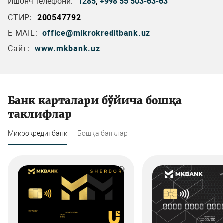
Ишонч телефони:
1285
,
+998 55 503-63-63
СТИР:
200547792
E-MAIL:
office@mikrokreditbank.uz
Сайт:
www.mkbank.uz
Банк карталари бўйича бошқа
таклифлар
Микрокредитбанк
Бошқа банклар