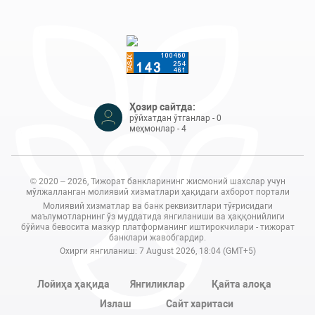
Ҳозир сайтда:
рўйхатдан ўтганлар - 0
меҳмонлар - 4
© 2020 – 2026, Тижорат банкларининг жисмоний шахслар учун
мўлжалланган молиявий хизматлари ҳақидаги ахборот портали
Молиявий хизматлар ва банк реквизитлари тўғрисидаги
маълумотларнинг ўз муддатида янгиланиши ва ҳаққонийлиги
бўйича бевосита мазкур платформанинг иштирокчилари - тижорат
банклари жавобгардир.
Охирги янгиланиш: 7 August 2026, 18:04 (GMT+5)
Лойиҳа ҳақида
Янгиликлар
Қайта алоқа
Излаш
Сайт харитаси