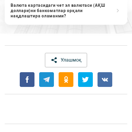
Валюта картасидаги чет эл валютаси (АҚШ
доллари)ни банкоматлар орқали
нақдлаштира оламанми?
Улашмоқ