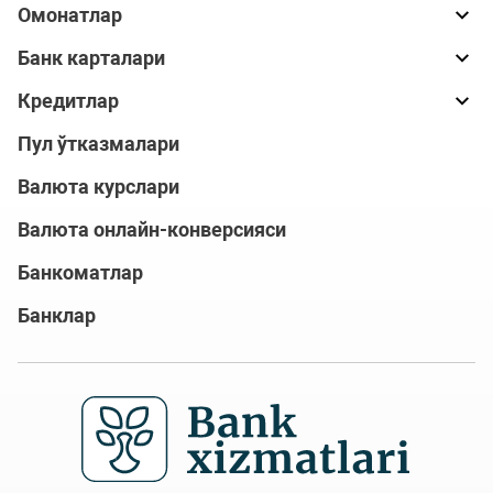
Омонатлар
Банк карталари
Кредитлар
Пул ўтказмалари
Валюта курслари
Валюта онлайн-конверсияси
Банкоматлар
Банклар