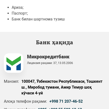
Ариза;
Паспорт;
Банк билан шартнома тузиш
Банк ҳақида
Микрокредитбанк
Лицензия рақами: 37, 13.05.2006
Манзил:
100047, Ўзбекистон Республикаси, Тошкент
ш., Миробод тумани, Амир Темур шоҳ
кўчаси 4-уй
Алоқа телефон рақами:
+998 71 207-46-52