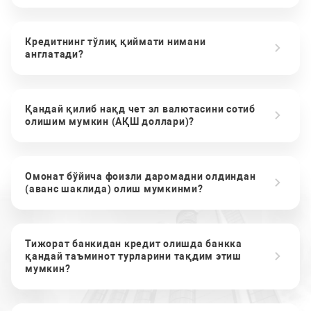
Кредитнинг тўлиқ қиймати нимани
англатади?
Қандай қилиб нақд чет эл валютасини сотиб
олишим мумкин (АҚШ доллари)?
Омонат бўйича фоизли даромадни олдиндан
(аванс шаклида) олиш мумкинми?
Тижорат банкидан кредит олишда банкка
қандай таъминот турларини тақдим этиш
мумкин?