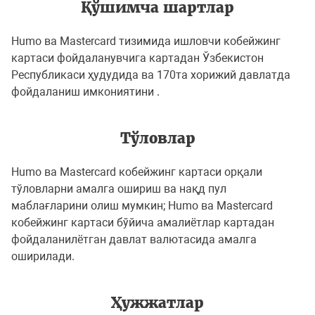
Қўшимча шартлар
Humo ва Mastercard тизимида ишловчи кобейжинг
картаси фойдаланувчига картадан Ўзбекистон
Республикаси ҳудудида ва 170та хорижий давлатда
фойдаланиш имкониятини .
Тўловлар
Humo ва Mastercard кобейжинг картаси орқали
тўловларни амалга ошириш ва нақд пул
маблағларини олиш мумкин; Humo ва Mastercard
кобейжинг картаси бўйича амалиётлар картадан
фойдаланилётган давлат валютасида амалга
оширилади.
Ҳужжатлар