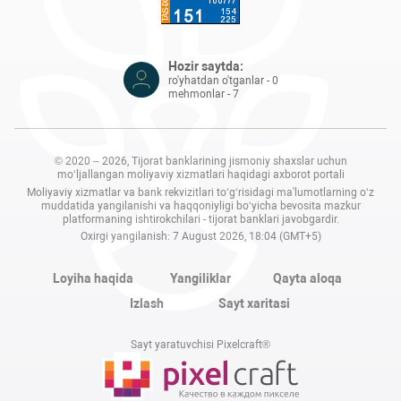
Hozir saytda:
ro'yhatdan o'tganlar - 0
mehmonlar - 7
© 2020 – 2026, Tijorat banklarining jismoniy shaxslar uchun
mo‘ljallangan moliyaviy xizmatlari haqidagi axborot portali
Moliyaviy xizmatlar va bank rekvizitlari to‘g‘risidagi ma'lumotlarning o‘z
muddatida yangilanishi va haqqoniyligi bo‘yicha bevosita mazkur
platformaning ishtirokchilari - tijorat banklari javobgardir.
Oxirgi yangilanish: 7 August 2026, 18:04 (GMT+5)
Loyiha haqida
Yangiliklar
Qayta aloqa
Izlash
Sayt xaritasi
Sayt yaratuvchisi Pixelcraft®