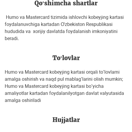
Qo‘shimcha shartlar
Humo va Mastercard tizimida ishlovchi kobeyjing kartasi
foydalanuvchiga kartadan Ơzbekiston Respublikasi
hududida va xorijiy davlatda foydalanish imkoniyatini
beradi.
To‘lovlar
Humo va Mastercard kobeyjing kartasi orqali to’lovlarni
amalga oshirish va naqd pul mablag’larini olish mumkin;
Humo va Mastercard kobeyjing kartasi bo’yicha
amaliyotlar kartadan foydalanilyotgan davlat valyutasida
amalga oshiriladi
Hujjatlar