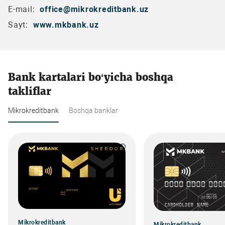
E-mail:
office@mikrokreditbank.uz
Sayt:
www.mkbank.uz
Bank kartalari bo‘yicha boshqa
takliflar
Mikrokreditbank
Boshqa banklar
Mikrokreditbank
Mikrokreditbank