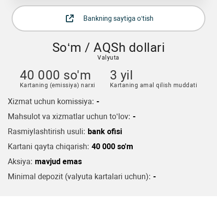
Bankning saytiga o‘tish
So‘m / AQSh dollari
Valyuta
40 000 so'm
3 yil
Kartaning (emissiya) narxi
Kartaning amal qilish muddati
Xizmat uchun komissiya:
-
Mahsulot va xizmatlar uchun to‘lov:
-
Rasmiylashtirish usuli:
bank ofisi
Kartani qayta chiqarish:
40 000 so'm
Aksiya:
mavjud emas
Minimal depozit (valyuta kartalari uchun):
-