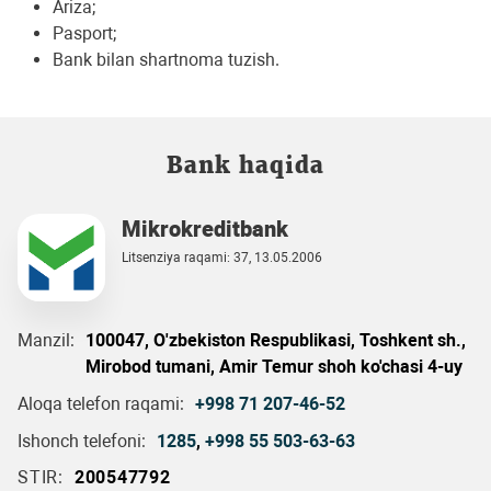
Ariza;
Pasport;
Bank bilan shartnoma tuzish.
Bank haqida
Mikrokreditbank
Litsenziya raqami: 37, 13.05.2006
Manzil:
100047, O'zbekiston Respublikasi, Toshkent sh.,
Mirobod tumani, Amir Temur shoh ko'chasi 4-uy
Aloqa telefon raqami:
+998 71 207-46-52
Ishonch telefoni:
1285
,
+998 55 503-63-63
STIR:
200547792