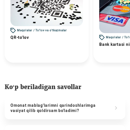
Maqolalar / To'lov va o'tkazmalar
QR-to'lov
Maqolalar / To'
Bank kartasi n
Ko‘p beriladigan savollar
Omonat mablag'larimni qarindoshlarimga
vasiyat qilib qoldirsam bo'ladimi?