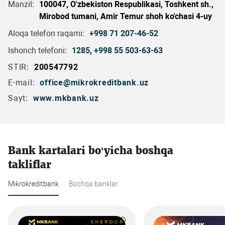
Manzil:
100047, O'zbekiston Respublikasi, Toshkent sh.,
Mirobod tumani, Amir Temur shoh ko'chasi 4-uy
Aloqa telefon raqami:
+998 71 207-46-52
Ishonch telefoni:
1285
,
+998 55 503-63-63
STIR:
200547792
E-mail:
office@mikrokreditbank.uz
Sayt:
www.mkbank.uz
Bank kartalari bo‘yicha boshqa
takliflar
Mikrokreditbank
Boshqa banklar