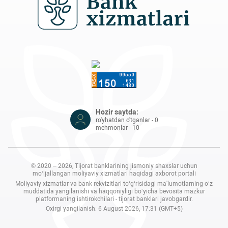
Hozir saytda:
ro'yhatdan o'tganlar - 0
mehmonlar - 10
© 2020 – 2026, Tijorat banklarining jismoniy shaxslar uchun
mo‘ljallangan moliyaviy xizmatlari haqidagi axborot portali
Moliyaviy xizmatlar va bank rekvizitlari to‘g‘risidagi ma'lumotlarning o‘z
muddatida yangilanishi va haqqoniyligi bo‘yicha bevosita mazkur
platformaning ishtirokchilari - tijorat banklari javobgardir.
Oxirgi yangilanish: 6 August 2026, 17:31 (GMT+5)