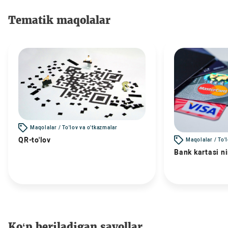
Tematik maqolalar
Maqolalar / To'lov va o'tkazmalar
QR-to'lov
Maqolalar / To'
Bank kartasi n
Ko‘p beriladigan savollar