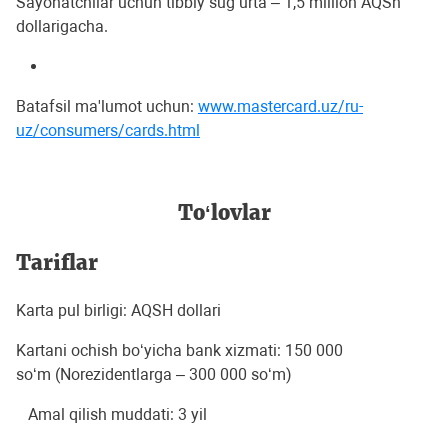
Sayohatchilar uchun tibbiy sug‘urta – 1,5 million AQSh
dollarigacha.
Batafsil ma'lumot uchun:
www.mastercard.uz/ru-
uz/consumers/cards.html
To‘lovlar
Tariflar
Karta pul birligi: AQSH dollari
Kartani ochish bo‘yicha bank xizmati: 150 000
so‘m (Norezidentlarga – 300 000 so‘m)
Amal qilish muddati: 3 yil