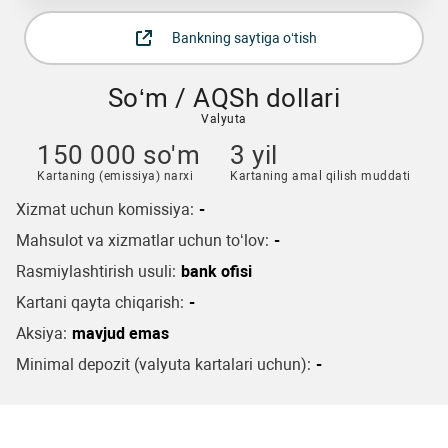
Bankning saytiga o‘tish
So‘m / AQSh dollari
Valyuta
150 000 so'm
3 yil
Kartaning (emissiya) narxi
Kartaning amal qilish muddati
Xizmat uchun komissiya:
-
Mahsulot va xizmatlar uchun to‘lov:
-
Rasmiylashtirish usuli:
bank ofisi
Kartani qayta chiqarish:
-
Aksiya:
mavjud emas
Minimal depozit (valyuta kartalari uchun):
-