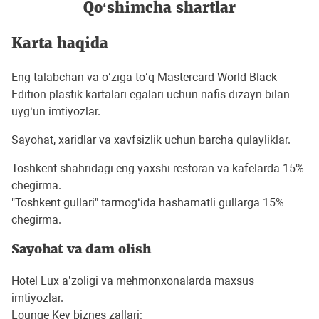
Qo‘shimcha shartlar
Karta haqida
Eng talabchan va o‘ziga to‘q Mastercard World Black
Edition plastik kartalari egalari uchun nafis dizayn bilan
uyg‘un imtiyozlar.
Sayohat, xaridlar va xavfsizlik uchun barcha qulayliklar.
Toshkent shahridagi eng yaxshi restoran va kafelarda 15%
chegirma.
"Toshkent gullari" tarmog‘ida hashamatli gullarga 15%
chegirma.
Sayohat va dam olish
Hotel Lux a’zoligi va mehmonxonalarda maxsus
imtiyozlar.
Lounge Key biznes zallari: